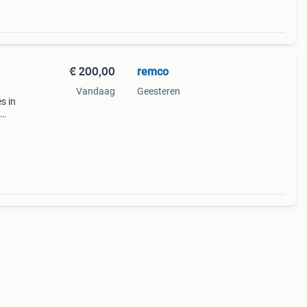
€ 200,00
remco
Vandaag
Geesteren
s in
v
0