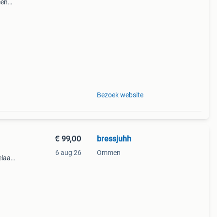
een
et
eeft
Bezoek website
€ 99,00
bressjuhh
6 aug 26
Ommen
elaas
n: