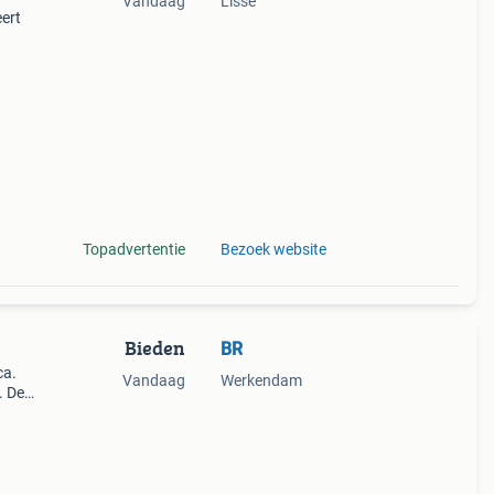
Vandaag
Lisse
ert
tiel
mte.
Topadvertentie
Bezoek website
Bieden
BR
ca.
Vandaag
Werkendam
. De
rand