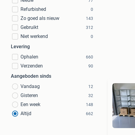
Nieuw
77
Refurbished
0
Zo goed als nieuw
143
Gebruikt
312
Niet werkend
0
Levering
Ophalen
660
Verzenden
90
Aangeboden sinds
Vandaag
12
Gisteren
32
Een week
148
Altijd
662