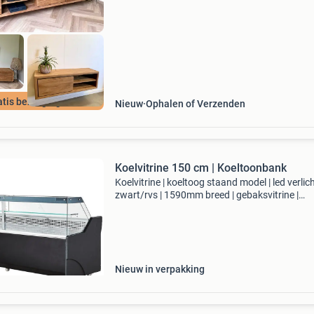
dit een un
atis bezorging!
Nieuw
Ophalen of Verzenden
Koelvitrine 150 cm | Koeltoonbank
Koelvitrine | koeltoog staand model | led verlich
zwart/rvs | 1590mm breed | gebaksvitrine |
taartvitrine | bakkerij vitrine | bonbon vitrine
compacte professionele koelvitrine – ideaal v
pre
Nieuw in verpakking