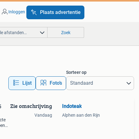
Inloggen
Plaats advertentie
lle afstanden…
Zoek
Sorteer op
Lijst
Foto’s
Zie omschrijving
Indoteak
5
Vandaag
Alphen aan den Rijn
cte
een
et
eeft