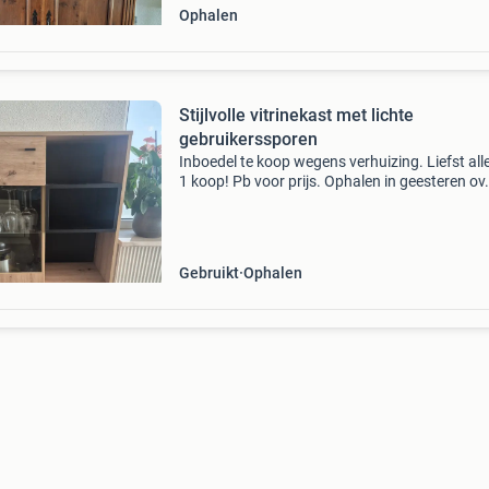
Ophalen
Stijlvolle vitrinekast met lichte
gebruikerssporen
Inboedel te koop wegens verhuizing. Liefst alle
1 koop! Pb voor prijs. Ophalen in geesteren ov.
(Kast foto 1 en 2 130 hoog 90 breed 40 diep t
meubel 50 hoog 140 breed 35 diep bureau 11
hoog schr
Gebruikt
Ophalen