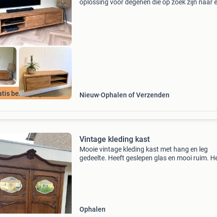
oplossing voor degenen die op zoek zijn naar 
meubel met genoeg opbergruimte, maar die ni
massief oogt. Omdat het meubel zwevend is g
dit een un
atis bezorging!
Nieuw
Ophalen of Verzenden
Vintage kleding kast
Mooie vintage kleding kast met hang en leg
gedeelte. Heeft geslepen glas en mooi ruim. H
voor ons nieuwe huis is hij te groot. Afmetinge
220cm hoog 130cm breed 60cm diep kast zelf
komen ophalen
Ophalen