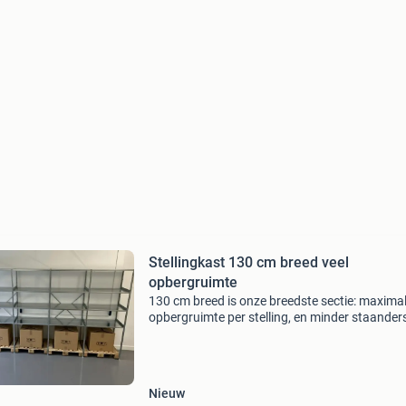
Stellingkast 130 cm breed veel
opbergruimte
130 cm breed is onze breedste sectie: maxima
opbergruimte per stelling, en minder staander
nodig voor dezelfde meters wand. Wie een lan
wand wil vullen, is hiermee vaak sneller en
voordeliger uit
Nieuw