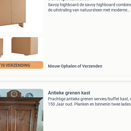
Savoy highboard de savoy highboard combine
de uitstraling van natuursteen met moderne
ambachtelijkheid en voegt een verfijnde en sub
luxueuze touch toe aan elke professionele rui
Met zijn s
TIS VERZENDING
Nieuw
Ophalen of Verzenden
Antieke grenen kast
Prachtige antieke grenen servies/buffet kast, 
150 Jaar oud. Planken en binnenin twee lades
kast is altijd keuring onderhouden met was.
Afmeting, breed 1.30 Hoog 2.08 Diep 54, met 
boven 63