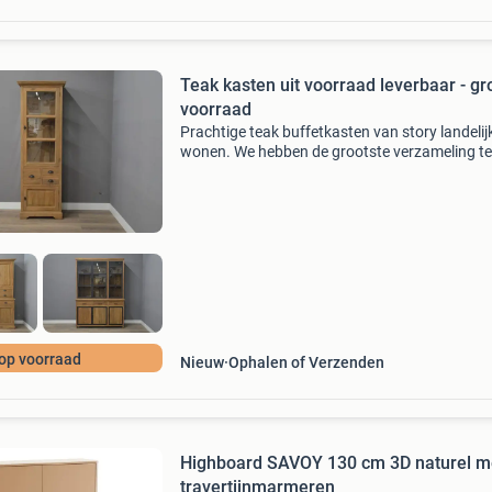
Teak kasten uit voorraad leverbaar - gr
voorraad
Prachtige teak buffetkasten van story landelij
wonen. We hebben de grootste verzameling t
kasten van nederland. We kunnen bijna alles u
voorraad leveren door heel nederland. Onze w
is 6 dag
op voorraad
Nieuw
Ophalen of Verzenden
Highboard SAVOY 130 cm 3D naturel m
travertijnmarmeren