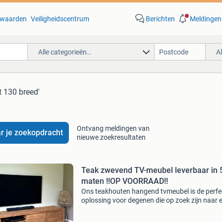
waarden
Veiligheidscentrum
Berichten
Meldingen
Alle categorieën…
A
t 130 breed'
Ontvang meldingen van
r je zoekopdracht
nieuwe zoekresultaten
Teak zwevend TV-meubel leverbaar in 
maten !!OP VOORRAAD!!
Ons teakhouten hangend tvmeubel is de perfe
oplossing voor degenen die op zoek zijn naar 
meubel met genoeg opbergruimte, maar die ni
massief oogt. Omdat het meubel zwevend is g