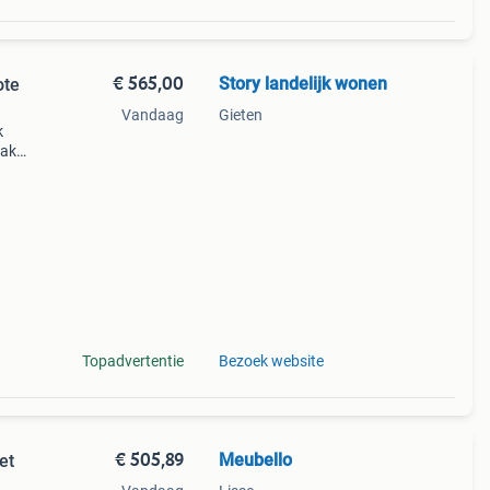
€ 565,00
Story landelijk wonen
ote
Vandaag
Gieten
k
eak
it
inkel
Topadvertentie
Bezoek website
€ 505,89
Meubello
et