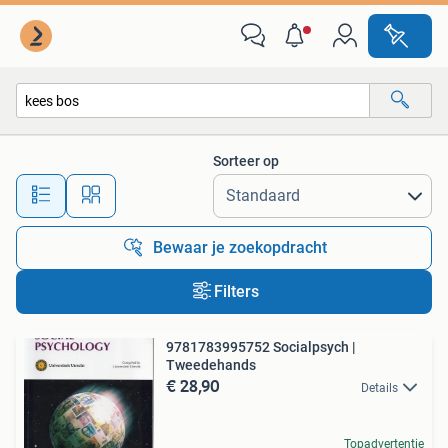
Alle categorieën…
Sorteer op
Alle afstanden…
Bewaar je zoekopdracht
Filters
9781783995752 Socialpsych |
Tweedehands
€ 28,90
Details
Topadvertentie