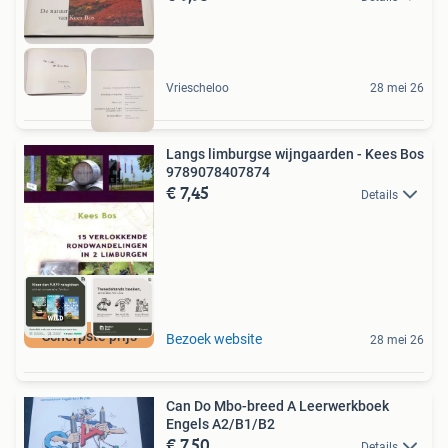
Vriescheloo
28 mei 26
Langs limburgse wijngaarden - Kees Bos
9789078407874
€ 7,45
Details
Scherpste prijs
Bezoek website
28 mei 26
Can Do Mbo-breed A Leerwerkboek
Engels A2/B1/B2
€ 7,50
Details