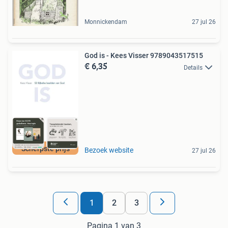
Monnickendam
27 jul 26
God is - Kees Visser 9789043517515
€ 6,35
Details
Scherpste prijs
Bezoek website
27 jul 26
1
2
3
Pagina 1 van 3