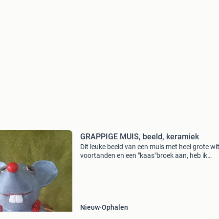
GRAPPIGE MUIS, beeld, keramiek
Dit leuke beeld van een muis met heel grote wi
voortanden en een "kaas"broek aan, heb ik
gemaakt van keramiek, gebakken en daarna
beschilderd en vernist. Hoogte 33 cm, breed 1
diep 1
Nieuw
Ophalen