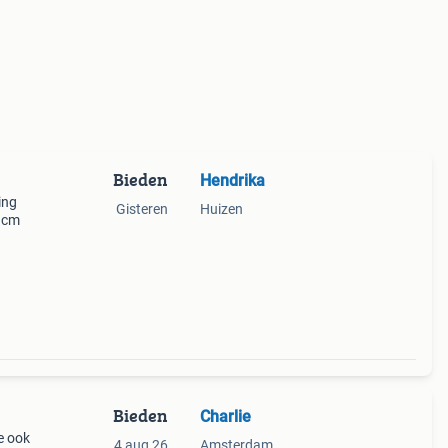
Bieden
Hendrika
ing
Gisteren
Huizen
6 cm
Bieden
Charlie
e ook
4 aug 26
Amsterdam