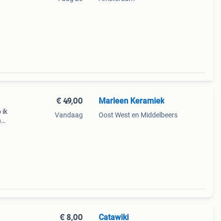
€ 49,00
Marleen Keramiek
 ik
Vandaag
Oost West en Middelbeers
n
€ 8,00
Catawiki