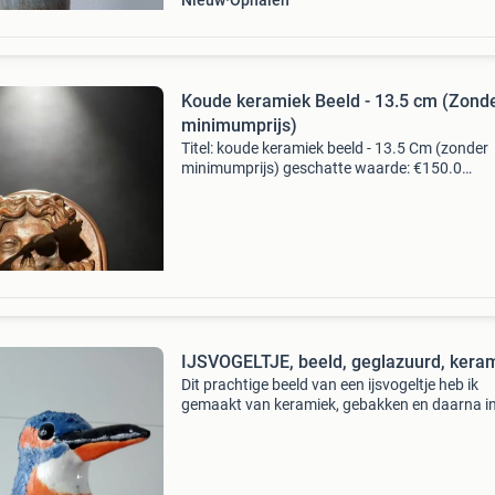
Nieuw
Ophalen
Koude keramiek Beeld - 13.5 cm (Zond
minimumprijs)
Titel: koude keramiek beeld - 13.5 Cm (zonder
minimumprijs) geschatte waarde: €150.0
Belangrijk: winnende biedingen zijn exclusief 
koperbescherming + €3 kavel beschrijving zeu
skull d
IJSVOGELTJE, beeld, geglazuurd, kera
Dit prachtige beeld van een ijsvogeltje heb ik
gemaakt van keramiek, gebakken en daarna i
kleuren van een ijsvogel geglazuurd. Het vogelt
op een houten blok, maar kan ook zonder de b
word