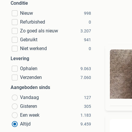
Conditie
Nieuw
998
Refurbished
0
Zo goed als nieuw
3.207
Gebruikt
941
Niet werkend
0
Levering
Ophalen
9.063
Verzenden
7.060
Aangeboden sinds
Vandaag
127
Gisteren
305
Een week
1.183
Altijd
9.459