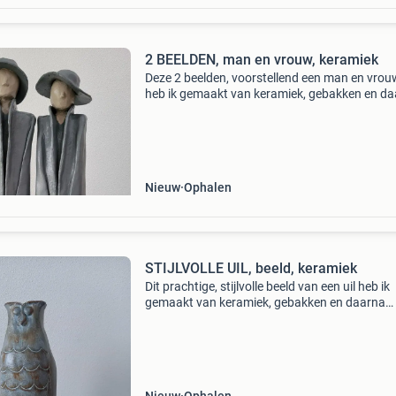
2 BEELDEN, man en vrouw, keramiek
Deze 2 beelden, voorstellend een man en vrou
heb ik gemaakt van keramiek, gebakken en d
beschilderd en vernist. Hoogte 58 en 55 cm.
Setprijs.
Nieuw
Ophalen
STIJLVOLLE UIL, beeld, keramiek
Dit prachtige, stijlvolle beeld van een uil heb ik
gemaakt van keramiek, gebakken en daarna
beschilderd en vernist. Hoogte 32 cm, breed/d
11 cm.