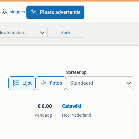
Inloggen
Plaats advertentie
lle afstanden…
Zoek
Sorteer op
Lijst
Foto’s
€ 8,00
Catawiki
Vandaag
Heel Nederland
9%
tage-