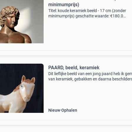
minimumprijs)
Titel: koude keramiek beeld - 17 cm (zonder
minimumprijs) geschatte waarde: €180.0
Belangrijk: winnende biedingen zijn exclusief 
koperbescherming + €3 kavel beschrijving vin
stijl kou
PAARD, beeld, keramiek
Dit lieflijke beeld van een jong paard heb ik g
van keramiek, gebakken en daarna beschilder
vernist. Hoog 22 cm, breed 22 cm.
Nieuw
Ophalen