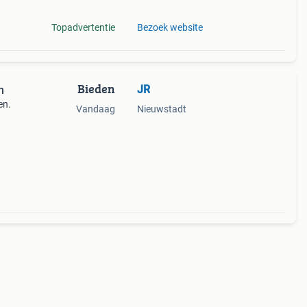
Topadvertentie
Bezoek website
Bieden
JR
n
en.
Vandaag
Nieuwstadt
o 3 is
n is