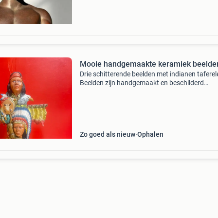
stijl kou
Mooie handgemaakte keramiek beelde
Drie schitterende beelden met indianen taferel
Beelden zijn handgemaakt en beschilderd
keramiek. Beeld foto 2 is 24cm hoog, beeld fot
29 cm hoog, beeld foto 4 is 60 cm hoog. Biede
alleen
Zo goed als nieuw
Ophalen