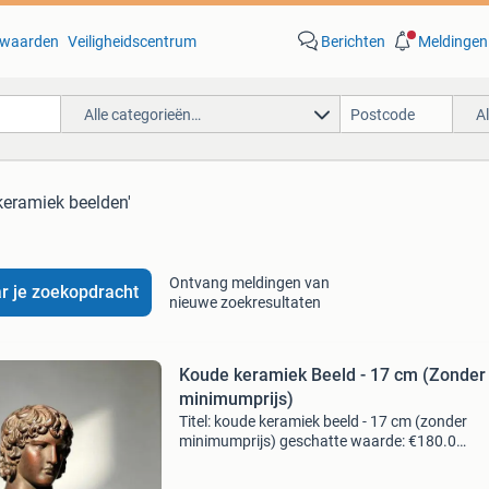
waarden
Veiligheidscentrum
Berichten
Meldingen
Alle categorieën…
A
keramiek beelden'
Ontvang meldingen van
r je zoekopdracht
nieuwe zoekresultaten
Koude keramiek Beeld - 17 cm (Zonder
minimumprijs)
Titel: koude keramiek beeld - 17 cm (zonder
minimumprijs) geschatte waarde: €180.0
Belangrijk: winnende biedingen zijn exclusief 
koperbescherming + €3 kavel beschrijving vin