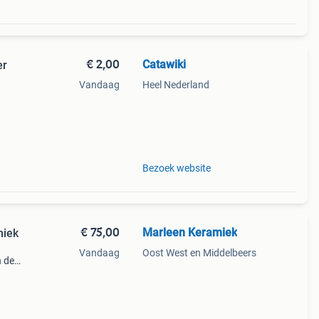
€ 2,00
Catawiki
er
Vandaag
Heel Nederland
9%
s en
Bezoek website
€ 75,00
Marleen Keramiek
miek
Vandaag
Oost West en Middelbeers
n de
je zit
lok