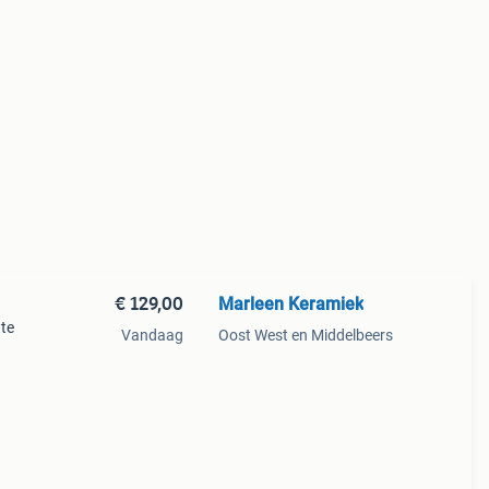
€ 129,00
Marleen Keramiek
tte
Vandaag
Oost West en Middelbeers
6 cm,