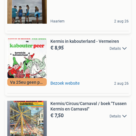
Haarlem
2 aug 26
Kermis in kabouterland - Vermeiren
€ 8,95
Details
Va 25eu geen porto
Bezoek website
2 aug 26
Kermis/Circus/Carnaval / boek ''Tussen
Kermis en Carnaval''
€ 7,50
Details