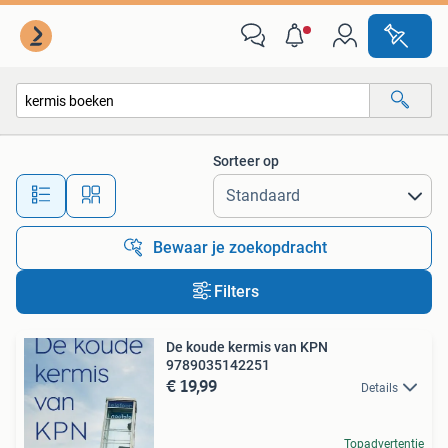
Alle categorieën…
Sorteer op
Alle afstanden…
Bewaar je zoekopdracht
Filters
De koude kermis van KPN
9789035142251
€ 19,99
Details
Topadvertentie