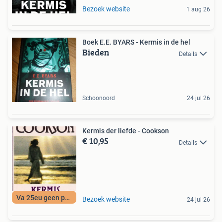
Bezoek website
1 aug 26
Boek E.E. BYARS - Kermis in de hel
Bieden
Details
Schoonoord
24 jul 26
Kermis der liefde - Cookson
€ 10,95
Details
Va 25eu geen porto
Bezoek website
24 jul 26