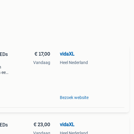
€ 17,00
vidaXL
LEDs
Vandaag
Heel Nederland
n
n een
 die
Bezoek website
€ 23,00
vidaXL
LEDs
Vandaag
Heel Nederland