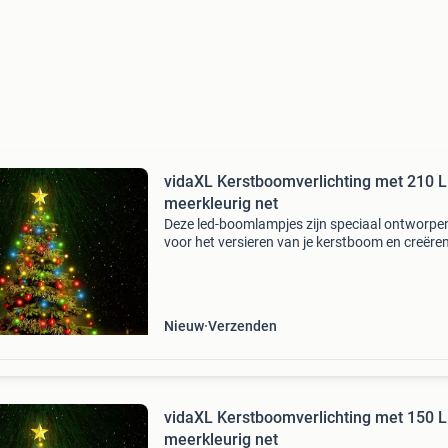
vidaXL Kerstboomverlichting met 210 
meerkleurig net
Deze led-boomlampjes zijn speciaal ontworpe
voor het versieren van je kerstboom en creëre
leuke sfeer. De verlichting bestaat uit 210 led's,
zeer energiezuinig zijn en een helder licht u
Nieuw
Verzenden
vidaXL Kerstboomverlichting met 150 
meerkleurig net