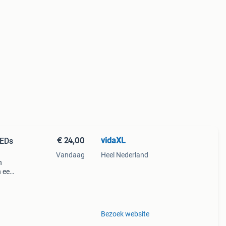
€ 24,00
vidaXL
LEDs
Vandaag
Heel Nederland
n
n een
 die
Bezoek website