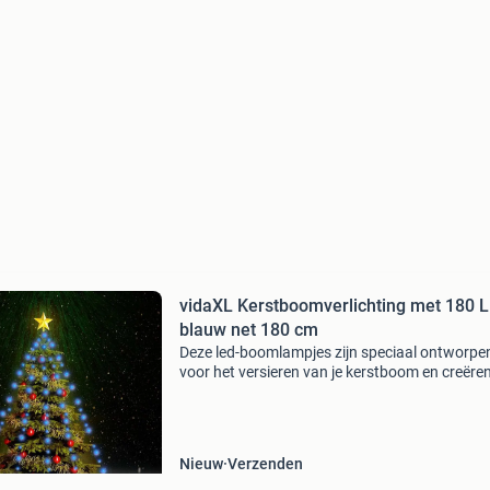
vidaXL Kerstboomverlichting met 180 
blauw net 180 cm
Deze led-boomlampjes zijn speciaal ontworpe
voor het versieren van je kerstboom en creëre
leuke sfeer. De verlichting bestaat uit 180 led's,
zeer energiezuinig zijn en een helder licht u
Nieuw
Verzenden