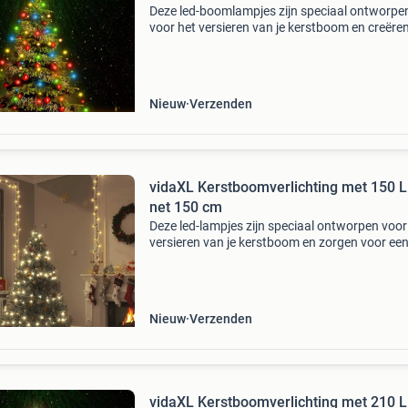
Deze led-boomlampjes zijn speciaal ontworpe
voor het versieren van je kerstboom en creëre
leuke sfeer. De verlichting bestaat uit 150 led's,
zeer energiezuinig zijn en een helder licht u
Nieuw
Verzenden
vidaXL Kerstboomverlichting met 150 
net 150 cm
Deze led-lampjes zijn speciaal ontworpen voor
versieren van je kerstboom en zorgen voor ee
leuke sfeer. De verlichting bestaat uit 150 krac
led's, die zeer energiezuinig zijn en een held
Nieuw
Verzenden
vidaXL Kerstboomverlichting met 210 