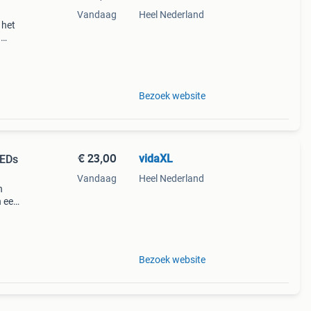
Vandaag
Heel Nederland
 het
n
htige
Bezoek website
€ 23,00
vidaXL
LEDs
Vandaag
Heel Nederland
n
n een
 die
Bezoek website