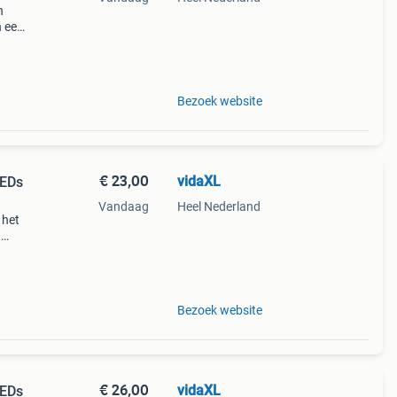
n
n een
 die
Bezoek website
€ 23,00
vidaXL
LEDs
Vandaag
Heel Nederland
 het
n
htige
Bezoek website
€ 26,00
vidaXL
LEDs