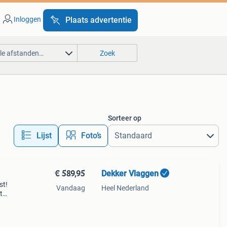
Inloggen
Plaats advertentie
lle afstanden…
Zoek
Sorteer op
Lijst
Foto’s
€ 589,95
Dekker Vlaggen
st!
Vandaag
Heel Nederland
t
 alle