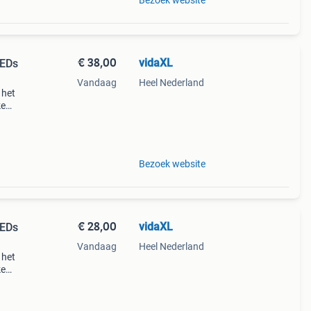
Bezoek website
€ 38,00
vidaXL
LEDs
Vandaag
Heel Nederland
 het
ke
eer
Bezoek website
€ 28,00
vidaXL
LEDs
Vandaag
Heel Nederland
 het
ke
eer