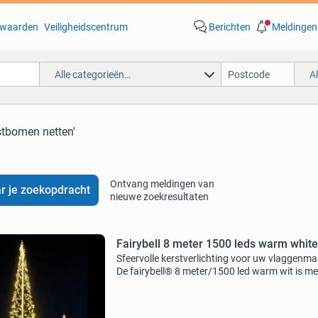
waarden
Veiligheidscentrum
Berichten
Meldingen
Alle categorieën…
A
stbomen netten'
Ontvang meldingen van
r je zoekopdracht
nieuwe zoekresultaten
Fairybell 8 meter 1500 leds warm white
Sfeervolle kerstverlichting voor uw vlaggenma
De fairybell® 8 meter/1500 led warm wit is me
1500 heldere warm white led's een gezellige
eyecatcher voor wintermaanden. Geschikt voor
8 mete