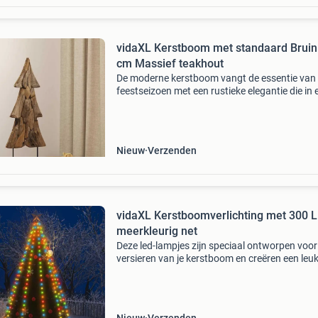
vidaXL Kerstboom met standaard Bruin
cm Massief teakhout
De moderne kerstboom vangt de essentie van
feestseizoen met een rustieke elegantie die in 
huis past. Ideaal voor een gezellige sfeer, geef
natuurlijke teakhout een charmant en robuust 
Nieuw
Verzenden
vidaXL Kerstboomverlichting met 300 
meerkleurig net
Deze led-lampjes zijn speciaal ontworpen voor
versieren van je kerstboom en creëren een leu
sfeer. De verlichting bestaat uit 300 led's, die z
energiezuinig zijn en een helder licht uitst