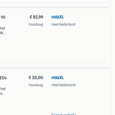
€ 82,99
vidaXL
 90
Vandaag
Heel Nederland
 het
elk
t het
uit
€ 20,00
vidaXL
LEDs
Vandaag
Heel Nederland
 het
ke
eer