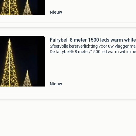
Nieuw
Fairybell 8 meter 1500 leds warm white
Sfeervolle kerstverlichting voor uw vlaggenma
De fairybell® 8 meter/1500 led warm wit is me
1500 heldere warm white led's een gezellige
eyecatcher voor wintermaanden. Geschikt voor
8 mete
Nieuw