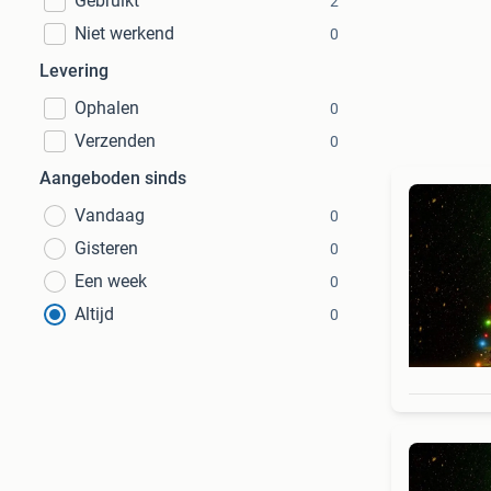
Gebruikt
2
Niet werkend
0
Levering
Ophalen
0
Verzenden
0
Aangeboden sinds
Vandaag
0
Gisteren
0
Een week
0
Altijd
0