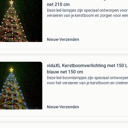
net 210 cm
Deze led-lampjes zijn speciaal ontworpen voor
versieren van je kerstboom en zorgen voor ee
leuke sfeer. De verlichting bestaat uit 210 krac
led's, die zeer energiezuinig zijn en een held
Nieuw
Verzenden
vidaXL Kerstboomverlichting met 150 
blauw net 150 cm
Deze led-boomlampjes zijn speciaal ontworpe
voor het versieren van je kerstboom en creëre
leuke sfeer. De verlichting bestaat uit 150 led's,
zeer energiezuinig zijn en een helder licht u
Nieuw
Verzenden