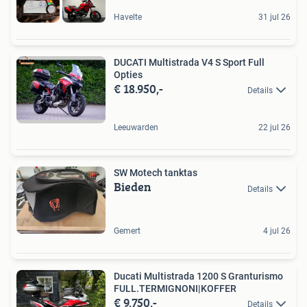
Havelte
31 jul 26
DUCATI Multistrada V4 S Sport Full
Opties
€ 18.950,-
Details
Leeuwarden
22 jul 26
SW Motech tanktas
Bieden
Details
Gemert
4 jul 26
Ducati Multistrada 1200 S Granturismo
FULL.TERMIGNONI|KOFFER
€ 9.750,-
Details