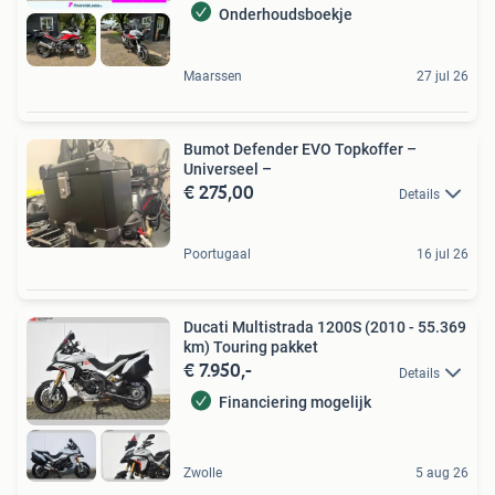
Onderhoudsboekje
Maarssen
27 jul 26
Bumot Defender EVO Topkoffer –
Universeel –
€ 275,00
Details
Poortugaal
16 jul 26
Ducati Multistrada 1200S (2010 - 55.369
km) Touring pakket
€ 7.950,-
Details
Financiering mogelijk
Zwolle
5 aug 26