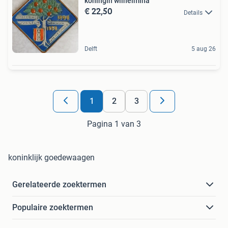
koningin wilhelmina
€ 22,50
Details
Delft
5 aug 26
1
2
3
Pagina 1 van 3
koninklijk goedewaagen
Gerelateerde zoektermen
Populaire zoektermen