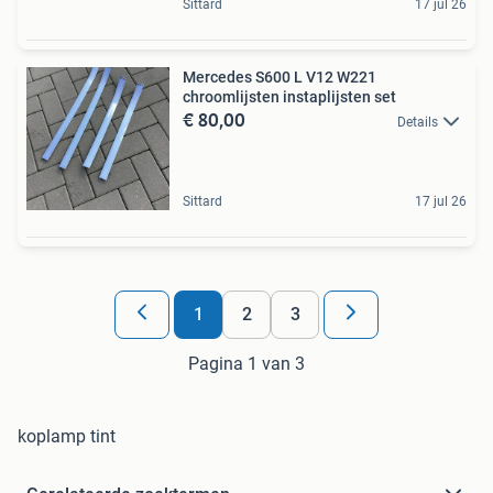
Sittard
17 jul 26
Mercedes S600 L V12 W221
chroomlijsten instaplijsten set
€ 80,00
Details
Sittard
17 jul 26
1
2
3
Pagina 1 van 3
koplamp tint