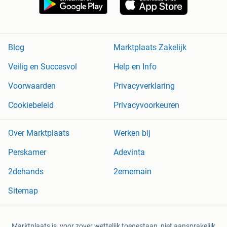
Blog
Marktplaats Zakelijk
Veilig en Succesvol
Help en Info
Voorwaarden
Privacyverklaring
Cookiebeleid
Privacyvoorkeuren
Over Marktplaats
Werken bij
Perskamer
Adevinta
2dehands
2ememain
Sitemap
Marktplaats is, voor zover wettelijk toegestaan, niet aansprakelijk