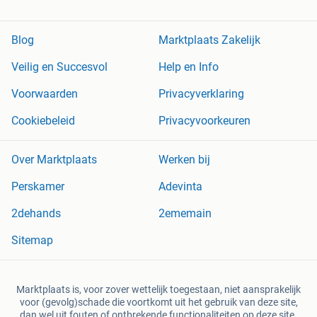
Blog
Marktplaats Zakelijk
Veilig en Succesvol
Help en Info
Voorwaarden
Privacyverklaring
Cookiebeleid
Privacyvoorkeuren
Over Marktplaats
Werken bij
Perskamer
Adevinta
2dehands
2ememain
Sitemap
Marktplaats is, voor zover wettelijk toegestaan, niet aansprakelijk
voor (gevolg)schade die voortkomt uit het gebruik van deze site,
dan wel uit fouten of ontbrekende functionaliteiten op deze site.