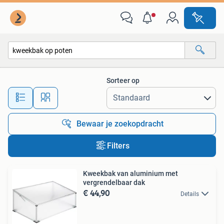
Alle categorieën…
Sorteer op
Alle afstanden…
Bewaar je zoekopdracht
Filters
Kweekbak van aluminium met
vergrendelbaar dak
€ 44,90
Details