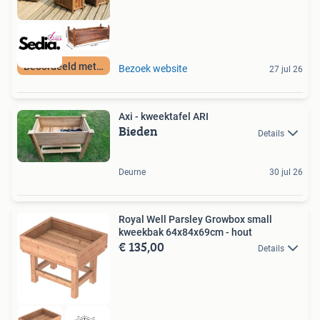
Beoordeeld met 9+
Bezoek website
27 jul 26
Axi - kweektafel ARI
Bieden
Details
Deurne
30 jul 26
Royal Well Parsley Growbox small
kweekbak 64x84x69cm - hout
€ 135,00
Details