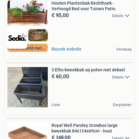
Houten Plantenbak Rechthoek -
Verhoogd Bed voor Tuinen Patio
€ 95,00
Details
Beoordeeld met 9+
Bezoek website
Vandaag
3 Elho kweekbak op poten met deksel
€ 60,00
Details
Lisse
Eergisteren
Royal Well Parsley Growbox large
kweekbak 84x124x69cm - hout
€ 169,00
Details