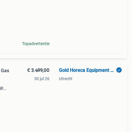
Topadvertentie
€ 3.499,00
Gold Horeca Equipment B.V.
| Gas
30 jul 26
Utrecht
l!
p