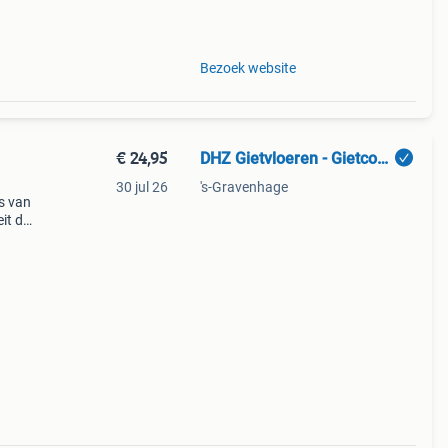
Bezoek website
€ 24,95
DHZ Gietvloeren - Gietcoating - LAVASTEEN
30 jul 26
's-Gravenhage
js van
it die
 en