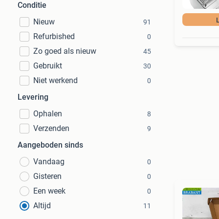
Conditie
Nieuw
91
Refurbished
0
Zo goed als nieuw
45
Gebruikt
30
Niet werkend
0
Levering
Ophalen
8
Verzenden
9
Aangeboden sinds
Vandaag
0
Gisteren
0
Een week
0
Altijd
11