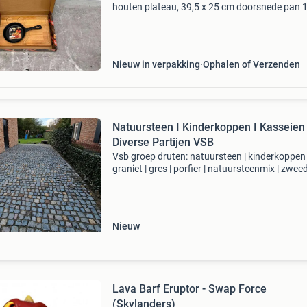
houten plateau, 39,5 x 25 cm doorsnede pan 
mm let op al onze prijzen zijn excl. 21% Btw art
2323 De verzendkosten binnen nl voor dit artik
zijn 1
Nieuw in verpakking
Ophalen of Verzenden
Natuursteen I Kinderkoppen I Kasseien 
Diverse Partijen VSB
Vsb groep druten: natuursteen | kinderkoppen 
graniet | gres | porfier | natuursteenmix | zwee
graniet | zandsteen vsb groep levert de natuu
kinderkopjes: levering door heel nederland zeer
Nieuw
Lava Barf Eruptor - Swap Force
(Skylanders)