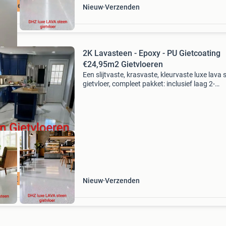
ign gietvloeren
Nieuw
Verzenden
2K Lavasteen - Epoxy - PU Gietcoating
€24,95m2 Gietvloeren
Een slijtvaste, krasvaste, kleurvaste luxe lava 
gietvloer, compleet pakket: inclusief laag 2-
componenten: primer lava steen gietlaag robu
lava steen gietlaag fijn 2k transparante topco
ge
GSTE PRIJS NL
Nieuw
Verzenden