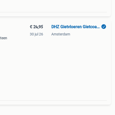
€ 24,95
DHZ Gietvloeren Gietcoating Lavasteen gietvloer
30 jul 26
Amsterdam
steen
ust
at +