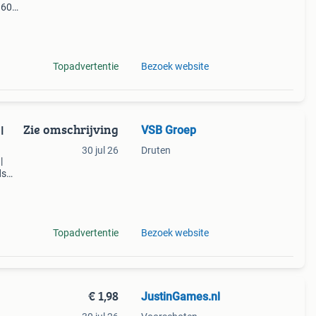
160
. Nr.
el
Topadvertentie
Bezoek website
Zie omschrijving
VSB Groep
I
30 jul 26
Druten
|
ds
rsteen
 ru
Topadvertentie
Bezoek website
€ 1,98
JustinGames.nl