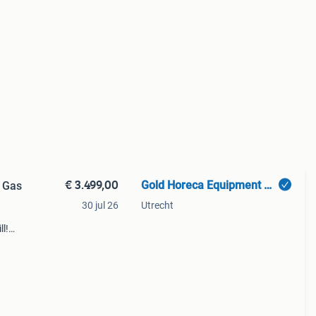
€ 3.499,00
Gold Horeca Equipment B.V.
| Gas
30 jul 26
Utrecht
l!
p