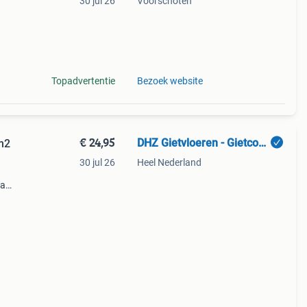
30 jul 26
Voorschoten
.
Topadvertentie
Bezoek website
€ 24,95
DHZ Gietvloeren - Gietcoating - LAVASTEEN
/m2
30 jul 26
Heel Nederland
va