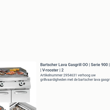
Bartscher Lava Gasgrill OO | Serie 900 
| V-rooster | 2
Artikelnummer 2954631 verhoog uw
grillvaardigheden met de bartscher lava gasgril
Deze krachtige grill met v-vormige roosters is
perfect voor professionals in de horeca. Klik o
‘website’ voor meer i