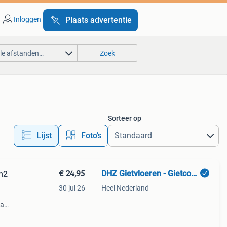
Inloggen
Plaats advertentie
lle afstanden…
Zoek
Sorteer op
Lijst
Foto’s
€ 24,95
DHZ Gietvloeren - Gietcoating - LAVASTEEN
/m2
30 jul 26
Heel Nederland
va