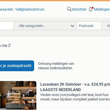
waarden
Veiligheidscentrum
Berichten
Meldingen
Alle categorieën…
A
a me 2'
Ontvang meldingen van
r je zoekopdracht
nieuwe zoekresultaten
Lavasteen 2K Gietvloer - v.a. €24,95 p
LAAGSTE NEDERLAND
Vinden onze (con)cullega's niet leuk, kost hun
omzet, maar bij deze: compleet pakket luxe la
steen gietvloer, inclusief laag 2-componenten:
primer lava steen gietlaag robuust lava steen