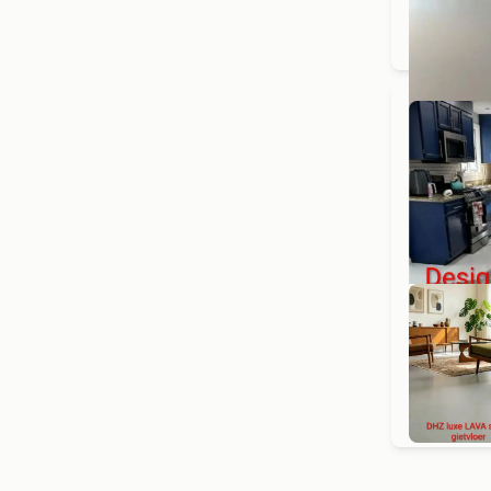
Des
LAA