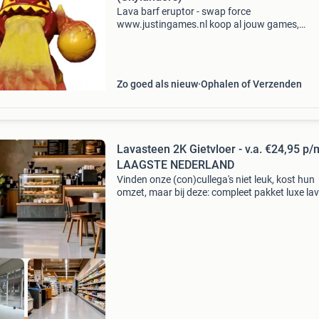
Lava barf eruptor - swap force
www.justingames.nl koop al jouw games,
accessoires en consoles veilig en snel via onze
webshop met ideal of klarna achteraf betalen 
Groot assortiment en alles uit voor
Zo goed als nieuw
Ophalen of Verzenden
Lavasteen 2K Gietvloer - v.a. €24,95 p
LAAGSTE NEDERLAND
Vinden onze (con)cullega's niet leuk, kost hun
omzet, maar bij deze: compleet pakket luxe la
steen gietvloer, inclusief laag 2-componenten:
primer lava steen gietlaag robuust lava steen
gietlaag