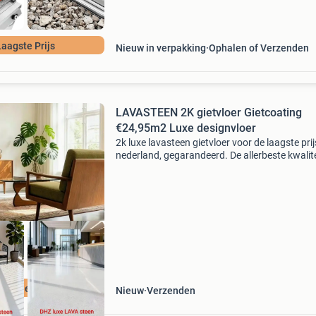
Laagste Prijs
Nieuw in verpakking
Ophalen of Verzenden
LAVASTEEN 2K gietvloer Gietcoating
€24,95m2 Luxe designvloer
2k luxe lavasteen gietvloer voor de laagste pri
nederland, gegarandeerd. De allerbeste kwalite
er in nederland verkrijgbaar is voor een eerlijke
normale prijs, gemiddeld 50% voordeliger
ign gietvloeren
Nieuw
Verzenden