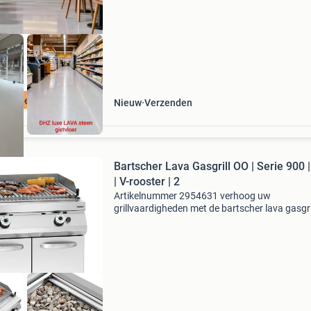
gietlaag
ign gietvloeren
Nieuw
Verzenden
Bartscher Lava Gasgrill OO | Serie 900 
| V-rooster | 2
Artikelnummer 2954631 verhoog uw
grillvaardigheden met de bartscher lava gasgril
Deze krachtige grill met v-vormige roosters is
perfect voor professionals in de horeca. Klik o
‘website’ voor meer i