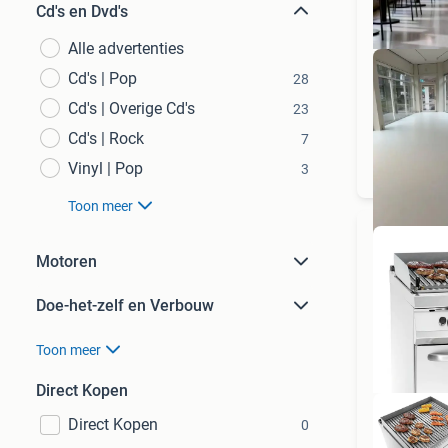
Cd's en Dvd's
Alle advertenties
Cd's | Pop
28
Cd's | Overige Cd's
23
Cd's | Rock
7
Des
Vinyl | Pop
3
Toon meer
Motoren
Doe-het-zelf en Verbouw
Toon meer
Direct Kopen
Direct Kopen
0