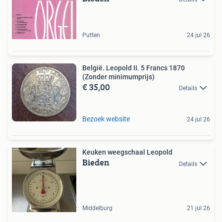
Putten
24 jul 26
België. Leopold II. 5 Francs 1870
(Zonder minimumprijs)
€ 35,00
Details
Bezoek website
24 jul 26
Keuken weegschaal Leopold
Bieden
Details
Middelburg
21 jul 26