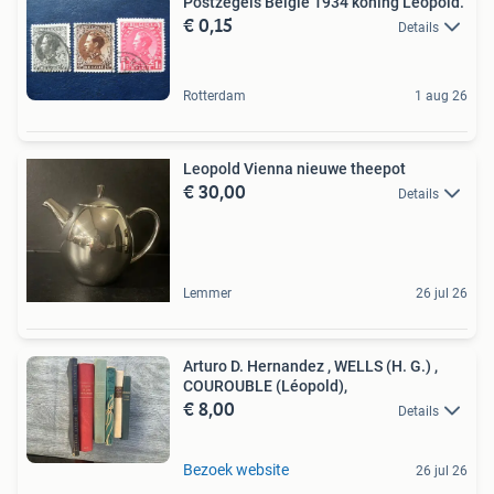
Postzegels België 1934 koning Leopold.
€ 0,15
Details
Rotterdam
1 aug 26
Leopold Vienna nieuwe theepot
€ 30,00
Details
Lemmer
26 jul 26
Arturo D. Hernandez , WELLS (H. G.) ,
COUROUBLE (Léopold),
€ 8,00
Details
Bezoek website
26 jul 26