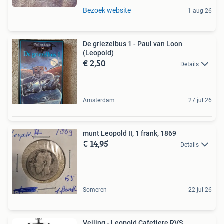
Bezoek website
1 aug 26
De griezelbus 1 - Paul van Loon
(Leopold)
€ 2,50
Details
Amsterdam
27 jul 26
munt Leopold II, 1 frank, 1869
€ 14,95
Details
Someren
22 jul 26
Veiling - Leopold Cafetiere RVS