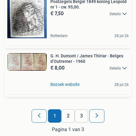
Postzegels België 1849 koning Leopold
nr 1 - cw. 95,00.
€ 7,50
Details
Rotterdam
28 jul 26
G. H. Dumont / James Thiriar - Belges
d’Outremer - 1960
€ 8,00
Details
Bezoek website
28 jul 26
1
2
3
Pagina 1 van 3