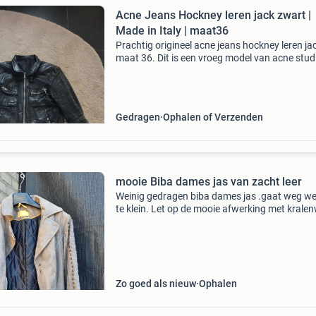
Acne Jeans Hockney leren jack zwart |
Made in Italy | maat36
Prachtig origineel acne jeans hockney leren jac
maat 36. Dit is een vroeg model van acne stud
gemaakt in italië van hoogwaardig soepel leer
jack heeft een stoere biker/utility-uitstraling
Gedragen
Ophalen of Verzenden
mooie Biba dames jas van zacht leer
Weinig gedragen biba dames jas .gaat weg w
te klein. Let op de mooie afwerking met krale
Met deze kleur is vrijwel alles te combineren. 
36/38
Zo goed als nieuw
Ophalen