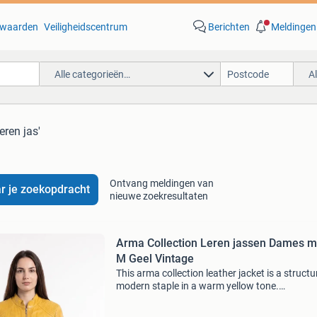
waarden
Veiligheidscentrum
Berichten
Meldingen
Alle categorieën…
A
leren jas'
Ontvang meldingen van
r je zoekopdracht
nieuwe zoekresultaten
Arma Collection Leren jassen Dames m
M Geel Vintage
This arma collection leather jacket is a structu
modern staple in a warm yellow tone.
Photographed on-hanger, the piece retains cri
stitching and intact hardware and is presented