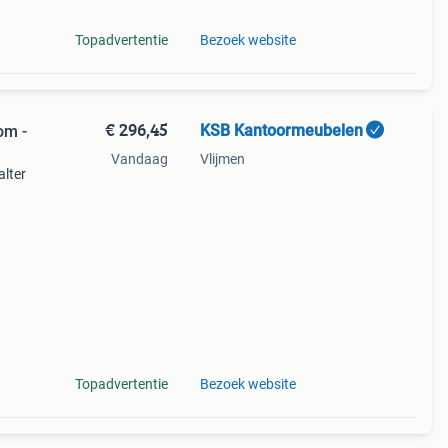
Topadvertentie
Bezoek website
€ 296,45
KSB Kantoormeubelen
om -
Vandaag
Vlijmen
alter
leer,
mte.
Topadvertentie
Bezoek website