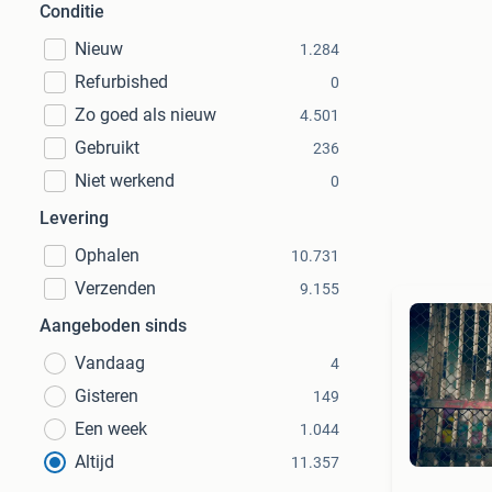
Conditie
Nieuw
1.284
Refurbished
0
Zo goed als nieuw
4.501
Gebruikt
236
Niet werkend
0
Levering
Ophalen
10.731
Verzenden
9.155
Aangeboden sinds
Vandaag
4
Gisteren
149
Een week
1.044
Altijd
11.357