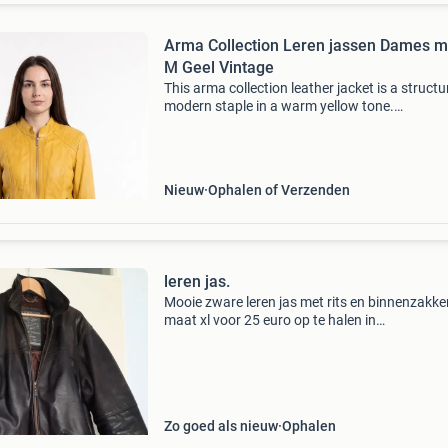
Arma Collection Leren jassen Dames m
M Geel Vintage
This arma collection leather jacket is a structu
modern staple in a warm yellow tone.
Photographed on-hanger, the piece retains cri
stitching and intact hardware and is presented
an as new co
Nieuw
Ophalen of Verzenden
leren jas.
Mooie zware leren jas met rits en binnenzakke
maat xl voor 25 euro op te halen in
roelofarendsveen.
Zo goed als nieuw
Ophalen