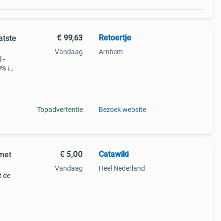
€ 99,63
Retoertje
atste
Vandaag
Arnhem
 -
0% in
aat:
zaa
Topadvertentie
Bezoek website
€ 5,00
Catawiki
 met
Vandaag
Heel Nederland
t de