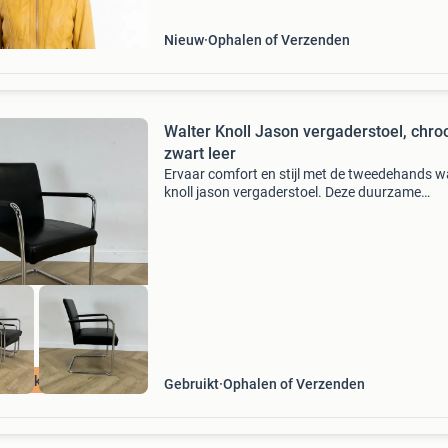
an as new co
Nieuw
Ophalen of Verzenden
Walter Knoll Jason vergaderstoel, chro
zwart leer
Ervaar comfort en stijl met de tweedehands w
knoll jason vergaderstoel. Deze duurzame
designstoel, met elegant chroom en luxe zwart 
is stapelbaar en perfect voor elke vergaderrui
Leer z
Stapelkorting %
Gebruikt
Ophalen of Verzenden