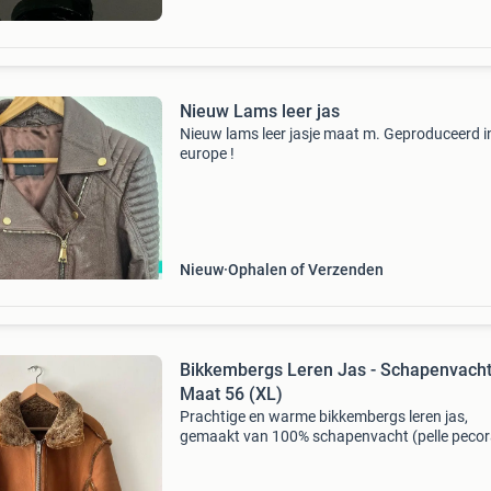
Nieuw Lams leer jas
Nieuw lams leer jasje maat m. Geproduceerd i
europe !
Nieuw
Ophalen of Verzenden
Bikkembergs Leren Jas - Schapenvacht
Maat 56 (XL)
Prachtige en warme bikkembergs leren jas,
gemaakt van 100% schapenvacht (pelle pecor
De jas is in uitstekende staat en heeft een stoe
uitstraling met de kenmerkende bikkembergs