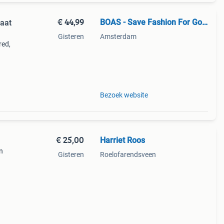
€ 44,99
BOAS - Save Fashion For Good
aat
Gisteren
Amsterdam
red,
sp
 in
Bezoek website
€ 25,00
Harriet Roos
n
Gisteren
Roelofarendsveen