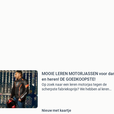
MOOIE LEREN MOTORJASSEN voor da
en heren! DE GOEDKOOPSTE!
Op zoek naar een leren motorjas tegen de
scherpste fabrieksprijs? We hebben al leren
motorjassen vanaf 99 euro! Of ben je opzoek 
een textiele motorjas, motorhandschoenen,
helmen, leren motorpak e
Nieuw met kaartje