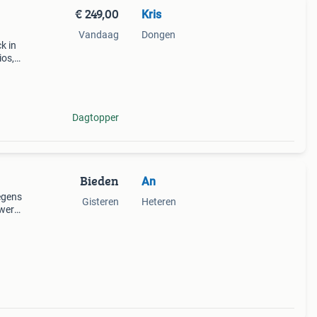
€ 249,00
Kris
Vandaag
Dongen
k in
ios,
. Het
Dagtopper
Bieden
An
egens
Gisteren
Heteren
nwerk.
Maar