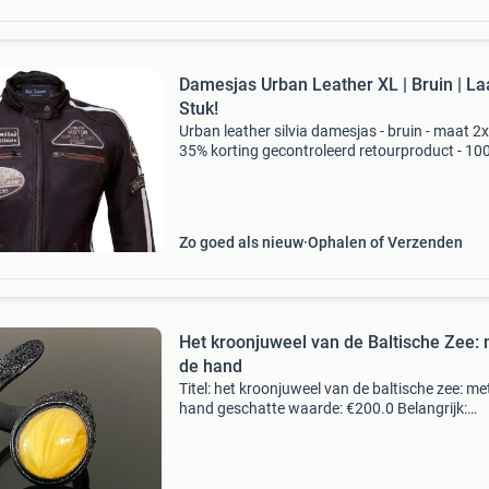
Damesjas Urban Leather XL | Bruin | La
Stuk!
Urban leather silvia damesjas - bruin - maat 2xl
35% korting gecontroleerd retourproduct - 10
orde. Merk: urban leather (model: 58 ladies) m
2xl kleur: bruin materiaal: hoogwaardig, duur
Zo goed als nieuw
Ophalen of Verzenden
Het kroonjuweel van de Baltische Zee:
de hand
Titel: het kroonjuweel van de baltische zee: me
hand geschatte waarde: €200.0 Belangrijk:
winnende biedingen zijn exclusief 9%
koperbescherming + €3 kavel beschrijving
topkwaliteit - han