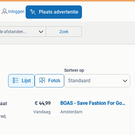
Inloggen
Plaats advertentie
lle afstanden…
Zoek
Sorteer op
Lijst
Foto’s
€ 44,99
BOAS - Save Fashion For Good
aat
Vandaag
Amsterdam
red,
sp
 in