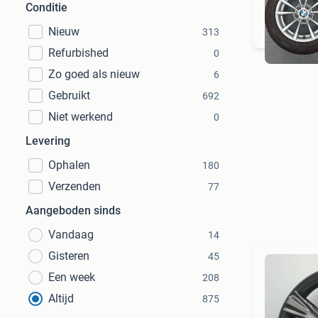
Conditie
Nieuw
313
Refurbished
0
Zo goed als nieuw
6
Gebruikt
692
Niet werkend
0
Levering
Ophalen
180
Verzenden
77
Aangeboden sinds
Vandaag
14
Gisteren
45
Een week
208
Altijd
875