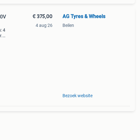
€ 375,00
AG Tyres & Wheels
00V
4 aug 26
Beilen
: 4
r.
Bezoek website