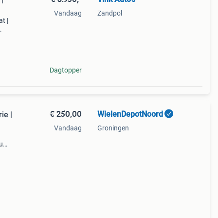
Vandaag
Zandpol
t |
orm:
elekt
Dagtopper
€ 250,00
WielenDepotNoord
ie |
Vandaag
Groningen
u
en