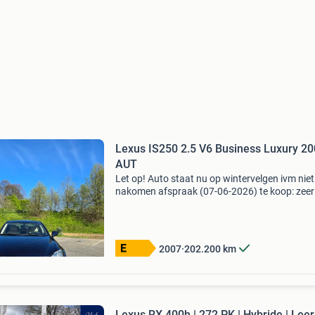
Lexus IS250 2.5 V6 Business Luxury 2
AUT
Let op! Auto staat nu op wintervelgen ivm niet
nakomen afspraak (07-06-2026) te koop: zeer
nette en goed onderhouden lexus is250 in de l
business luxury uitvoering. De auto is tot 174
Km lexus
2007
202.200
km
Lexus RX 400h | 272 PK | Hybride | Leer 