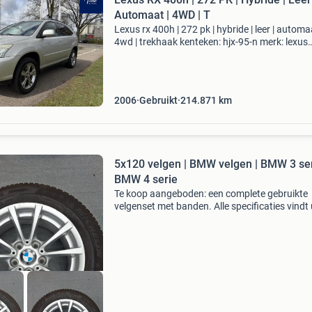
Automaat | 4WD | T
Lexus rx 400h | 272 pk | hybride | leer | automaa
4wd | trekhaak kenteken: hjx-95-n merk: lexus
model: rx tellerstand: 214871 km carrosseriev
suv aantal deuren: 5 brandstofsoort: hybride (
2006
Gebruikt
214.871
km
5x120 velgen | BMW velgen | BMW 3 ser
BMW 4 serie
Te koop aangeboden: een complete gebruikte
velgenset met banden. Alle specificaties vindt 
hieronder . De set is zorgvuldig gecontroleerd 
verkeert in een nette gebruikte staat met
gebruikerssporen