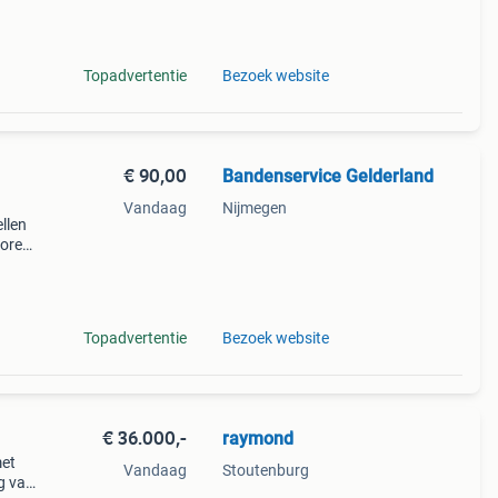
rom 4
e
Topadvertentie
Bezoek website
€ 90,00
Bandenservice Gelderland
Vandaag
Nijmegen
llen
voren
408
tlijn
Topadvertentie
Bezoek website
€ 36.000,-
raymond
met
Vandaag
Stoutenburg
ng van