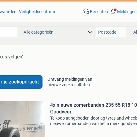
waarden
Veiligheidscentrum
Berichten
Meldingen
Alle categorieën…
A
exus velgen'
Ontvang meldingen van
r je zoekopdracht
nieuwe zoekresultaten
4x nieuwe zomerbanden 235 55 R18 1
Goodyear
Te koop aangeboden door ag tyres and wheels
nieuwe zomerbanden van het a merk goodyea
Specificaties: maat: 235 55 r 18 100v merk:
goodyear model: eagle f1 asymmetric 5 staat: