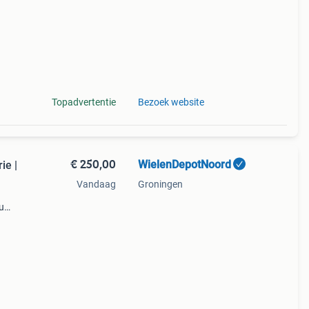
Topadvertentie
Bezoek website
€ 250,00
WielenDepotNoord
ie |
Vandaag
Groningen
u
en