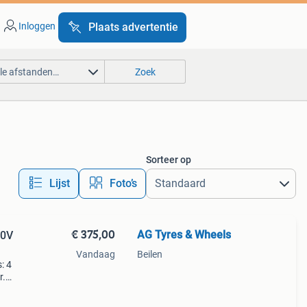
Inloggen
Plaats advertentie
lle afstanden…
Zoek
Sorteer op
Lijst
Foto’s
€ 375,00
AG Tyres & Wheels
00V
Vandaag
Beilen
: 4
r.