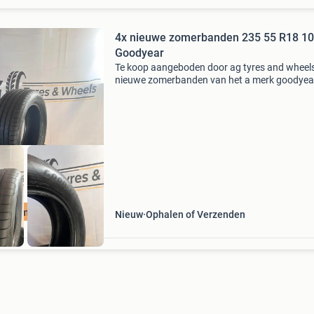
4x nieuwe zomerbanden 235 55 R18 1
Goodyear
Te koop aangeboden door ag tyres and wheels
nieuwe zomerbanden van het a merk goodyea
Specificaties: maat: 235 55 r 18 100v merk:
goodyear model: eagle f1 asymmetric 5 staat:
nieuw, van nieuwe au
ratis montage
Nieuw
Ophalen of Verzenden