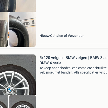
nieuw, van nieuwe au
ratis montage
Nieuw
Ophalen of Verzenden
5x120 velgen | BMW velgen | BMW 3 ser
BMW 4 serie
Te koop aangeboden: een complete gebruikte
velgenset met banden. Alle specificaties vindt 
hieronder . De set is zorgvuldig gecontroleerd 
verkeert in een nette gebruikte staat met
gebruikerssporen