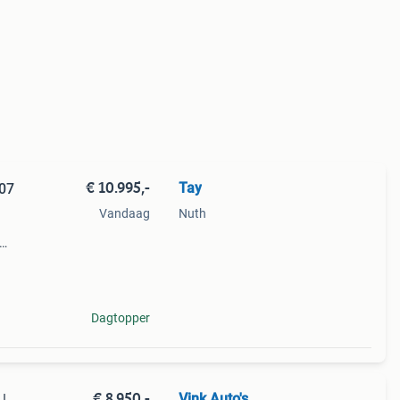
€ 10.995,-
Tay
007
Vandaag
Nuth
uxe
.000
Dagtopper
€ 8.950,-
Vink Auto's
|