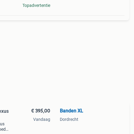
Topadvertentie
€ 395,00
Banden XL
exus
Vandaag
Dordrecht
xus
goede