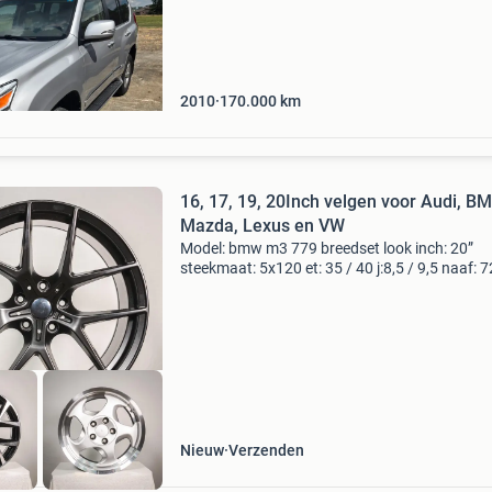
de toyota landcruiser 150 prado maar dan vel
malen luxer. Mooie leren bekleding 3 rijen zitpl
2010
170.000
km
16, 17, 19, 20Inch velgen voor Audi, B
Mazda, Lexus en VW
Model: bmw m3 779 breedset look inch: 20”
steekmaat: 5x120 et: 35 / 40 j:8,5 / 9,5 naaf: 7
prijs: 899,95 model: up! Look inch: 17” steekm
4x100 et: 40 j:6,5 naaf:57,1 prijs: 599,95 model
bmw e
Nieuw
Verzenden