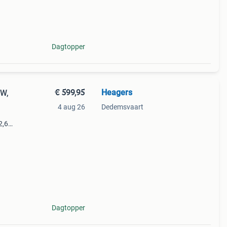
e
a
Dagtopper
€ 599,95
Heagers
MW,
4 aug 26
Dedemsvaart
2,6
aat:
:
Dagtopper