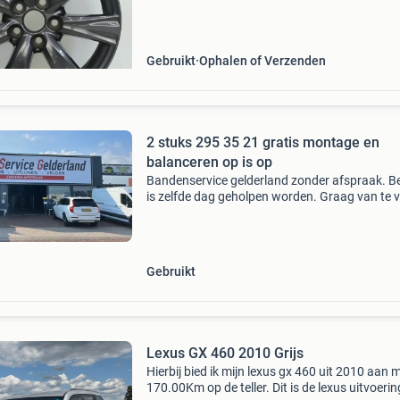
staat met lichte gebruikssporen. Het gaat hie
velgen met lichte remstof. Momenteel zijn er g
Gebruikt
Ophalen of Verzenden
2 stuks 295 35 21 gratis montage en
balanceren op is op
Bandenservice gelderland zonder afspraak. Be
is zelfde dag geholpen worden. Graag van te 
bellen i.v.m drukte. Bel of app met 06-015043
of 024-675 94 59. U kunt ook bij ons uw auto ui
Gebruikt
Lexus GX 460 2010 Grijs
Hierbij bied ik mijn lexus gx 460 uit 2010 aan 
170.00Km op de teller. Dit is de lexus uitvoeri