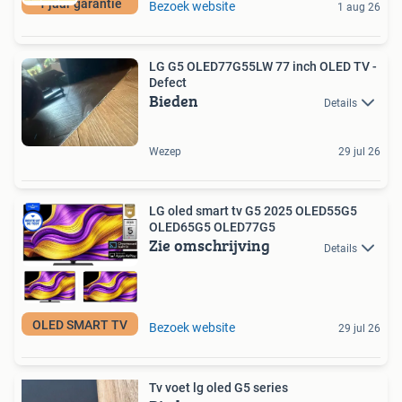
1 jaar garantie
Bezoek website
1 aug 26
LG G5 OLED77G55LW 77 inch OLED TV -
Defect
Bieden
Details
Wezep
29 jul 26
LG oled smart tv G5 2025 OLED55G5
OLED65G5 OLED77G5
Zie omschrijving
Details
OLED SMART TV
Bezoek website
29 jul 26
Tv voet lg oled G5 series