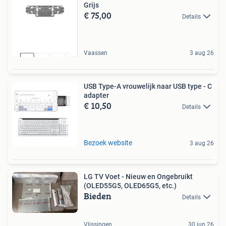
Grijs
€ 75,00
Details
Vaassen
3 aug 26
USB Type-A vrouwelijk naar USB type - C
adapter
€ 10,50
Details
Bezoek website
3 aug 26
LG TV Voet - Nieuw en Ongebruikt
(OLED55G5, OLED65G5, etc.)
Bieden
Details
Vlissingen
30 jun 26