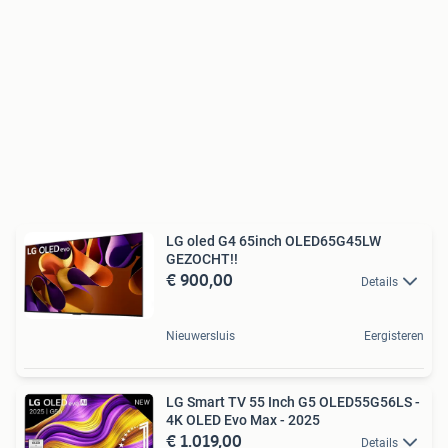
LG oled G4 65inch OLED65G45LW
GEZOCHT!!
€ 900,00
Details
Nieuwersluis
Eergisteren
LG Smart TV 55 Inch G5 OLED55G56LS -
4K OLED Evo Max - 2025
€ 1.019,00
Details