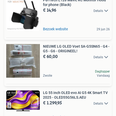
PGYtech L128 Mavic RC Monitor Hood
for phone (Black)
€ 14,96
Details
Bezoek website
29 jun 26
NIEUWE LG OLED Voet SA-G5SN65 - G4 -
G5 - G6 - ORIGINEEL!
€ 60,00
Details
Dagtopper
Zwolle
Vandaag
LG 55 inch OLED evo AI G5 4K Smart TV
2025 - OLED55G56LS.AEU
€ 1.299,95
Details