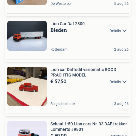
De Westereen
5 aug 26
Lion Car Daf 2800
Bieden
Details
Rotterdam
2 aug 26
Lion car Daffodil variomatic ROOD
PRACHTIG MODEL
€ 57,50
Details
Bergschenhoek
3 aug 26
Schaal 1:50 Lion cars Nr. 33 DAF trekker
Lommerts #9801
€ 69,00