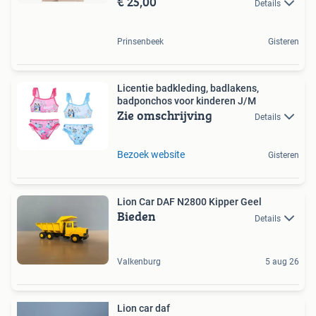
€ 25,00
Details
Prinsenbeek
Gisteren
Licentie badkleding, badlakens,
badponchos voor kinderen J/M
Zie omschrijving
Details
Bezoek website
Gisteren
Lion Car DAF N2800 Kipper Geel
Bieden
Details
Valkenburg
5 aug 26
Lion car daf