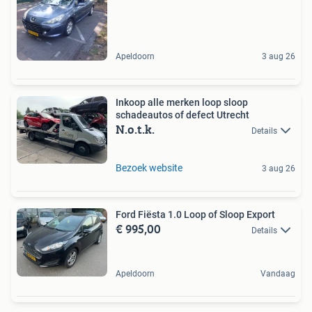
Apeldoorn
3 aug 26
Inkoop alle merken loop sloop
schadeautos of defect Utrecht
N.o.t.k.
Details
Bezoek website
3 aug 26
Ford Fiësta 1.0 Loop of Sloop Export
€ 995,00
Details
Apeldoorn
Vandaag