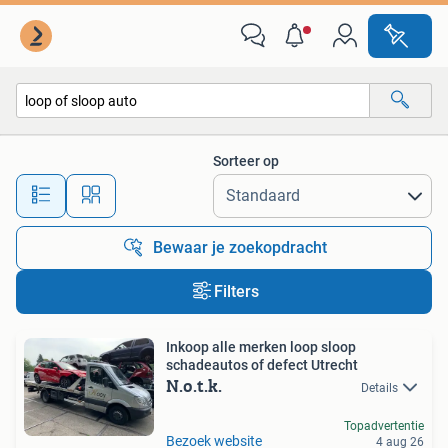
Alle categorieën…
Sorteer op
Alle afstanden…
Bewaar je zoekopdracht
Filters
Inkoop alle merken loop sloop
schadeautos of defect Utrecht
N.o.t.k.
Details
Topadvertentie
Bezoek website
4 aug 26