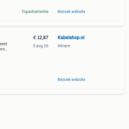
Topadvertentie
Bezoek website
€ 12,87
Kabelshop.nl
feest
3 aug 26
Almere
bron
gele
Bezoek website