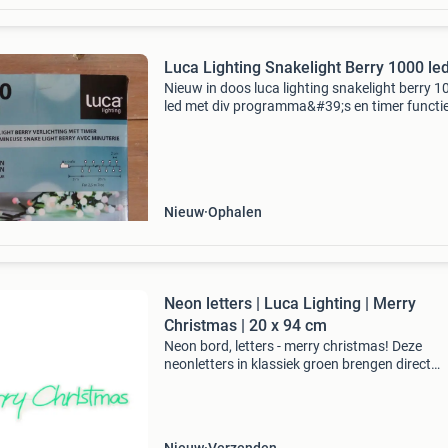
Luca Lighting Snakelight Berry 1000 le
Nieuw in doos luca lighting snakelight berry 1
led met div programma&#39;s en timer functi
meter snoer met 1000 led lampjes in 3 kleuren
stuks voor 35 euro 2 stuks voor 60 euro
verzendkos
Nieuw
Ophalen
Neon letters | Luca Lighting | Merry
Christmas | 20 x 94 cm
Neon bord, letters - merry christmas! Deze
neonletters in klassiek groen brengen direct
kerstsfeer, waar je ze ook ophangt. De lamp w
op netstroom, waardoor batterijen vervangen
verleden tijd is.