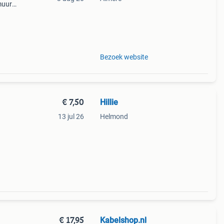
muur.
en
Bezoek website
€ 7,50
Hillie
13 jul 26
Helmond
erijen
€ 17,95
Kabelshop.nl