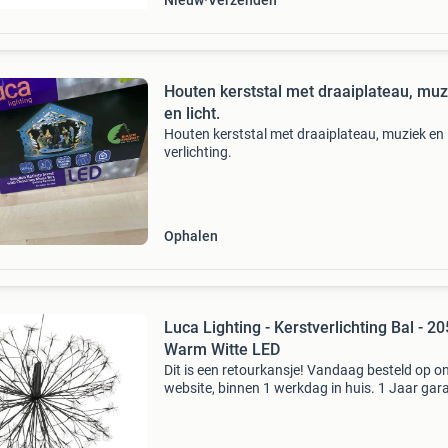
Nieuw
Verzenden
Houten kerststal met draaiplateau, muz
en licht.
Houten kerststal met draaiplateau, muziek en
verlichting.
Ophalen
Luca Lighting - Kerstverlichting Bal - 2
Warm Witte LED
Dit is een retourkansje! Vandaag besteld op o
website, binnen 1 werkdag in huis. 1 Jaar gara
Gratis verzending boven de €20. Beperkte
voorraad. Niet tevreden? Retourneren kan gra
binne