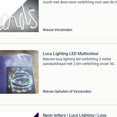
touch met deze neon verlichting voor aan de 
De sierlijke, letters vormen het woord 'friends' 
voegen een unieke sfeer toe aan elke
Nieuw
Verzenden
Luca Lighting LED Multicolour
Nieuwe luca lighting led verlichting 3 meter
aansluitdraad met 2,9m verlichting snoer 30
meerkleurige led-lampjes. Geschikt voor zowel
binnen- als buitengebruik. Werkt op 3x aa batt
(niet inbegr
Nieuw
Ophalen of Verzenden
Neon letters | Luca Lighting | Love