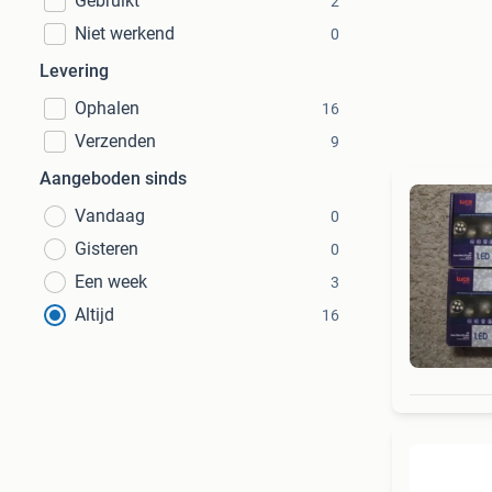
Gebruikt
2
Niet werkend
0
Levering
Ophalen
16
Verzenden
9
Aangeboden sinds
Vandaag
0
Gisteren
0
Een week
3
Altijd
16