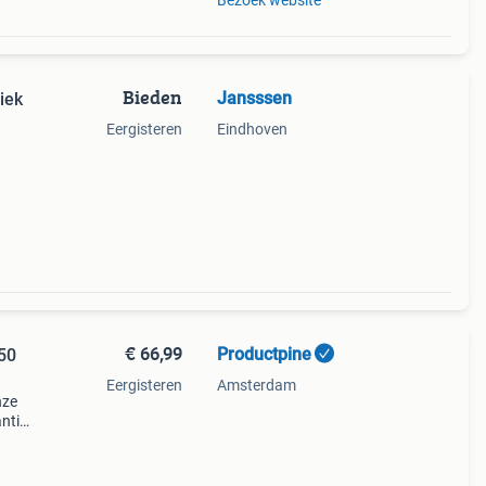
Bezoek website
Bieden
Jansssen
iek
Eergisteren
Eindhoven
€ 66,99
Productpine
050
Eergisteren
Amsterdam
nze
ntie.
tis