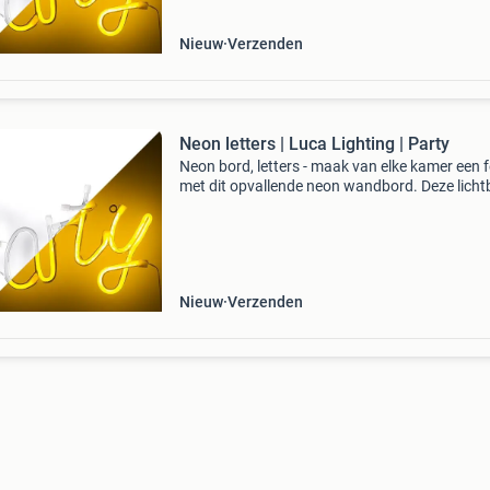
Nieuw
Verzenden
Neon letters | Luca Lighting | Party
Neon bord, letters - maak van elke kamer een 
met dit opvallende neon wandbord. Deze licht
is in de vorm van het woord 'party' in heldere, 
letters. Deze decoratie is perfect om e
Nieuw
Verzenden