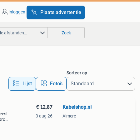
Inloggen
Plaats advertentie
lle afstanden…
Zoek
Sorteer op
Lijst
Foto’s
€ 12,87
Kabelshop.nl
feest
3 aug 26
Almere
bron
gele