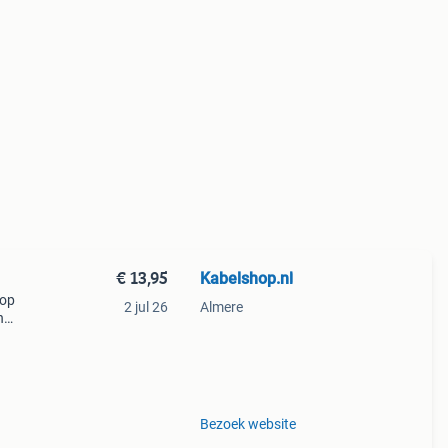
€ 13,95
Kabelshop.nl
 op
2 jul 26
Almere
n
urde
nen! D
Bezoek website