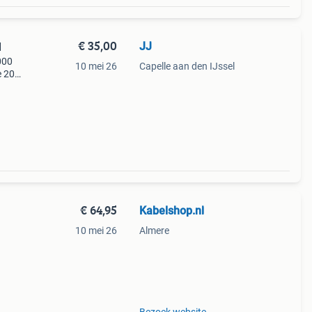
€ 35,00
JJ
d
000
10 mei 26
Capelle aan den IJssel
e 20
 1
€ 64,95
Kabelshop.nl
10 mei 26
Almere
erkt