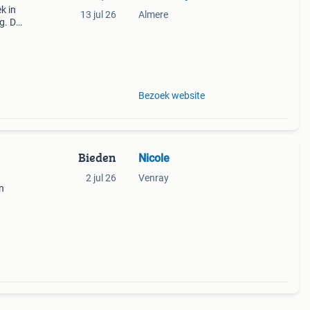
k in
13 jul 26
Almere
g. De
ijn
Bezoek website
Bieden
Nicole
2 jul 26
Venray
n