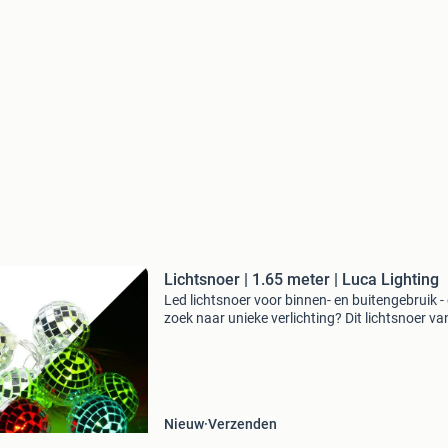
Lichtsnoer | 1.65 meter | Luca Lighting
Led lichtsnoer voor binnen- en buitengebruik -
zoek naar unieke verlichting? Dit lichtsnoer va
1.65 Meter bevat 10 leds in de vorm van gekle
discoballen. Hiermee kan het feest echt begin
Nieuw
Verzenden