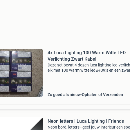
4x Luca Lighting 100 Warm Witte LED
Verlichting Zwart Kabel
Deze set bevat 4 dozen luca lighting led-verlich
elk met 100 warm witte led&#39;s en een zwa
snoer. Geschikt voor zowel binnen- als
buitengebruik. De totale lengte van de verlicht
draad is
Zo goed als nieuw
Ophalen of Verzenden
Neon letters | Luca Lighting | Friends
Neon bord, letters - geef jouw interieur een sp