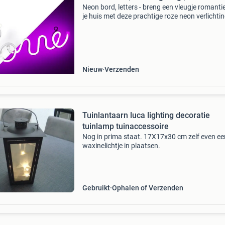
Neon bord, letters - breng een vleugje romantie
je huis met deze prachtige roze neon verlichtin
sierlijke letters vormen het woord 'love'. Deze z
perfect voor aan de muur in je sla
Nieuw
Verzenden
Tuinlantaarn luca lighting decoratie
tuinlamp tuinaccessoire
Nog in prima staat. 17X17x30 cm zelf even ee
waxinelichtje in plaatsen.
Gebruikt
Ophalen of Verzenden