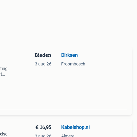
Bieden
Dirksen
3 aug 26
Froombosch
ting,
rt
e
€ 16,95
Kabelshop.nl
eelse
3 aug 26
Almere