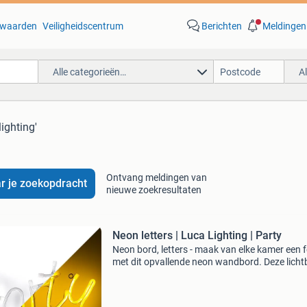
waarden
Veiligheidscentrum
Berichten
Meldingen
Alle categorieën…
A
lighting'
Ontvang meldingen van
r je zoekopdracht
nieuwe zoekresultaten
Neon letters | Luca Lighting | Party
Neon bord, letters - maak van elke kamer een 
met dit opvallende neon wandbord. Deze licht
is in de vorm van het woord 'party' in heldere, 
letters. Deze decoratie is perfect om e