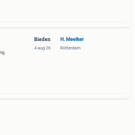
Bieden
H. Meelker
4 aug 26
Rotterdam
rig.