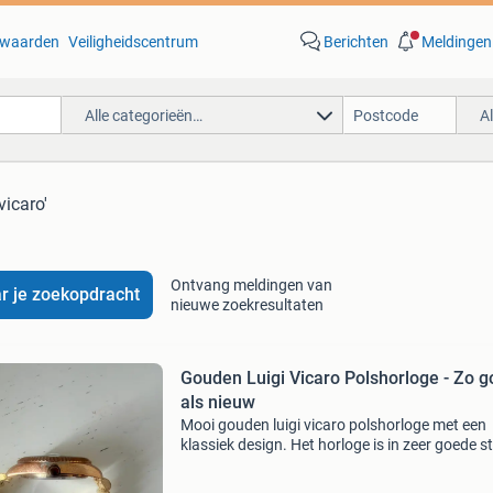
waarden
Veiligheidscentrum
Berichten
Meldingen
Alle categorieën…
A
vicaro'
Ontvang meldingen van
r je zoekopdracht
nieuwe zoekresultaten
Gouden Luigi Vicaro Polshorloge - Zo 
als nieuw
Mooi gouden luigi vicaro polshorloge met een
klassiek design. Het horloge is in zeer goede s
en werkt perfect. Een stijlvolle toevoeging aan
outfit.