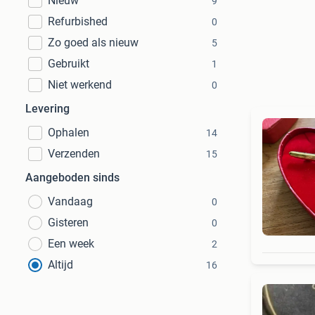
Nieuw
9
Refurbished
0
Zo goed als nieuw
5
Gebruikt
1
Niet werkend
0
Levering
Ophalen
14
Verzenden
15
Aangeboden sinds
Vandaag
0
Gisteren
0
Een week
2
Altijd
16