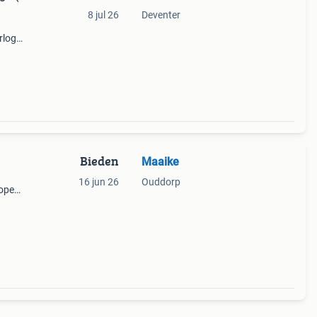
8 jul 26
Deventer
rloge
n
tz.
Bieden
Maaike
n
16 jun 26
Ouddorp
oper