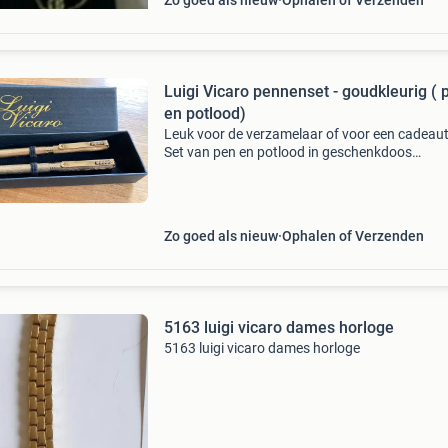
Zo goed als nieuw
Ophalen of Verzenden
Luigi Vicaro pennenset - goudkleurig ( 
en potlood)
Leuk voor de verzamelaar of voor een cadeaut
Set van pen en potlood in geschenkdoos
draaimechanisme voor het uitdraaien van de p
Met gedecoreerde clips . Verzendkosten zijn v
de koper &euro
Zo goed als nieuw
Ophalen of Verzenden
5163 luigi vicaro dames horloge
5163 luigi vicaro dames horloge