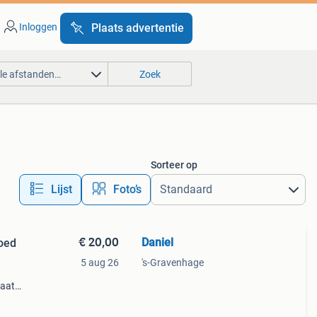
Inloggen
Plaats advertentie
lle afstanden…
Zoek
Sorteer op
Lijst
Foto’s
€ 20,00
Daniel
goed
5 aug 26
's-Gravenhage
taat
 elke