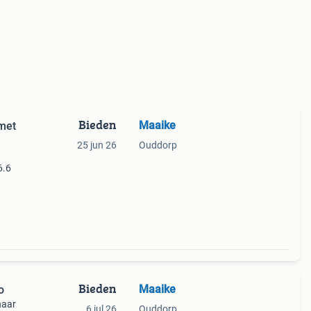
Bieden
Maaike
 met
25 jun 26
Ouddorp
6.6
Bieden
Maaike
o
naar
6 jul 26
Ouddorp