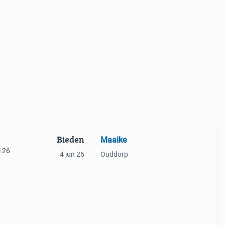
Bieden
Maaike
l 26
4 jun 26
Ouddorp