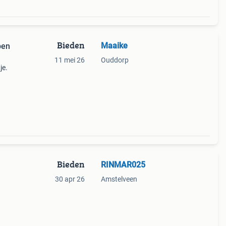
Bieden
Maaike
pen
11 mei 26
Ouddorp
je.
unt .
oor
Bieden
RINMAR025
30 apr 26
Amstelveen