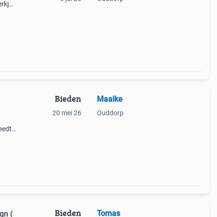
rkje
Bieden
Maaike
i
20 mei 26
Ouddorp
eedte
 met
Bieden
Tomas
gn (