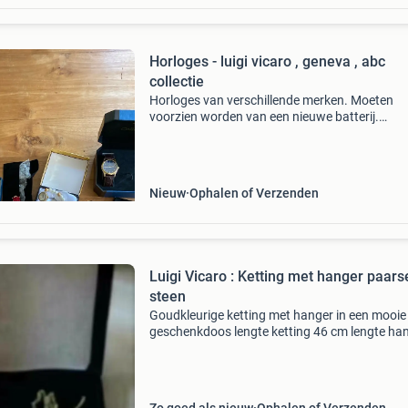
Horloges - luigi vicaro , geneva , abc
collectie
Horloges van verschillende merken. Moeten
voorzien worden van een nieuwe batterij.
Verzendkosten zijn voor de koper per pakket.
Nieuw
Ophalen of Verzenden
Luigi Vicaro : Ketting met hanger paars
steen
Goudkleurige ketting met hanger in een mooie
geschenkdoos lengte ketting 46 cm lengte ha
cm verzendkosten zijn voor de koper €2,80