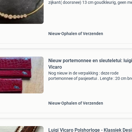
zijkant( doorsnee) 13 cm goudkleurig, geen me
verzendkosten zijn voor de koper €2,80
Nieuw
Ophalen of Verzenden
Nieuw portemonnee en sleuteletui: luig
Vicaro
Nog nieuw in de verpakking : deze rode
portemonnee of pasjesetui . Lengte : 20 cm br
9,5 cm opengevouwen 24,5 cm voorzien van
drukknop en vakje dat afgesloten kan worden
een rits. Sleuteletui
Nieuw
Ophalen of Verzenden
Luigi Vicaro Polshorloge - Klassiek Desi