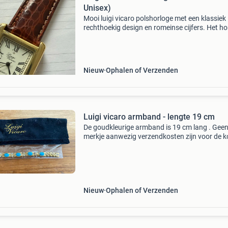
Unisex)
Mooi luigi vicaro polshorloge met een klassiek
rechthoekig design en romeinse cijfers. Het ho
heeft een goudkleurige kast en een bruine lere
band met krokodillenprint. Het uurwerk is quar
Het
Nieuw
Ophalen of Verzenden
Luigi vicaro armband - lengte 19 cm
De goudkleurige armband is 19 cm lang . Gee
merkje aanwezig verzendkosten zijn voor de k
€2,80 b.26.6
Nieuw
Ophalen of Verzenden