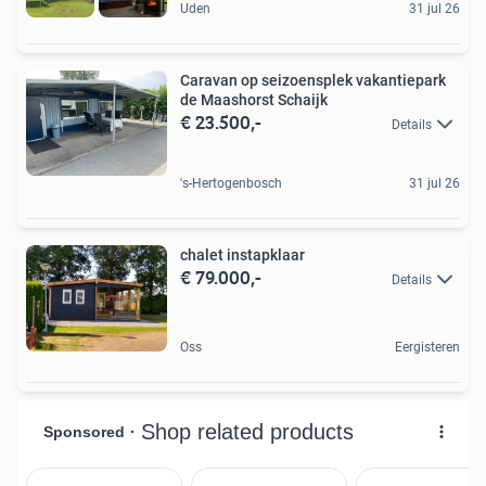
Uden
31 jul 26
Caravan op seizoensplek vakantiepark
de Maashorst Schaijk
€ 23.500,-
Details
's-Hertogenbosch
31 jul 26
chalet instapklaar
€ 79.000,-
Details
Oss
Eergisteren