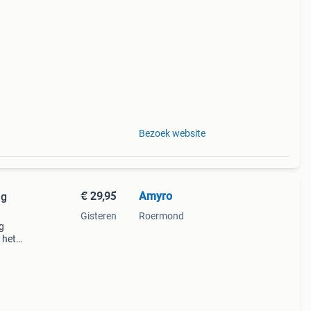
perkte
tis
Bezoek website
€ 29,95
Amyro
ng
Gisteren
Roermond
g
 het
t deze
fu