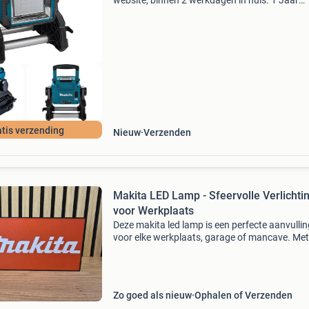
website, binnen 2 werkdagen in huis. 1 Jaar
garantie. Gratis verzending boven de €20. Be
voorraad. Niet tevreden? Retourneren kan gra
bin
tis verzending
Nieuw
Verzenden
Makita LED Lamp - Sfeervolle Verlichti
voor Werkplaats
Deze makita led lamp is een perfecte aanvullin
voor elke werkplaats, garage of mancave. Met
iconische makita logo dat helder oplicht, voeg
lamp niet alleen sfeer toe, maar is het ook een 
Zo goed als nieuw
Ophalen of Verzenden