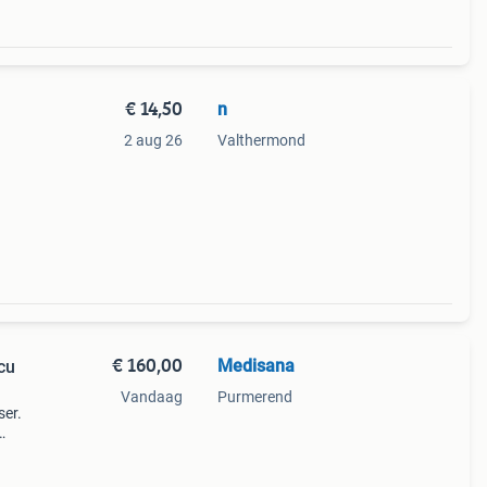
€ 14,50
n
2 aug 26
Valthermond
en
€ 160,00
Medisana
cu
Vandaag
Purmerend
ser.
 accu
uw en