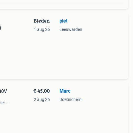
Bieden
piet
j
1 aug 26
Leeuwarden
€ 45,00
Marc
30V
2 aug 26
Doetinchem
her
ie
st