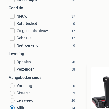
Conditie
Nieuw
37
Refurbished
0
Zo goed als nieuw
17
Gebruikt
17
Niet werkend
0
Levering
Ophalen
70
Verzenden
58
Aangeboden sinds
Vandaag
0
Gisteren
3
Een week
20
Altijd
74