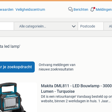
waarden
Veiligheidscentrum
Berichten
Meldingen
Alle categorieën…
A
ta led lamp'
Ontvang meldingen van
r je zoekopdracht
nieuwe zoekresultaten
Makita DML811 - LED Bouwlamp - 3000
Lumen - Turquoise
Dit is een retourkansje! Vandaag besteld op o
website, binnen 2 werkdagen in huis. 1 Jaar
garantie. Gratis verzending boven de €20. Be
voorraad. Niet tevreden? Retourneren kan gra