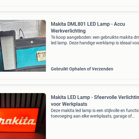
Makita DML801 LED Lamp - Accu
Werkverlichting
Te koop aangeboden: een gebruikte makita d
led lamp. Deze handige werklamp is ideaal voo
klussen waarbij extra licht nodig is. De lamp w
op een makita accu (niet inbegrepen) en is nog
goe
Gebruikt
Ophalen of Verzenden
Makita LED Lamp - Sfeervolle Verlichti
voor Werkplaats
Deze makita led lamp is een stijlvolle en functi
toevoeging aan elke werkplaats, garage of
mancave. Het heldere makita logo licht op, wa
zorgt voor een unieke sfeer. De lamp is eenvou
aan te