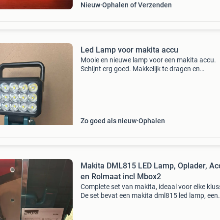
Nieuw
Ophalen of Verzenden
Led Lamp voor makita accu
Mooie en nieuwe lamp voor een makita accu.
Schijnt erg goed. Makkelijk te dragen en
verstelbaar. Tijdelijk! 14,50€ per lamp! 2 Voor
27,50€! Verzendkosten voor uzelf maar word
goed en netje
Zo goed als nieuw
Ophalen
Makita DML815 LED Lamp, Oplader, Ac
en Rolmaat incl Mbox2
Complete set van makita, ideaal voor elke klus
De set bevat een makita dml815 led lamp, een
snellader (dc18rc), een 6.0 Ah 18v lithium-ion
(bl1860b) en een 8 meter rolmaat. Alles is nie