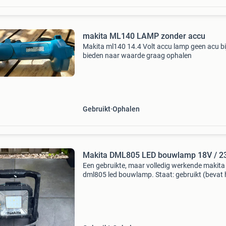
makita ML140 LAMP zonder accu
Makita ml140 14.4 Volt accu lamp geen acu bi
bieden naar waarde graag ophalen
Gebruikt
Ophalen
Makita DML805 LED bouwlamp 18V / 2
Een gebruikte, maar volledig werkende makita
dml805 led bouwlamp. Staat: gebruikt (bevat 
en der wat verfspetters en gebruikerssporen, z
foto&#39;s). Bijzonderheid: aan één zijkant mi
helaa