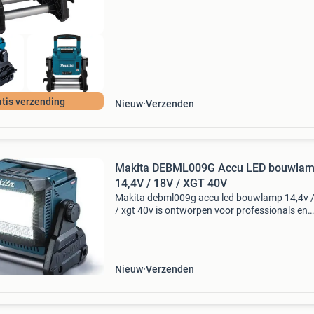
bin
tis verzending
Nieuw
Verzenden
Makita DEBML009G Accu LED bouwla
14,4V / 18V / XGT 40V
Makita debml009g accu led bouwlamp 14,4v /
/ xgt 40v is ontworpen voor professionals en
serieuze doe-het-zelvers die krachtige, flexibel
verlichting nodig hebben op uiteenlopende
projectlocaties.
Nieuw
Verzenden