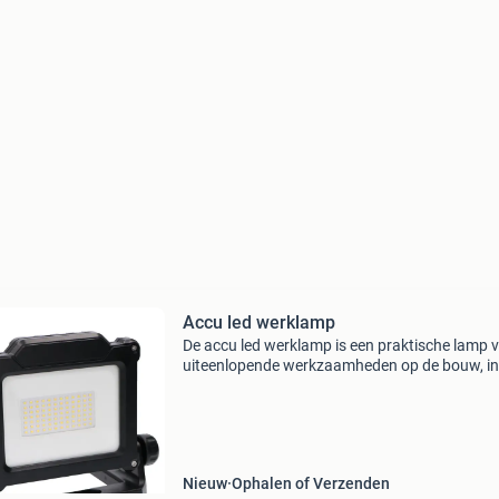
Accu led werklamp
De accu led werklamp is een praktische lamp 
uiteenlopende werkzaamheden op de bouw, in
werkplaatsen en bij serviceklussen. Dankzij de
verschillende accuhouders gebruik je accu’s v
onder meer bo
Nieuw
Ophalen of Verzenden