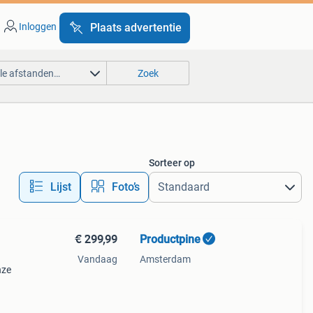
Inloggen
Plaats advertentie
lle afstanden…
Zoek
Sorteer op
Lijst
Foto’s
€ 299,99
Productpine
Vandaag
Amsterdam
nze
perkte
tis