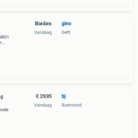
Bieden
gino
Vandaag
Delft
ml801
r
erkt
 in
€ 29,95
bj
ng
Vandaag
Roermond
onele
t
dig