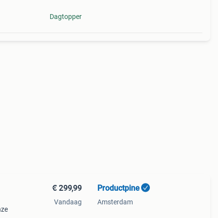
Dagtopper
€ 299,99
Productpine
Vandaag
Amsterdam
nze