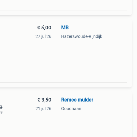
€ 5,00
MB
27 jul 26
Hazerswoude-Rijndijk
€ 3,50
Remco mulder
g.
21 jul 26
Goudriaan
es