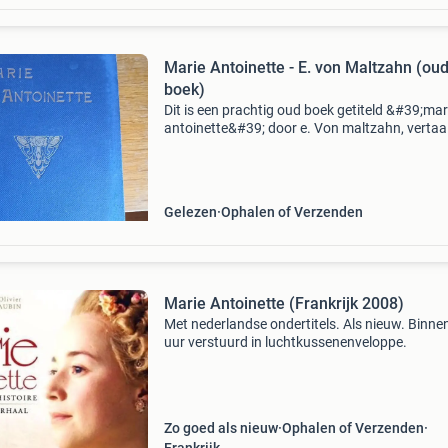
Marie Antoinette - E. von Maltzahn (ou
boek)
Dit is een prachtig oud boek getiteld &#39;mar
antoinette&#39; door e. Von maltzahn, vertaal
het hoogduitsch door g. Kuyper. Het boek is
uitgegeven door la rivière & voorhoeve in zw
Gelezen
Ophalen of Verzenden
Marie Antoinette (Frankrijk 2008)
Met nederlandse ondertitels. Als nieuw. Binne
uur verstuurd in luchtkussenenveloppe.
Zo goed als nieuw
Ophalen of Verzenden