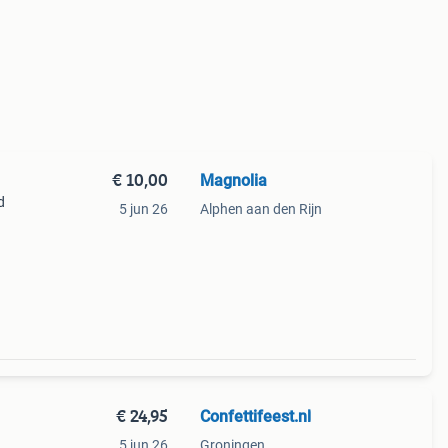
€ 10,00
Magnolia
d
5 jun 26
Alphen aan den Rijn
€ 24,95
Confettifeest.nl
5 jun 26
Groningen