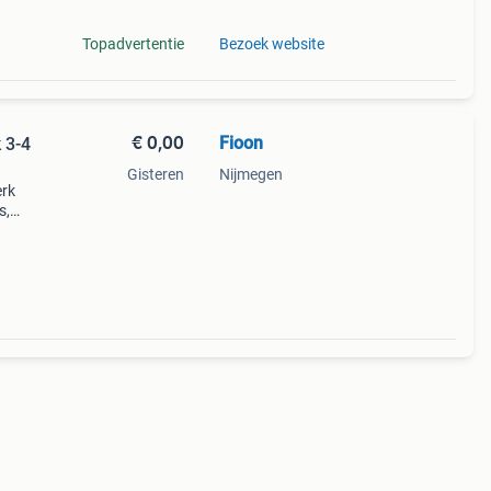
Topadvertentie
Bezoek website
€ 0,00
Fioon
 3-4
Gisteren
Nijmegen
erk
s,
oede
ja