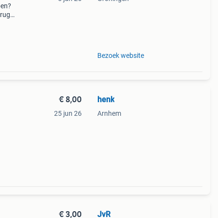
pen?
erug
eze
el
Bezoek website
€ 8,00
henk
25 jun 26
Arnhem
€ 3,00
JvR