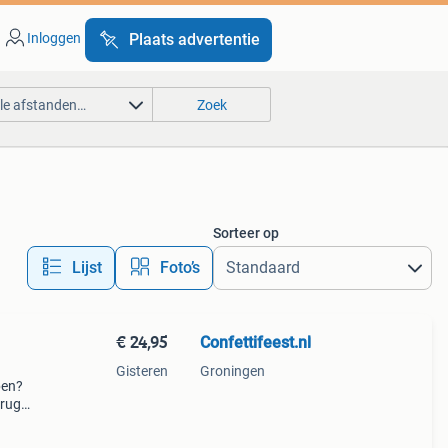
Inloggen
Plaats advertentie
lle afstanden…
Zoek
Sorteer op
Lijst
Foto’s
€ 24,95
Confettifeest.nl
Gisteren
Groningen
pen?
erug
eze
el