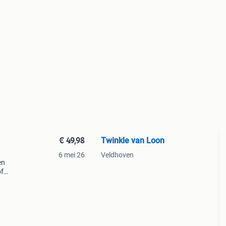
€ 49,98
Twinkle van Loon
6 mei 26
Veldhoven
en
of