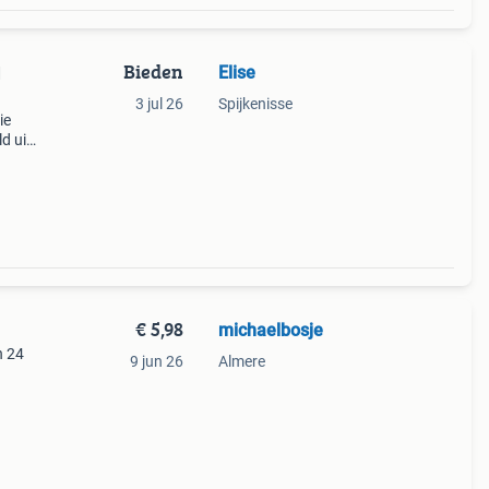
Bieden
Elise
d
3 jul 26
Spijkenisse
ie
d uit
€ 5,98
michaelbosje
n 24
9 jun 26
Almere