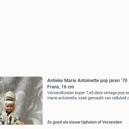
Antieke Marie Antoinette pop jaren ‘70
Frans, 16 cm
Verzendkosten koper 7,45 deze vintage pop e
marie antoinette, vaak gemaakt van celluloid 
porselein en gekleed in historische franse
kostuums. Het betreft waarschijnlijk een
historische verzamelpo
Zo goed als nieuw
Ophalen of Verzenden