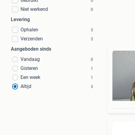
Gebruikt
0
Niet werkend
0
Levering
Ophalen
3
Verzenden
3
Aangeboden sinds
Vandaag
0
Gisteren
1
Een week
1
Altijd
3