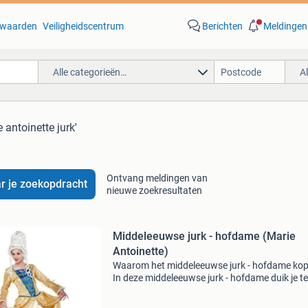
waarden
Veiligheidscentrum
Berichten
Meldingen
Alle categorieën…
A
 antoinette jurk'
Ontvang meldingen van
r je zoekopdracht
nieuwe zoekresultaten
Middeleeuwse jurk - hofdame (Marie
Antoinette)
Waarom het middeleeuwse jurk - hofdame ko
In deze middeleeuwse jurk - hofdame duik je t
in de middeleeuwen... Nouuu, nee stop : met d
middeleeuws jurk - hofdame mogen we best w