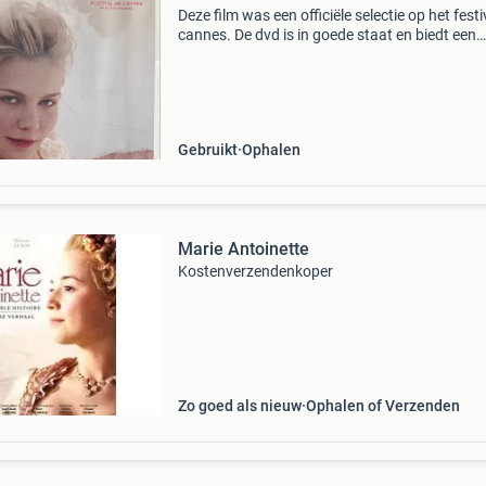
Deze film was een officiële selectie op het festi
cannes. De dvd is in goede staat en biedt een
unieke kijk op het leven van de franse koningin
Ideaal voor liefhebbers van historische drama
Gebruikt
Ophalen
Marie Antoinette
Kostenverzendenkoper
Zo goed als nieuw
Ophalen of Verzenden