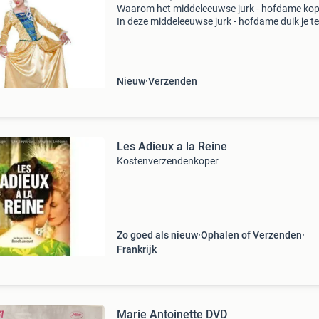
Waarom het middeleeuwse jurk - hofdame ko
In deze middeleeuwse jurk - hofdame duik je t
in de middeleeuwen... Nouuu, nee stop : met d
middeleeuws jurk - hofdame mogen we best w
met dure w
Nieuw
Verzenden
Les Adieux a la Reine
Kostenverzendenkoper
Zo goed als nieuw
Ophalen of Verzenden
Frankrijk
Marie Antoinette DVD