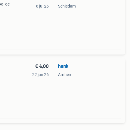
val de
6 jul 26
Schiedam
.
&
€ 4,00
henk
22 jun 26
Arnhem