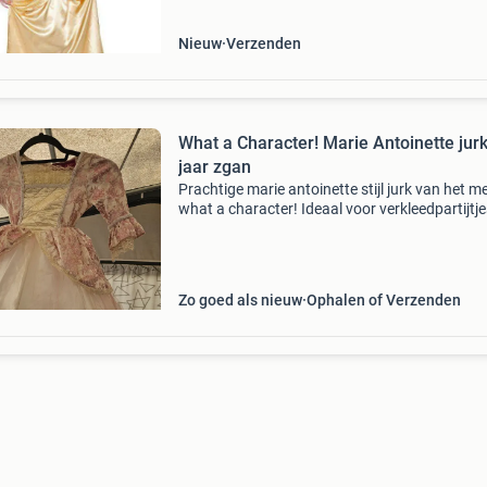
met dure w
Nieuw
Verzenden
What a Character! Marie Antoinette jurk
jaar zgan
Prachtige marie antoinette stijl jurk van het m
what a character! Ideaal voor verkleedpartijtje
carnaval of themafeesten. De jurk is in zeer g
staat (zgan) en geschikt voor meisjes van 3-4 
Zo goed als nieuw
Ophalen of Verzenden