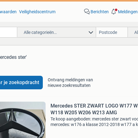
waarden
Veiligheidscentrum
Berichten
Meldingen
Alle categorieën…
A
ercedes ster'
Ontvang meldingen van
r je zoekopdracht
nieuwe zoekresultaten
Mercedes STER ZWART LOGO W177 W
W118 W205 W206 W213 AMG
Te koop aangeboden: mercedes ster zwart vo
mercedes: w176 a klasse 2012-2018 w177 a k
2018-2025 w246 b klasse 2012-2018 w247 b
klasse 2018-2025 w117 x117 cla 2013-2018