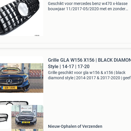
Geschikt voor mercedes benz w470 x-klasse
bouwjaar 11/2017-05/2020 met en zonder
distronic en frontcamera (360°) conditie van h
item : nieuw en origineel verpakt montage : de
grill wordt eenvoudig
Grille GLA W156 X156 | BLACK DIAMO
Style | 14-17 | 17-20
Grille geschikt voor gla w156 & x156 | black
diamond style | 2014-2017 & 2017-2020 | geef
gla x156 (2014–2017) & (2017-2020) een
exclusieve en moderne uitstraling met deze bl
diamo
Nieuw
Ophalen of Verzenden