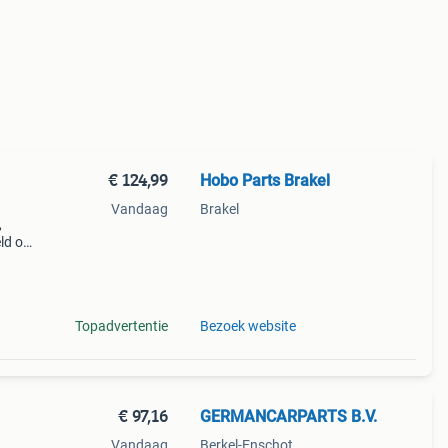
€ 124,99
Hobo Parts Brakel
Vandaag
Brakel
,
ld op
w447
Topadvertentie
Bezoek website
€ 97,16
GERMANCARPARTS B.V.
Vandaag
Berkel-Enschot