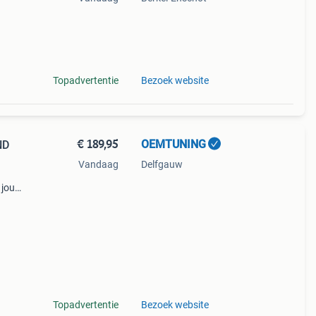
et
ze
Topadvertentie
Bezoek website
€ 189,95
OEMTUNING
ND
Vandaag
Delfgauw
 jouw
ack
Topadvertentie
Bezoek website