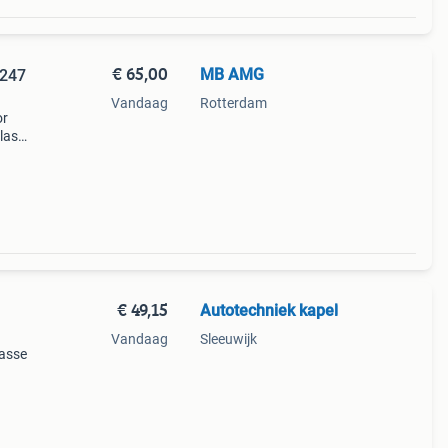
€ 65,00
MB AMG
247
Vandaag
Rotterdam
or
lasse
 w118
€ 49,15
Autotechniek kapel
Vandaag
Sleeuwijk
lasse