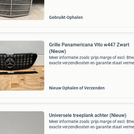
Gebruikt
Ophalen
Grille Panamericana Vito w447 Zwart
(Nieuw)
Meer informatie zoals: prijs marge of excl. Btw
exacte verzendkosten en garantie staat verme
webshop (klik hieronder op website-link)
artikelnummer: 15120216 geschikt voor vito 
(2014 - 2019
Nieuw
Ophalen of Verzenden
Universele treeplank achter (Nieuw)
Meer informatie zoals: prijs marge of excl. Btw
exacte verzendkosten en garantie staat verme
webshop (klik hieronder op website-link)