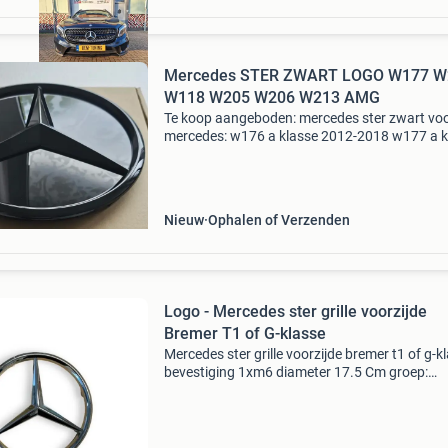
Mercedes STER ZWART LOGO W177 W
W118 W205 W206 W213 AMG
Te koop aangeboden: mercedes ster zwart vo
mercedes: w176 a klasse 2012-2018 w177 a k
2018-2025 w246 b klasse 2012-2018 w247 b
klasse 2018-2025 w117 x117 cla 2013-2018
x118 cla 2018-2025 w
Nieuw
Ophalen of Verzenden
Logo - Mercedes ster grille voorzijde
Bremer T1 of G-klasse
Mercedes ster grille voorzijde bremer t1 of g-k
bevestiging 1xm6 diameter 17.5 Cm groep:
emblemen , grille , sterren , embleem, logo