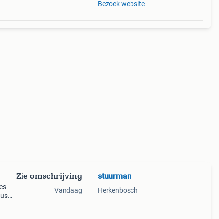
Bezoek website
Zie omschrijving
stuurman
des
Vandaag
Herkenbosch
dus
ster