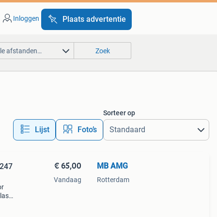
Inloggen
Plaats advertentie
lle afstanden…
Zoek
Sorteer op
Lijst
Foto’s
€ 65,00
MB AMG
247
Vandaag
Rotterdam
or
lasse
 w118