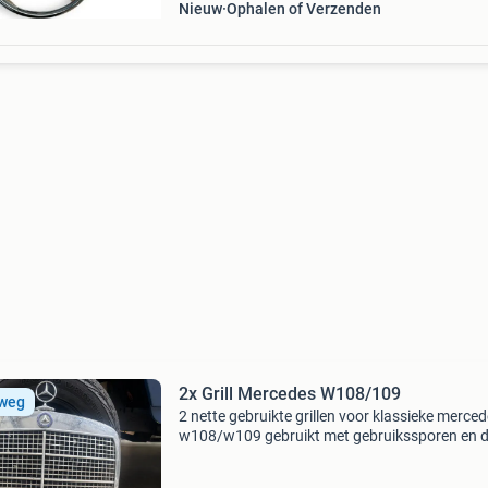
Nieuw
Ophalen of Verzenden
2x Grill Mercedes W108/109
 weg
2 nette gebruikte grillen voor klassieke merce
w108/w109 gebruikt met gebruikssporen en 
niet nieuw maar wel netjes en niet verrot. Met 
kost 250 euro zonder ster kost 200 euro