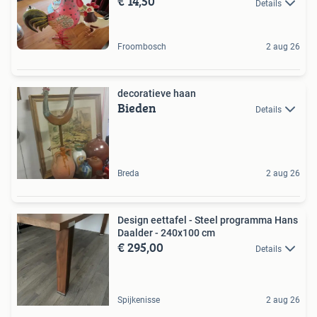
€ 14,50
Details
Froombosch
2 aug 26
decoratieve haan
Bieden
Details
Breda
2 aug 26
Design eettafel - Steel programma Hans
Daalder - 240x100 cm
€ 295,00
Details
Spijkenisse
2 aug 26