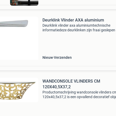
Deurklink Vlinder AXA aluminium
Deurklink vlinder axa aluminiumtechnische
informatiedeze deurklinken zijn fraai geslepen
minder krasgevoelig.de deurklinken zijn univer
te gebruiken op deuren met een dikte van 38 t
mmword
Nieuw
Verzenden
WANDCONSOLE VLINDERS CM
120X40,5X37,2
Productomschrijving wandconsole vlinders c
120x40,5x37,2 is een opvallend decoratief obj
waarmee je moeiteloos een stijlvol accent aan 
interieur toevoegt. Halfronde wandconsole in
verguld metaa