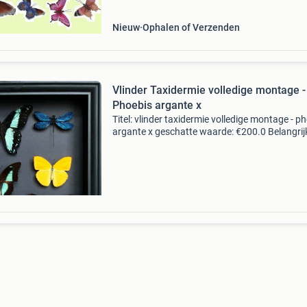
Nieuw
Ophalen of Verzenden
Vlinder Taxidermie volledige montage -
Phoebis argante x
Titel: vlinder taxidermie volledige montage - p
argante x geschatte waarde: €200.0 Belangrij
winnende biedingen zijn exclusief 9%
koperbescherming + €3 kavel beschrijving cad
colle