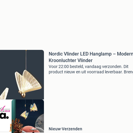
Nordic Vlinder LED Hanglamp – Moder
Kroonluchter Vlinder
Voor 22:00 besteld, vandaag verzonden. Dit
product nieuw en uit voorraad leverbaar. Bren
vleugje elegantie en verfijning in je interieur me
deze nordic vlinder led hanglamp. Het unieke
design in
ordeeld met 9+
Nieuw
Verzenden