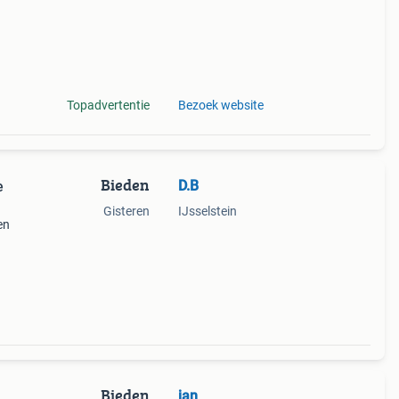
Topadvertentie
Bezoek website
Bieden
D.B
e
Gisteren
IJsselstein
en
en.
n
Bieden
jan