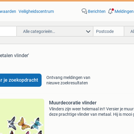
waarden
Veiligheidscentrum
Berichten
Meldingen
Alle categorieën…
A
etalen vlinder'
Ontvang meldingen van
r je zoekopdracht
nieuwe zoekresultaten
Muurdecoratie vlinder
Vlinders zijn weer helemaal in!! Versier je muu
deze prachtige vlinder van metaal. Hij is mooi 
en hij past in elke tuin. 8719987390104