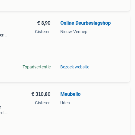
€ 8,90
Online Deurbeslagshop
Gisteren
Nieuw-Vennep
 en
seel
ot 40
Topadvertentie
Bezoek website
€ 310,80
Meubello
Gisteren
Uden
m
ect
je