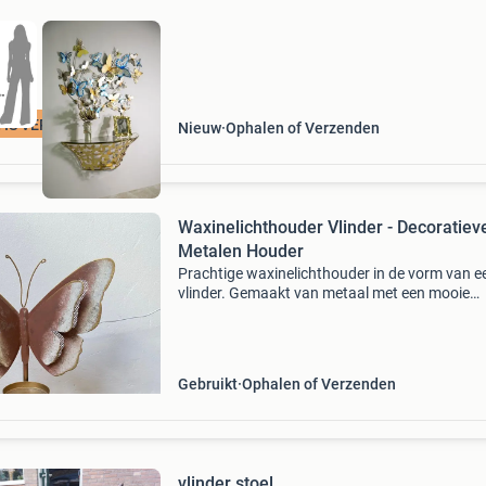
TIS VERZENDING
Nieuw
Ophalen of Verzenden
Waxinelichthouder Vlinder - Decoratiev
Metalen Houder
Prachtige waxinelichthouder in de vorm van e
vlinder. Gemaakt van metaal met een mooie
goudkleurige afwerking en bruin/witte accent
De vleugels hebben een gaasstructuur wat ee
speels effect geef
Gebruikt
Ophalen of Verzenden
vlinder stoel