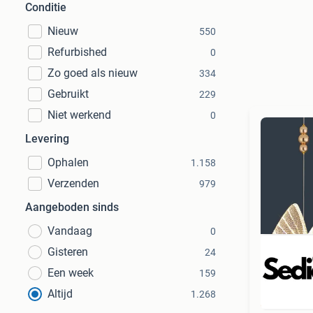
Conditie
Nieuw
550
Refurbished
0
Zo goed als nieuw
334
Gebruikt
229
Niet werkend
0
Levering
Ophalen
1.158
Verzenden
979
Aangeboden sinds
Vandaag
0
Gisteren
24
Een week
159
Altijd
1.268
Beo