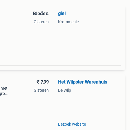
Bieden
giel
Gisteren
Krommenie
€ 7,99
Het Wilpster Warenhuis
r met
Gisteren
De Wilp
groot
Bezoek website