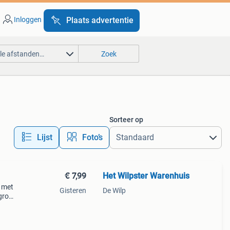
Inloggen
Plaats advertentie
lle afstanden…
Zoek
Sorteer op
Lijst
Foto’s
€ 7,99
Het Wilpster Warenhuis
r met
Gisteren
De Wilp
groot