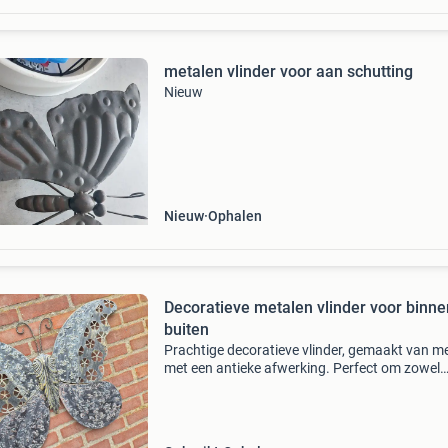
metalen vlinder voor aan schutting
Nieuw
Nieuw
Ophalen
Decoratieve metalen vlinder voor binne
buiten
Prachtige decoratieve vlinder, gemaakt van m
met een antieke afwerking. Perfect om zowel
binnen als buiten op te hangen en een vleugje
elegantie toe te voegen aan elke ruimte. De vli
heeft ge