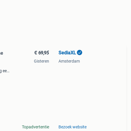
€ 69,95
SediaXL
ne
Gisteren
Amsterdam
g een
t
Topadvertentie
Bezoek website