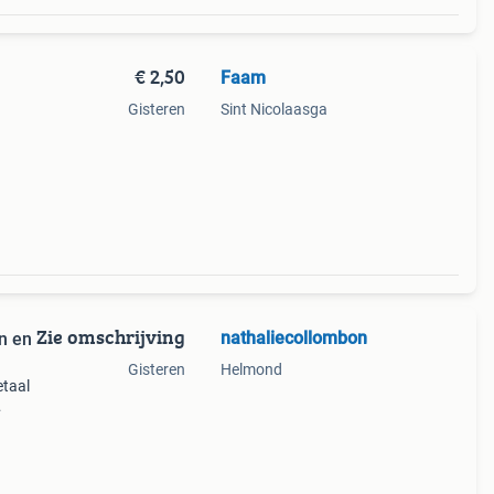
€ 2,50
Faam
Gisteren
Sint Nicolaasga
Zie omschrijving
nathaliecollombon
n en
Gisteren
Helmond
etaal
nder