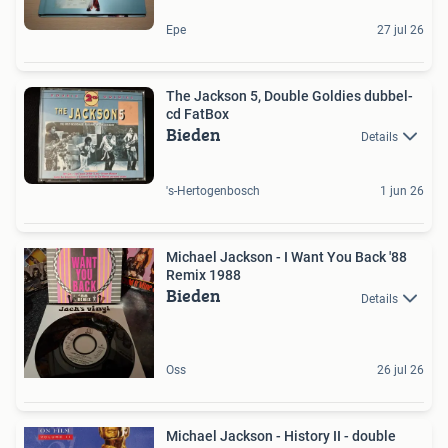
Epe
27 jul 26
The Jackson 5, Double Goldies dubbel-
cd FatBox
Bieden
Details
's-Hertogenbosch
1 jun 26
Michael Jackson - I Want You Back '88
Remix 1988
Bieden
Details
Oss
26 jul 26
Michael Jackson - History II - double