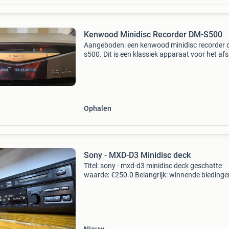
Kenwood Minidisc Recorder DM-S500
Aangeboden: een kenwood minidisc recorder 
s500. Dit is een klassiek apparaat voor het af
en opnemen van minidiscs. Ideaal voor
verzamelaars of liefhebbers van vintage
audioapparatuur. Het app
Ophalen
Sony - MXD-D3 Minidisc deck
Titel: sony - mxd-d3 minidisc deck geschatte
waarde: €250.0 Belangrijk: winnende biedingen
exclusief 9% koperbescherming + €3 kavel
beschrijving en veiling is een zeldzaamheid va
g