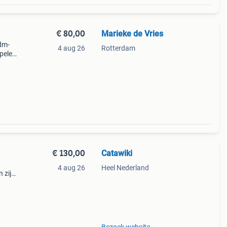
€ 80,00
Marieke de Vries
dm-
4 aug 26
Rotterdam
spelen
€ 130,00
Catawiki
4 aug 26
Heel Nederland
 zijn
n een