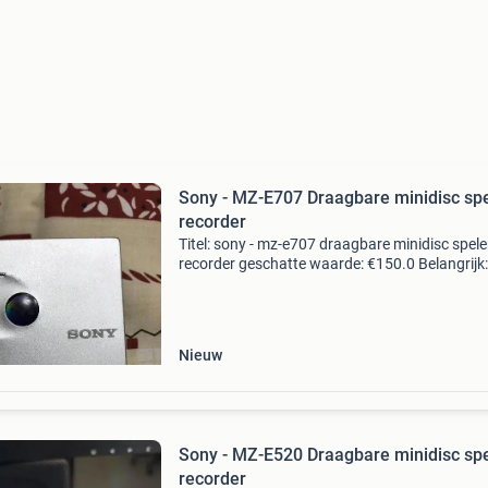
Sony - MZ-E707 Draagbare minidisc spe
recorder
Titel: sony - mz-e707 draagbare minidisc spele
recorder geschatte waarde: €150.0 Belangrijk:
winnende biedingen zijn exclusief 9%
koperbescherming + €3 kavel beschrijving son
e707 md wa
Nieuw
Sony - MZ-E520 Draagbare minidisc spe
recorder