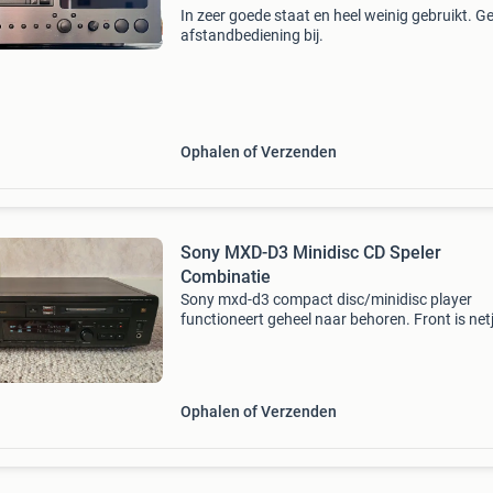
In zeer goede staat en heel weinig gebruikt. G
afstandbediening bij.
Ophalen of Verzenden
Sony MXD-D3 Minidisc CD Speler
Combinatie
Sony mxd-d3 compact disc/minidisc player
functioneert geheel naar behoren. Front is netj
bovenop/de kap bevat wat lichte gebruiksspo
Geen afstandsbediening specifications: type:
minidisc player
Ophalen of Verzenden