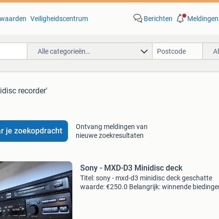
waarden
Veiligheidscentrum
Berichten
Meldingen
Alle categorieën…
A
idisc recorder'
Ontvang meldingen van
r je zoekopdracht
nieuwe zoekresultaten
Sony - MXD-D3 Minidisc deck
Titel: sony - mxd-d3 minidisc deck geschatte
waarde: €250.0 Belangrijk: winnende biedingen
exclusief 9% koperbescherming + €3 kavel
beschrijving en veiling is een zeldzaamheid va
g