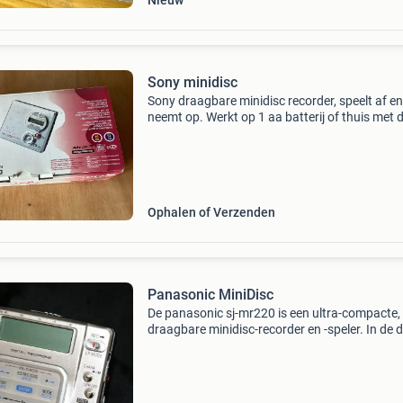
Nieuw
Sony minidisc
Sony draagbare minidisc recorder, speelt af en
neemt op. Werkt op 1 aa batterij of thuis met 
oplader. Heeft ook een kabel voor optisch op
Ophalen of Verzenden
Panasonic MiniDisc
De panasonic sj-mr220 is een ultra-compacte,
draagbare minidisc-recorder en -speler. In de 
zit het volgende; - een goed werkende minidisc.
Een adaper. - Een stereo oortelefoon. - Een an
au