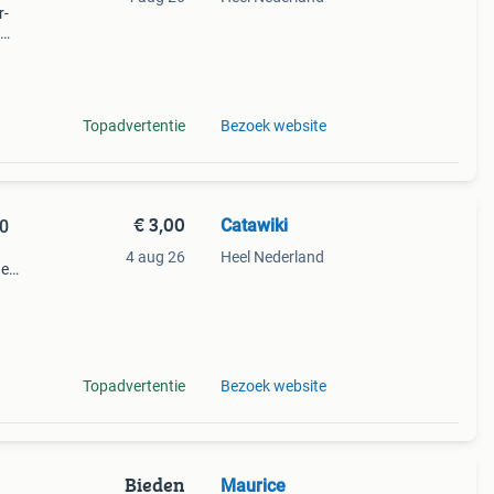
r-
y mz-
Topadvertentie
Bezoek website
€ 3,00
Catawiki
30
4 aug 26
Heel Nederland
de
 + €3
c
Topadvertentie
Bezoek website
Bieden
Maurice