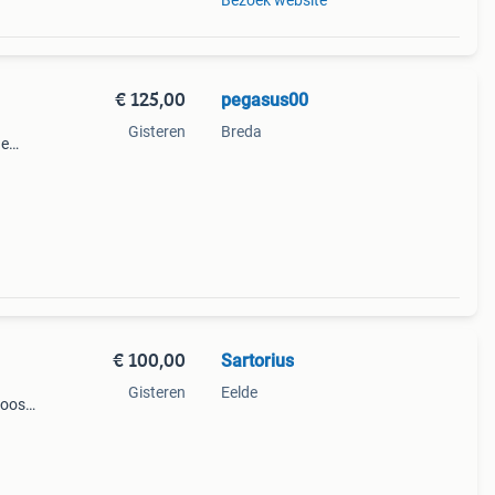
Bezoek website
€ 125,00
pegasus00
Gisteren
Breda
de
neme.
€ 100,00
Sartorius
Gisteren
Eelde
doos
 -
aloge