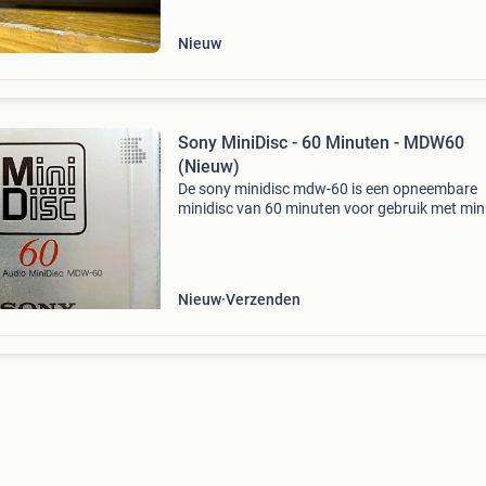
Nieuw
Sony MiniDisc - 60 Minuten - MDW60
(Nieuw)
De sony minidisc mdw-60 is een opneembare
minidisc van 60 minuten voor gebruik met min
recorders en minidisc decks die het standaard
formaat ondersteunen. Deze schijf is bedoeld 
het opnem
Nieuw
Verzenden