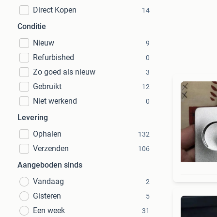
Direct Kopen
14
Conditie
Nieuw
9
Refurbished
0
Zo goed als nieuw
3
Gebruikt
12
Niet werkend
0
Levering
Ophalen
132
Verzenden
106
Aangeboden sinds
Vandaag
2
Gisteren
5
Een week
31