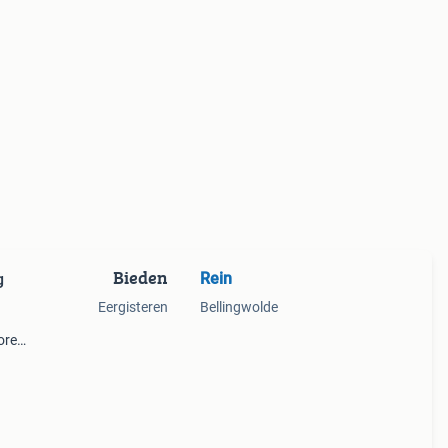
Bieden
Rein
g
Eergisteren
Bellingwolde
oren
 op