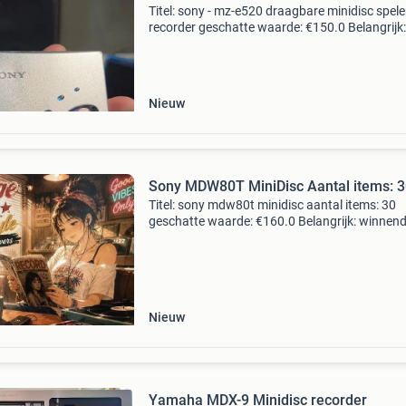
Titel: sony - mz-e520 draagbare minidisc spele
recorder geschatte waarde: €150.0 Belangrijk:
winnende biedingen zijn exclusief 9%
koperbescherming + €3 kavel beschrijving son
e520 md wa
Nieuw
Sony MDW80T MiniDisc Aantal items: 
Titel: sony mdw80t minidisc aantal items: 30
geschatte waarde: €160.0 Belangrijk: winnen
biedingen zijn exclusief 9% koperbescherming
kavel beschrijving product name sony minidis
mdw
Nieuw
Yamaha MDX-9 Minidisc recorder