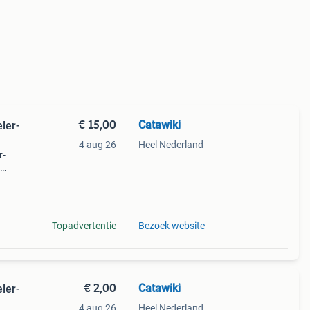
€ 15,00
Catawiki
ler-
4 aug 26
Heel Nederland
r-
y mz-
Topadvertentie
Bezoek website
€ 2,00
Catawiki
ler-
4 aug 26
Heel Nederland