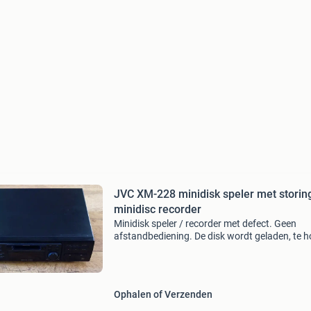
JVC XM-228 minidisk speler met storin
minidisc recorder
Minidisk speler / recorder met defect. Geen
afstandbediening. De disk wordt geladen, te h
is dat deze begint te draaien en stopt dan met
de display disc error.
Ophalen of Verzenden