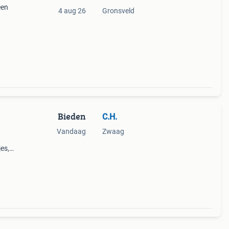
een
4 aug 26
Gronsveld
Bieden
C.H.
Vandaag
Zwaag
es,
ren.