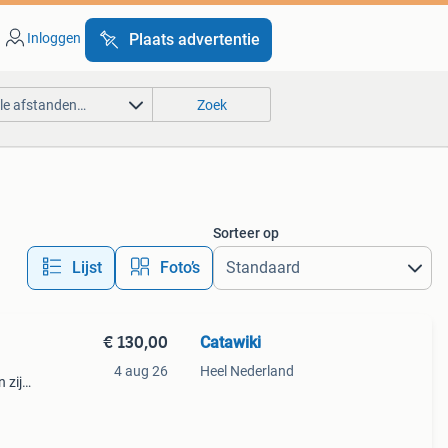
Inloggen
Plaats advertentie
lle afstanden…
Zoek
Sorteer op
Lijst
Foto’s
€ 130,00
Catawiki
4 aug 26
Heel Nederland
 zijn
n een