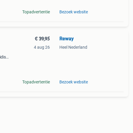
Topadvertentie
Bezoek website
€ 39,95
Reway
4 aug 26
Heel Nederland
idisc
 md-
voor
Topadvertentie
Bezoek website