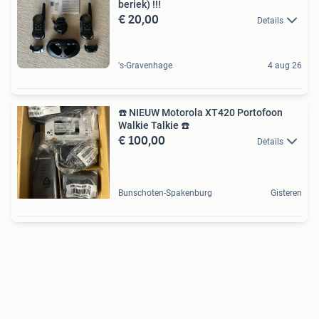
beriek) !!!
€ 20,00
Details
's-Gravenhage
4 aug 26
☎️ NIEUW Motorola XT420 Portofoon
Walkie Talkie ☎️
€ 100,00
Details
Bunschoten-Spakenburg
Gisteren