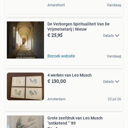
Amersfoort
Vandaag
De Verborgen Spiritualiteit Van De
Vrijmetselarij | Nieuw
€ 25,95
Details
Bezoek website
Vandaag
4 werken van Leo Musch
€ 130,00
Details
Amsterdam
23 jul 26
Grote zeefdruk van Leo Musch
“ontketend “ ‘89