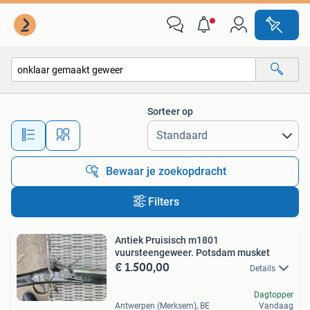
Alle categorieën…
Sorteer op
Alle afstanden…
Bewaar je zoekopdracht
Filters
Antiek Pruisisch m1801
vuursteengeweer. Potsdam musket
€ 1.500,00
Details
Dagtopper
Antwerpen (Merksem), BE
Vandaag