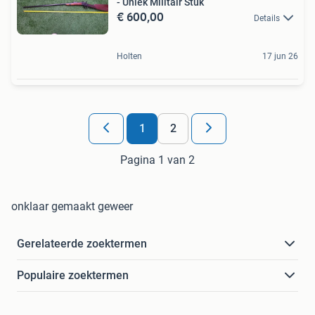
- Uniek Militair Stuk
€ 600,00
Details
Holten
17 jun 26
1
2
Pagina 1 van 2
onklaar gemaakt geweer
Gerelateerde zoektermen
Populaire zoektermen