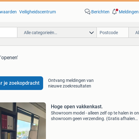
waarden
Veiligheidscentrum
Berichten
Meldingen
Alle categorieën…
A
 'openen'
Ontvang meldingen van
r je zoekopdracht
nieuwe zoekresultaten
Hoge open vakkenkast.
Showroom model - alleen zelf op te halen in o
showroom geen verzending. (Gratis afhalen
aanklikken bij bestelling) hoge open vakkenkas
Afm. 198X55x45 cm (hxbxd) in de uitvoering
bladkleur antraci