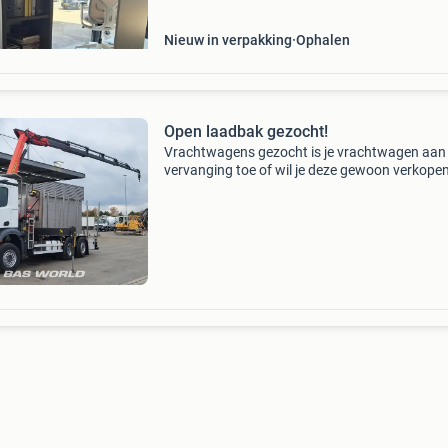
Nieuw in verpakking
Ophalen
Open laadbak gezocht!
Vrachtwagens gezocht is je vrachtwagen aan
vervanging toe of wil je deze gewoon verkopen
kopen vrachtwagens van alle merken in elke s
en maat, ook met een hogere kilometerstand o
hogere