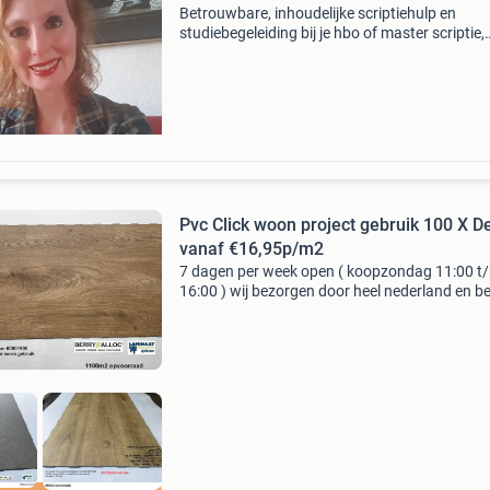
Betrouwbare, inhoudelijke scriptiehulp en
studiebegeleiding bij je hbo of master scriptie,
paper, onderzoeksvoorstel, portfolio of feedb
Neem gratis contact met me op via
www.coproductie.com of 06
Pvc Click woon project gebruik 100 X D
vanaf €16,95p/m2
7 dagen per week open ( koopzondag 11:00 t
16:00 ) wij bezorgen door heel nederland en be
zeer stil antistatisch anti bacterieel, reliëf voel
structuur voor project en huishoudelijk gebruik