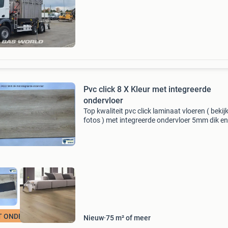
en maat, ook met een hogere kilometerstand o
hogere
Pvc click 8 X Kleur met integreerde
ondervloer
Top kwaliteit pvc click laminaat vloeren ( bekijk
fotos ) met integreerde ondervloer 5mm dik en
6mm dik nu heel scherpe tegen inkoop prijzen 
bezorgen door heel nederland en belgie 7 dag
T ONDERVLOER
Nieuw
75 m² of meer