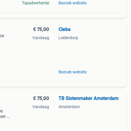
Topadvertentie
Bezoek website
€ 75,00
Cieba
nze
Vandaag
Leiderdorp
t.
Bezoek website
€ 75,00
TB Slotenmaker Amsterdam
Vandaag
Amsterdam
06
pen -
bij
slot