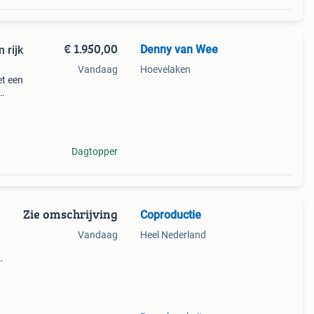
€ 1.950,00
Denny van Wee
Vandaag
Hoevelaken
et een
 ruim
Dagtopper
Zie omschrijving
Coproductie
Vandaag
Heel Nederland
ack?