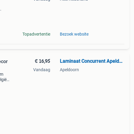
ack?
Topadvertentie
Bezoek website
€ 16,95
Laminaat Concurrent Apeldoorn
ecor
Vandaag
Apeldoorn
/m
lgië
bare
,