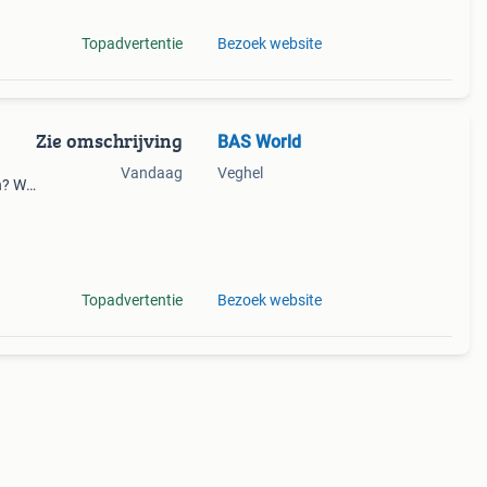
Topadvertentie
Bezoek website
Zie omschrijving
BAS World
Vandaag
Veghel
? Wij
oort
f een
Topadvertentie
Bezoek website