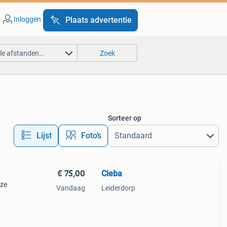
Inloggen
Plaats advertentie
lle afstanden…
Zoek
Sorteer op
Lijst
Foto’s
€ 75,00
Cieba
nze
Vandaag
Leiderdorp
t.