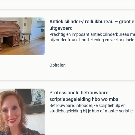
Antiek cilinder-/ rolluikbureau – groot en rijk
uitgevoerd
Prachtig en imposant antiek cilinderbureau m
bijzonder fraaie houttekening en veel originele
details. Het bureau beschikt over een grote
gebogen cilinderklep. Na het openen komt een
interie
Ophalen
Professionele betrouwbare
scriptiebegeleiding hbo wo mba
Betrouwbare, inhoudelijke scriptiehulp en
studiebegeleiding bij je hbo of master scriptie,
paper, onderzoeksvoorstel, portfolio of feedb
Neem gratis contact met me op via
www.coproductie.com of 06