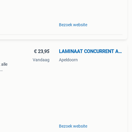
f een
Bezoek website
€ 23,95
LAMINAAT CONCURRENT APELDOORN
Vandaag
Apeldoorn
 alle
wij
en per
Bezoek website