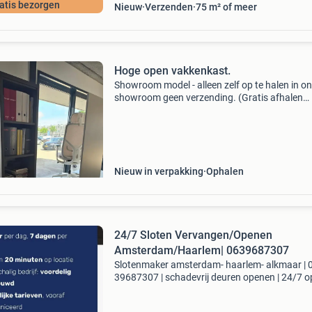
atis bezorgen
Nieuw
Verzenden
75 m² of meer
Hoge open vakkenkast.
Showroom model - alleen zelf op te halen in o
showroom geen verzending. (Gratis afhalen
aanklikken bij bestelling) hoge open vakkenkas
Afm. 198X55x45 cm (hxbxd) in de uitvoering
bladkleur antraci
Nieuw in verpakking
Ophalen
24/7 Sloten Vervangen/Openen
Amsterdam/Haarlem| 0639687307
Slotenmaker amsterdam- haarlem- alkmaar | 
39687307 | schadevrij deuren openen | 24/7 o
prijs vooraf. Betalen met pin bel: 06 39687307 
spoed binnen 30 minuten aanwezig. Diensten: 