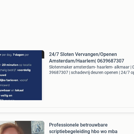
24/7 Sloten Vervangen/Openen
Amsterdam/Haarlem| 0639687307
Slotenmaker amsterdam- haarlem- alkmaar | 
39687307 | schadevrij deuren openen | 24/7 o
prijs vooraf. Betalen met pin bel: 06 39687307 
spoed binnen 30 minuten aanwezig. Diensten: 
kapot
Professionele betrouwbare
scriptiebegeleiding hbo wo mba