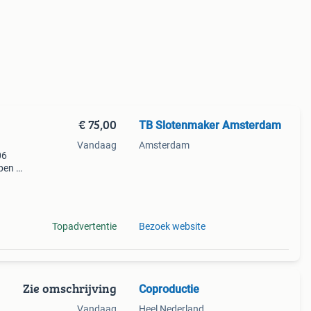
€ 75,00
TB Slotenmaker Amsterdam
Vandaag
Amsterdam
06
pen -
bij
slot
Topadvertentie
Bezoek website
Zie omschrijving
Coproductie
Vandaag
Heel Nederland