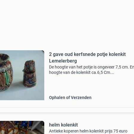
2 gave oud kerfsnede potje kolenkit
Lemelerberg
De hoogte van het potje is ongeveer 7,5 cm. E
hoogte van de kolenkit ca.6,5 Cm.
Ev.verzendkosten en het risico zijn voor de
koper,halen kan meestal van maandag tot en
zaterdag. Bespaar verzend
Ophalen of Verzenden
helm kolenkit
Antieke koperen helm kolenkit prijs 75 euro