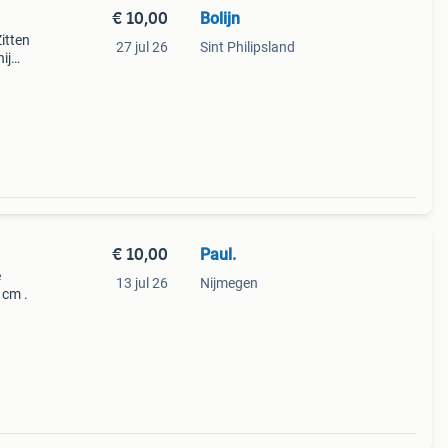
€ 10,00
Bolijn
itten
27 jul 26
Sint Philipsland
ij
 komt.
€ 10,00
Paul.
e
13 jul 26
Nijmegen
 cm .