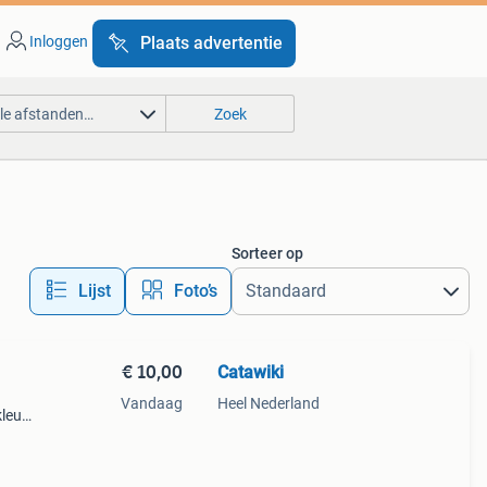
Inloggen
Plaats advertentie
lle afstanden…
Zoek
Sorteer op
Lijst
Foto’s
€ 10,00
Catawiki
Vandaag
Heel Nederland
kleur