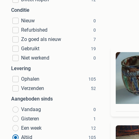
Conditie
Nieuw
0
Refurbished
0
Zo goed als nieuw
7
Gebruikt
19
Niet werkend
0
Levering
Ophalen
105
Verzenden
52
Aangeboden sinds
Vandaag
0
Gisteren
1
Een week
12
Altijd
105