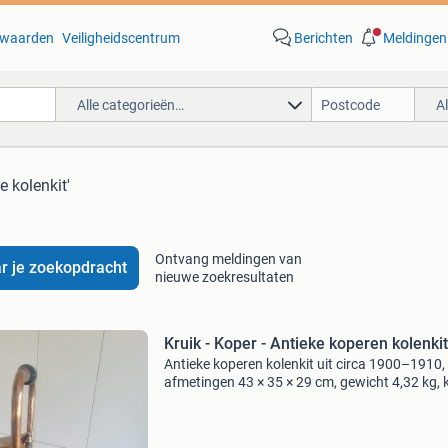
waarden
Veiligheidscentrum
Berichten
Meldingen
Alle categorieën…
A
e kolenkit'
Ontvang meldingen van
r je zoekopdracht
nieuwe zoekresultaten
Kruik - Koper - Antieke koperen kolenkit
Antieke koperen kolenkit uit circa 1900–1910,
afmetingen 43 × 35 × 29 cm, gewicht 4,32 kg, 
brons, in goede staat met geringe
ouderdomssporen. Titel: kruik - koper - antieke
koperen kolenkit gesc