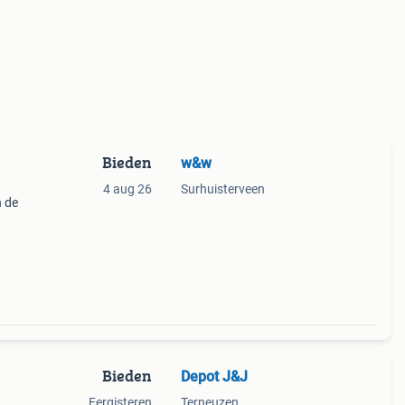
Bieden
w&w
4 aug 26
Surhuisterveen
n de
 met
Bieden
Depot J&J
Eergisteren
Terneuzen