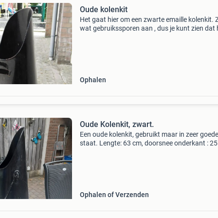
Oude kolenkit
Het gaat hier om een zwarte emaille kolenkit. Z
wat gebruikssporen aan , dus je kunt zien dat h
vroeger gebruikt is en niet nieuw uit de winkel
De kolenkit is 50 cm. Hoog.
Ophalen
Oude Kolenkit, zwart.
Een oude kolenkit, gebruikt maar in zeer goed
staat. Lengte: 63 cm, doorsnee onderkant : 25
Ophalen of Verzenden