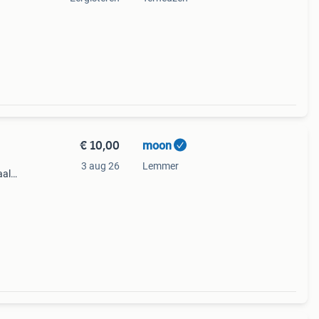
€ 10,00
moon
3 aug 26
Lemmer
aal