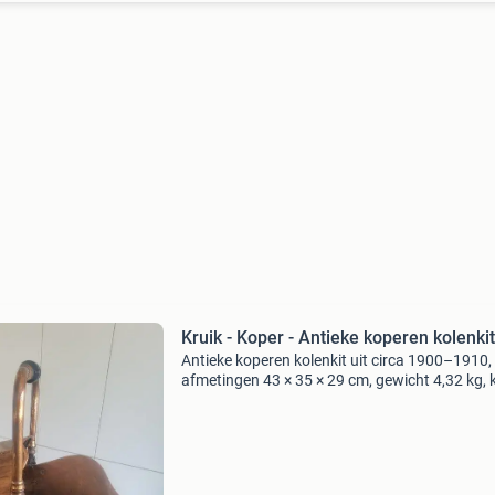
Kruik - Koper - Antieke koperen kolenkit
Antieke koperen kolenkit uit circa 1900–1910,
afmetingen 43 × 35 × 29 cm, gewicht 4,32 kg, 
brons, in goede staat met geringe
ouderdomssporen. Titel: kruik - koper - antieke
koperen kolenkit gesc