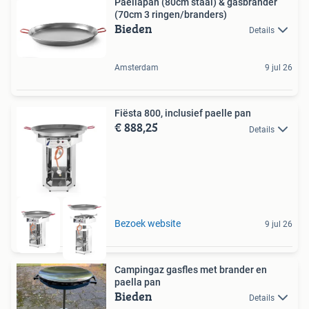
Paellapan (80cm staal) & gasbrander
(70cm 3 ringen/branders)
Bieden
Details
Amsterdam
9 jul 26
Fiësta 800, inclusief paelle pan
€ 888,25
Details
Bezoek website
9 jul 26
Campingaz gasfles met brander en
paella pan
Bieden
Details