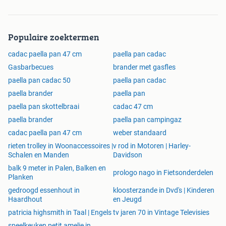
Maandag tot en met vrijdag van 09.00 tot 17.00 uur.
Buiten onze openingstijden kun je ook altijd een e-mail of
Populaire zoektermen
Whatsapp bericht sturen.
cadac paella pan 47 cm
paella pan cadac
Gasbarbecues
brander met gasfles
paella pan cadac 50
paella pan cadac
paella brander
paella pan
paella pan skottelbraai
cadac 47 cm
paella brander
paella pan campingaz
cadac paella pan 47 cm
weber standaard
rieten trolley in Woonaccessoires |
v rod in Motoren | Harley-
Schalen en Manden
Davidson
balk 9 meter in Palen, Balken en
prologo nago in Fietsonderdelen
Planken
gedroogd essenhout in
kloosterzande in Dvd's | Kinderen
Haardhout
en Jeugd
patricia highsmith in Taal | Engels
tv jaren 70 in Vintage Televisies
speelkeuken petit amelie in