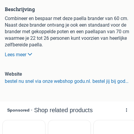
Beschrijving
Combineer en bespaar met deze paella brander van 60 cm.
Naast deze brander ontvang je ook een standaard voor de
brander met gekoppelde poten en een paellapan van 70 cm
waarmee je 22 tot 26 personen kunt voorzien van heerlijke
zelfbereide paella.
Lees meer
Brander
: Paella wordt over het algemeen op een
gasbrander bereid, omdat de gaspitten op een gasFornouis
vaak niet groot geNeg zijn om de hele onderkant van de
Website
pan geleidelijk te verwarmen.
bestel nu snel via onze webshop godu.nl. bestel jij bij godu via marktplaats? dan bieden wij jou 2% korting op de verkoopprijs met de kortingscode marktplaats2
Combineer en bespaar
: Deze brander is geschikt voor een
paella pan van 50 - 90 cm. Bij deze complete zit standaard
een paellapan van 70 cm. Daarnaast ontvang je ook een
standaard voor de brander met 3 gekoppelde poten. Deze
standaard heeft een hoogte van 70 cm.
Materiaal
: Deze standaard met drie losse poten is gemaakt