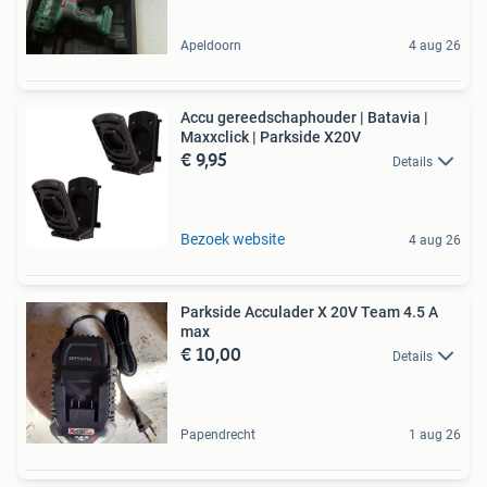
Apeldoorn
4 aug 26
Accu gereedschaphouder | Batavia |
Maxxclick | Parkside X20V
€ 9,95
Details
Bezoek website
4 aug 26
Parkside Acculader X 20V Team 4.5 A
max
€ 10,00
Details
Papendrecht
1 aug 26