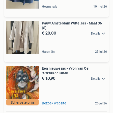
Heemstede
10 mei 26
Pauw Amsterdam Witte Jas - Maat 36
(S)
€ 20,00
Details
Haren Gn
25 jul 26
Een nieuwe jas - Yvon van Oel
9789047714835
€ 10,90
Details
Scherpste prijs
Bezoek website
25 jul 26