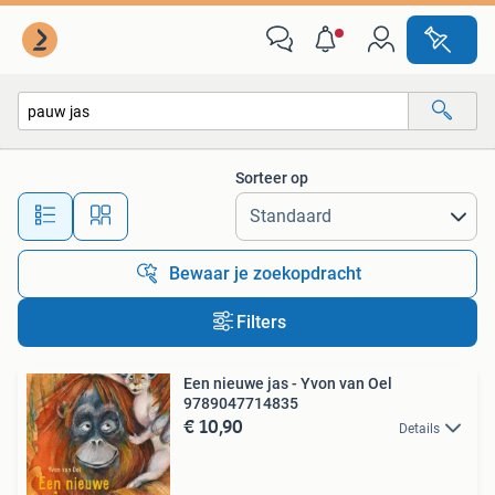
Alle categorieën…
Sorteer op
Alle afstanden…
Bewaar je zoekopdracht
Filters
Een nieuwe jas - Yvon van Oel
9789047714835
€ 10,90
Details