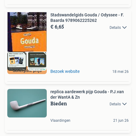
Stadswandelgids Gouda / Odyssee - F.
Baarda 9789062225262
€ 6,65
Details
Scherpste prijs
Bezoek website
18 mei 26
replica aardewerk pijp Gouda - P.J.van
der WantA & Zn
Bieden
Details
Vlaardingen
21 jun 26