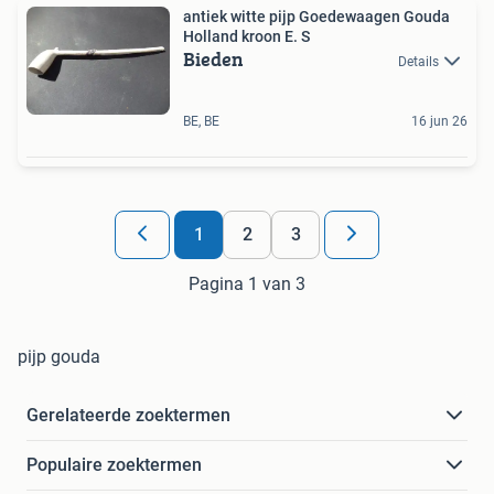
antiek witte pijp Goedewaagen Gouda
Holland kroon E. S
Bieden
Details
BE, BE
16 jun 26
1
2
3
Pagina 1 van 3
pijp gouda
Gerelateerde zoektermen
Populaire zoektermen