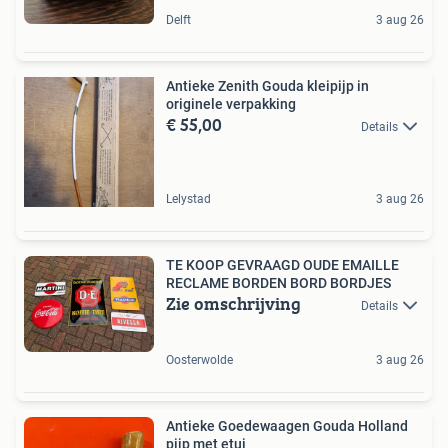
Delft
3 aug 26
Antieke Zenith Gouda kleipijp in
originele verpakking
€ 55,00
Details
Lelystad
3 aug 26
TE KOOP GEVRAAGD OUDE EMAILLE
RECLAME BORDEN BORD BORDJES
Zie omschrijving
Details
Oosterwolde
3 aug 26
Antieke Goedewaagen Gouda Holland
pijp met etui