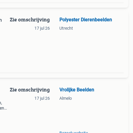
Zie omschrijving
Polyester Dierenbeelden
n
17 jul 26
Utrecht
 of
:vroli
Zie omschrijving
Vrolijke Beelden
n
17 jul 26
Almelo
n,
een
ect
de d