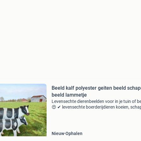
Beeld kalf polyester geiten beeld scha
beeld lammetje
Levensechte dierenbeelden voor in je tuin of be
😍 ✔ levensechte boerderijdieren koeien, scha
varkens en meer voor een gezellige sfeer. ✔ Wi
dieren: gorilla’s, olifanten en andere eyecatch
Nieuw
Ophalen