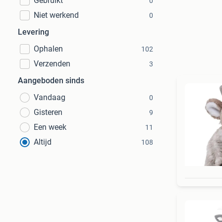
Gebruikt
0
Niet werkend
0
Levering
Ophalen
102
Verzenden
3
Aangeboden sinds
Vandaag
0
Gisteren
9
Een week
11
Altijd
108