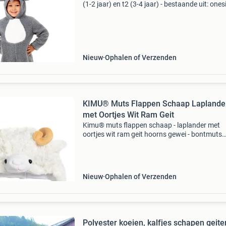
(1-2 jaar) en t2 (3-4 jaar) - bestaande uit: onesi
materiaal: polyester leeftijdlengte1-2 jaar (t1)
89cm3-4 jaar (t2)100-113 cm * nr.1 In verkl
Nieuw
Ophalen of Verzenden
KIMU® Muts Flappen Schaap Laplande
met Oortjes Wit Ram Geit
Kimu® muts flappen schaap - laplander met
oortjes wit ram geit hoorns gewei - bontmuts
kinderen of volwassenen met klein hoofd - fl
schaapje lam lammetje festival - koop je bij
feestinjebeest.nl
Nieuw
Ophalen of Verzenden
Polyester koeien, kalfjes schapen geite