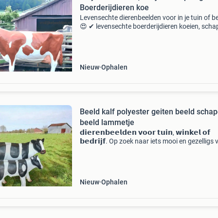
Boerderijdieren koe
Levensechte dierenbeelden voor in je tuin of be
😍 ✔ levensechte boerderijdieren koeien, scha
varkens en meer voor een gezellige sfeer. ✔ Wi
dieren: gorilla’s, olifanten en andere eyecatch
Nieuw
Ophalen
Beeld kalf polyester geiten beeld scha
beeld lammetje
𝗱𝗶𝗲𝗿𝗲𝗻𝗯𝗲𝗲𝗹𝗱𝗲𝗻 𝘃𝗼𝗼𝗿 𝘁𝘂𝗶𝗻, 𝘄𝗶𝗻𝗸𝗲𝗹 𝗼𝗳
𝗯𝗲𝗱𝗿𝗶𝗷𝗳. Op zoek naar iets mooi en gezelligs
je tuin, interieur of winkelruimte? 😍 Bestel ze b
vrolijke beelden almelo ✔
Nieuw
Ophalen