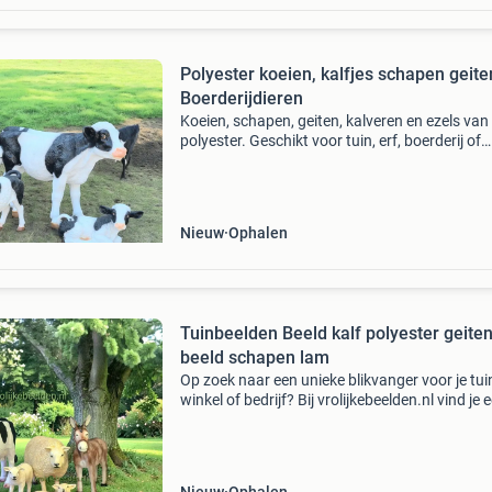
Polyester koeien, kalfjes schapen geite
Boerderijdieren
Koeien, schapen, geiten, kalveren en ezels van
polyester. Geschikt voor tuin, erf, boerderij of
winkel. Ook leverbaar in iedere gewenste kleur
met bedrijfslogo. Bekijk alle modellen op: https
Nieuw
Ophalen
Tuinbeelden Beeld kalf polyester geite
beeld schapen lam
Op zoek naar een unieke blikvanger voor je tui
winkel of bedrijf? Bij vrolijkebeelden.nl vind je 
groot assortiment levensgrote beelden die dir
opvallen. Van dierenbeelden tot indrukwekken