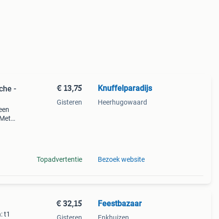
€ 13,75
Knuffelparadijs
che -
Gisteren
Heerhugowaard
 een
 Met
 is
Topadvertentie
Bezoek website
€ 32,15
Feestbazaar
: t1
Gisteren
Enkhuizen