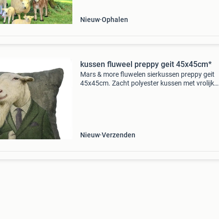
Nieuw
Ophalen
kussen fluweel preppy geit 45x45cm*
Mars & more fluwelen sierkussen preppy geit
45x45cm. Zacht polyester kussen met vrolijk
preppy geitenmotief. Perfect voor bank of
slaapkamer. Wasbaar op 30 graden.
================================
Nieuw
Verzenden