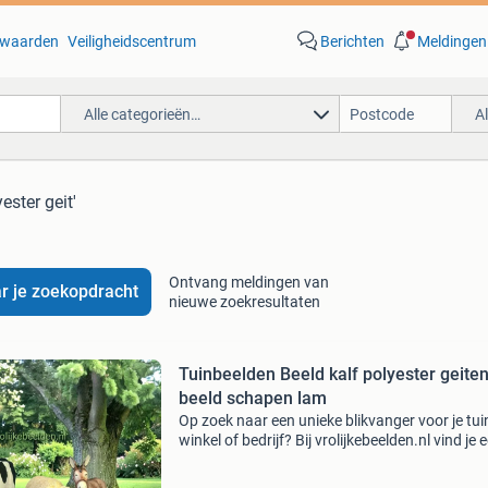
waarden
Veiligheidscentrum
Berichten
Meldingen
Alle categorieën…
A
ester geit'
Ontvang meldingen van
r je zoekopdracht
nieuwe zoekresultaten
Tuinbeelden Beeld kalf polyester geite
beeld schapen lam
Op zoek naar een unieke blikvanger voor je tui
winkel of bedrijf? Bij vrolijkebeelden.nl vind je 
groot assortiment levensgrote beelden die dir
opvallen. Van dierenbeelden tot indrukwekken