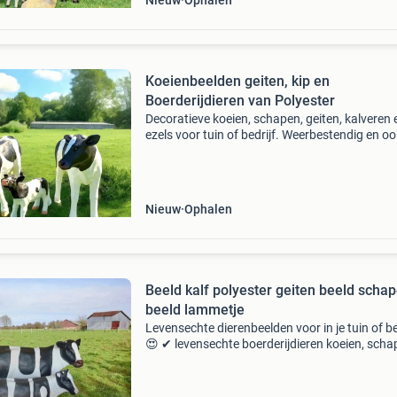
Nieuw
Ophalen
Koeienbeelden geiten, kip en
Boerderijdieren van Polyester
Decoratieve koeien, schapen, geiten, kalveren 
ezels voor tuin of bedrijf. Weerbestendig en oo
leverbaar in eigen kleuren of met tekst en logo
Bekijk alle modellen op: https:vrolijkebeelden.nl
Nieuw
Ophalen
Beeld kalf polyester geiten beeld scha
beeld lammetje
Levensechte dierenbeelden voor in je tuin of be
😍 ✔ levensechte boerderijdieren koeien, scha
varkens en meer voor een gezellige sfeer. ✔ Wi
dieren: gorilla’s, olifanten en andere eyecatch