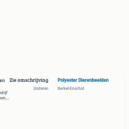
Zie omschrijving
Polyester Dierenbeelden
pen
Gisteren
Berkel-Enschot
drijf
pen,
lde