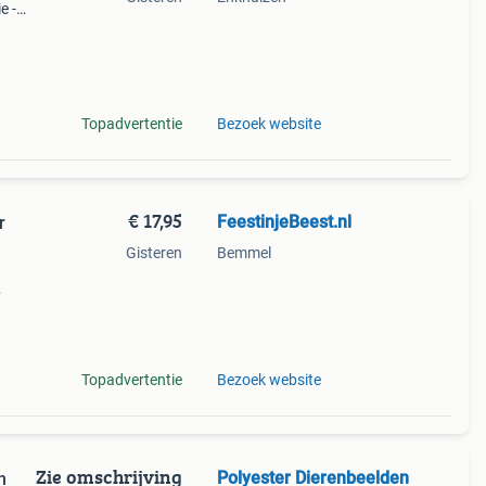
e -
85-
Topadvertentie
Bezoek website
€ 17,95
FeestinjeBeest.nl
r
Gisteren
Bemmel
apmuts
Topadvertentie
Bezoek website
Zie omschrijving
Polyester Dierenbeelden
n