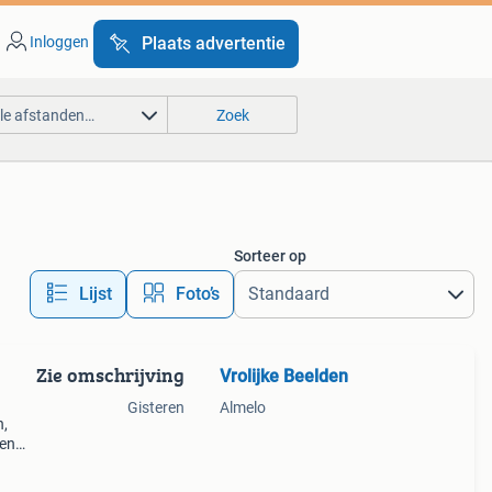
Inloggen
Plaats advertentie
lle afstanden…
Zoek
Sorteer op
Lijst
Foto’s
Zie omschrijving
Vrolijke Beelden
n
Gisteren
Almelo
n,
een
ect
de d