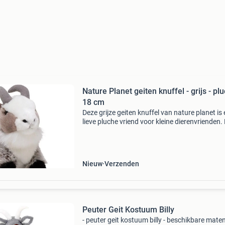
Nature Planet geiten knuffel - grijs - plu
18 cm
Deze grijze geiten knuffel van nature planet is
lieve pluche vriend voor kleine dierenvrienden.
zijn zachte uitstraling en vriendelijke kraalogen
dit knuffelgeitje heerlijk om mee te spelen
Nieuw
Verzenden
Peuter Geit Kostuum Billy
- peuter geit kostuum billy - beschikbare maten