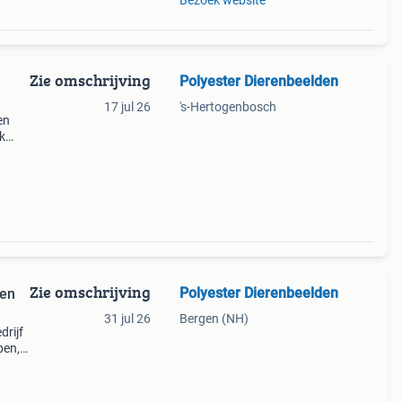
Bezoek website
Zie omschrijving
Polyester Dierenbeelden
17 jul 26
's-Hertogenbosch
en
k
.
⁠ oo
Zie omschrijving
Polyester Dierenbeelden
pen
31 jul 26
Bergen (NH)
drijf
pen,
lde