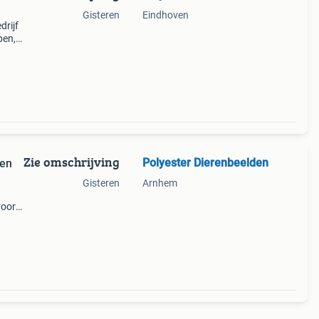
Gisteren
Eindhoven
drijf
pen,
lde
Zie omschrijving
Polyester Dierenbeelden
pen
Gisteren
Arnhem
 voor
ij