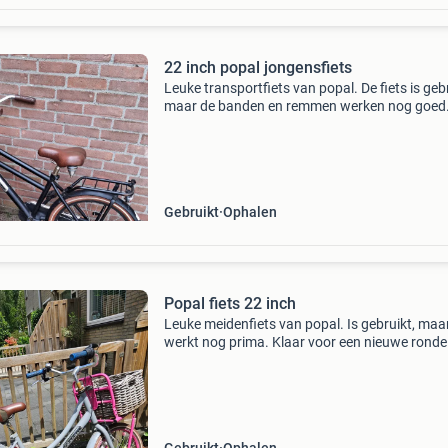
22 inch popal jongensfiets
Leuke transportfiets van popal. De fiets is geb
maar de banden en remmen werken nog goed
achterband loopt aan dus daar moet even na
gekeken worden. Kleine beschadiging aan het
zadel.
Gebruikt
Ophalen
Popal fiets 22 inch
Leuke meidenfiets van popal. Is gebruikt, maa
werkt nog prima. Klaar voor een nieuwe ronde 
inch, frame maat 36 - heeft gebruikssporen zi
foto. - Slot met 1 sleutel - mandje - bij het zadel