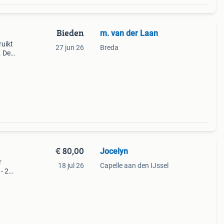
Bieden
m. van der Laan
ruikt
27 jun 26
Breda
. De
ar
€ 80,00
Jocelyn
r
18 jul 26
Capelle aan den IJssel
- 22
e
 is e