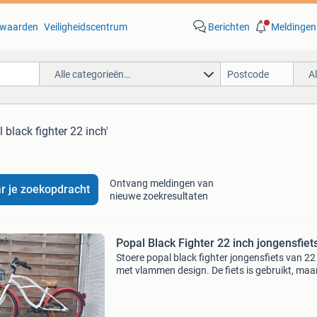
waarden
Veiligheidscentrum
Berichten
Meldingen
Alle categorieën…
A
 black fighter 22 inch'
Ontvang meldingen van
r je zoekopdracht
nieuwe zoekresultaten
Popal Black Fighter 22 inch jongensfiet
Stoere popal black fighter jongensfiets van 22
met vlammen design. De fiets is gebruikt, maar
goede staat en klaar voor een volgende ronde.
mandje en drager kunnen ook verwijderd word