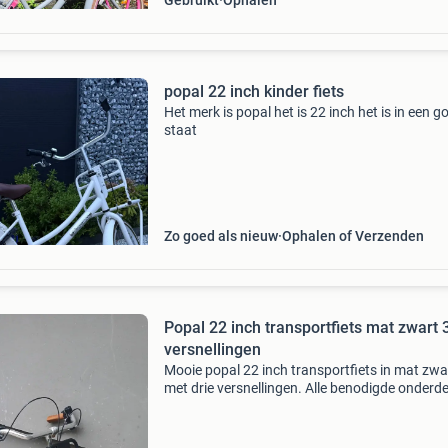
Gebruikt
Ophalen
popal 22 inch kinder fiets
Het merk is popal het is 22 inch het is in een g
staat
Zo goed als nieuw
Ophalen of Verzenden
Popal 22 inch transportfiets mat zwart 
versnellingen
Mooie popal 22 inch transportfiets in mat zwa
met drie versnellingen. Alle benodigde onderd
zijn vervangen en de fiets is volledig afgesteld,
voor gebruik. Merk: popal versnellingen 3 wiel