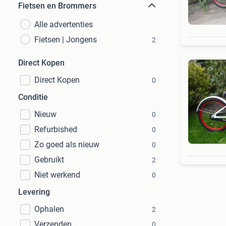
Fietsen en Brommers
Alle advertenties
Fietsen | Jongens
2
Direct Kopen
Direct Kopen
0
Conditie
Nieuw
0
Refurbished
0
Zo goed als nieuw
0
Gebruikt
2
Niet werkend
0
Levering
Ophalen
2
Verzenden
0