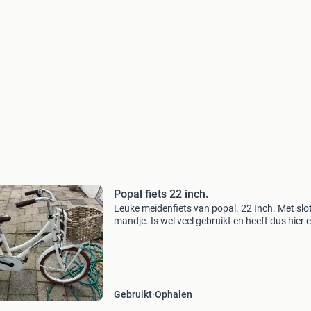
Popal fiets 22 inch.
Leuke meidenfiets van popal. 22 Inch. Met slo
mandje. Is wel veel gebruikt en heeft dus hier 
daar ook wel wat gebruikerssporen zoals op d
foto’s te zien is maar fietst nog prima! Op te ha
Gebruikt
Ophalen