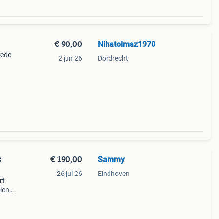
€ 90,00
Nihatolmaz1970
oede
2 jun 26
Dordrecht
€ 190,00
Sammy
3
26 jul 26
Eindhoven
rt
elen
 klaar