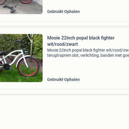
Gebruikt
Ophalen
Mooie 22inch popal black fighter
wit/rood/zwart
Mooie 22inch popal black fighter wit/rood/zw
terugtraprem slot, verlichting, banden met go
profiel etc. Ok hoogte vanaf de grond tot
bovenkant zadel ca 64cm vrpr.160 Euro inruil
bespreekbaar
Gebruikt
Ophalen