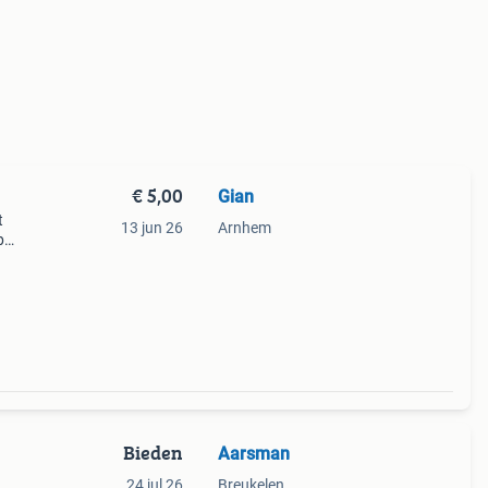
€ 5,00
Gian
t
13 jun 26
Arnhem
p
Bieden
Aarsman
24 jul 26
Breukelen