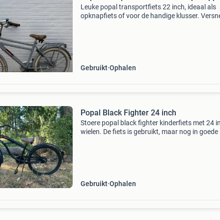
Leuke popal transportfiets 22 inch, ideaal als
opknapfiets of voor de handige klusser. Versne
is kapot. 1 Nieuwe buitenband gemonteerd. E
nieuwe buitenband wordt meegeleverd. Stevi
voordrag
Gebruikt
Ophalen
Popal Black Fighter 24 inch
Stoere popal black fighter kinderfiets met 24 i
wielen. De fiets is gebruikt, maar nog in goede
en klaar voor een volgende ronde. Ideaal voor
avontuurlijke kinderen! Specificaties wielmaat:
Gebruikt
Ophalen