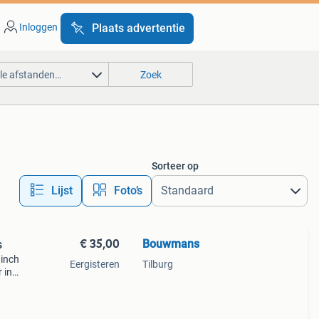
Inloggen
Plaats advertentie
lle afstanden…
Zoek
Sorteer op
Lijst
Foto’s
€ 35,00
Bouwmans
s
 inch
Eergisteren
Tilburg
 in
 Het
en. D