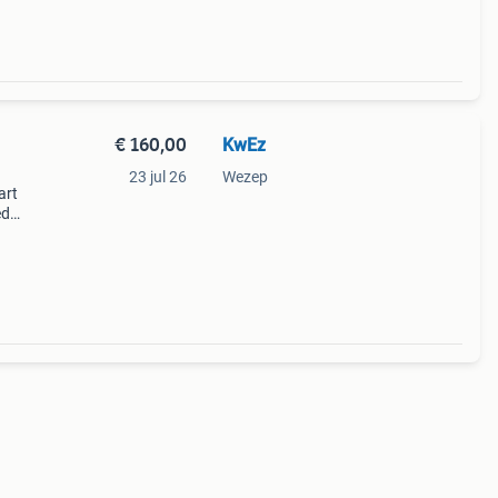
€ 160,00
KwEz
23 jul 26
Wezep
art
ed