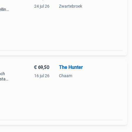
24 jul 26
Zwartebroek
lling
xtra
ge
€ 69,50
The Hunter
nch
16 jul 26
Chaam
 staat
 2