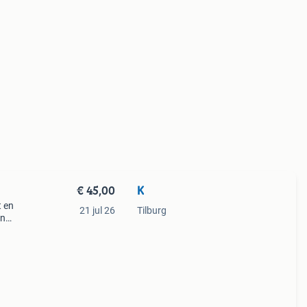
€ 45,00
K
t en
21 jul 26
Tilburg
en
e
len i