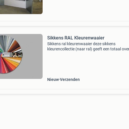
Sikkens RAL Kleurenwaaier
Sikkens ral kleurenwaaier deze sikkens
kleurencollectie (naar ral) geeft een totaal ove
van alle populaire ral-kleuren die in de redox-,
wapex-, rubbol- en alpha producten leverbaar z
Tevens
Nieuw
Verzenden