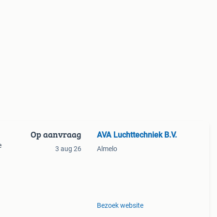
Op aanvraag
AVA Luchttechniek B.V.
e
3 aug 26
Almelo
h
nen
Bezoek website