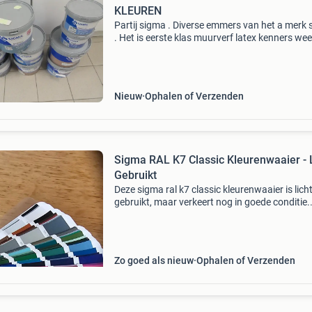
KLEUREN
Partij sigma . Diverse emmers van het a merk
. Het is eerste klas muurverf latex kenners wee
wel . . Heb de volgende kleuren emmers staan .
volgende emmers zijn 10ltr . . Sigmatex supe
Nieuw
Ophalen of Verzenden
Sigma RAL K7 Classic Kleurenwaaier - 
Gebruikt
Deze sigma ral k7 classic kleurenwaaier is lich
gebruikt, maar verkeert nog in goede conditie.
Ideaal voor professionals en doe-het-zelvers d
nauwkeurige kleurreferenties nodig hebben v
verfproj
Zo goed als nieuw
Ophalen of Verzenden