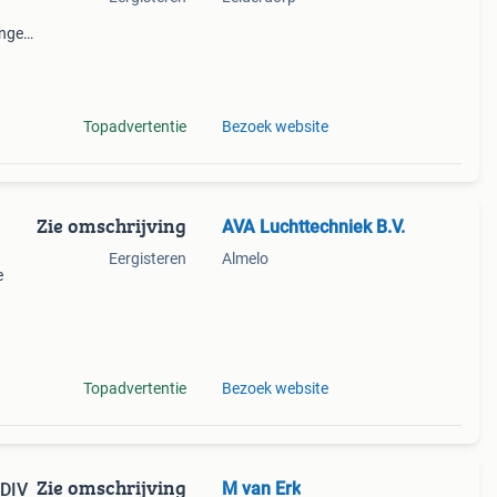
ingen
nde
Topadvertentie
Bezoek website
Zie omschrijving
AVA Luchttechniek B.V.
Eergisteren
Almelo
e
h
nen
Topadvertentie
Bezoek website
Zie omschrijving
M van Erk
DIV