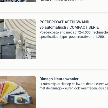
Nieuw
Ophalen of Verzenden
POEDERCOAT AFZUIGWAND
volautomatisch / COMPACT SERIE
Poedercoatwand met apf/2-4.000: Technisch
specificaties : type : poedercoatwand 1.200
Voorzien van een apf/2-4.000 Volautomatisc
patronenfilter met reiniging van de filterpatro
d.m.v. Elektronisc
Dimago kleurenwaaier
Ik ruim mijn atelier op en kwam deze kleurenw
met de dimago-kleuren ook weer tegen, dus g
ral-waaier doe een leuk bod en kom ophalen in
dorp dat hoort bij de gemeente oss. Opsturen
ook