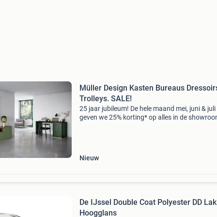
Müller Design Kasten Bureaus Dressoir
Trolleys. SALE!
25 jaar jubileum! De hele maand mei, juni & juli
geven we 25% korting* op alles in de showroo
Tweedehands & nieuwe showmodellen. We h
véél louis poulsen lampen! *Korting geldt niet 
Nieuw
De IJssel Double Coat Polyester DD Lak
Hoogglans