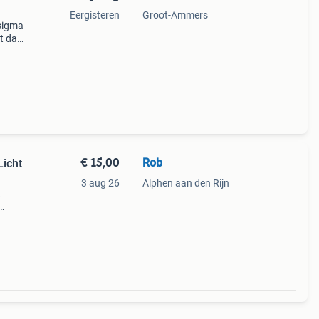
Eergisteren
Groot-Ammers
 sigma
t dat
 . De
€ 15,00
Rob
Licht
3 aug 26
Alphen aan den Rijn
t
ie
oor