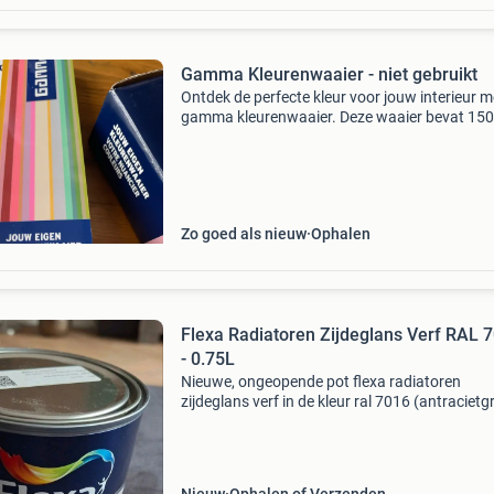
Gamma Kleurenwaaier - niet gebruikt
Ontdek de perfecte kleur voor jouw interieur m
gamma kleurenwaaier. Deze waaier bevat 15
verschillende kleuren, handig ingedeeld per
kleurfamilie. Je vindt er de meest gekozen tint
zoals wit,
Zo goed als nieuw
Ophalen
Flexa Radiatoren Zijdeglans Verf RAL 
- 0.75L
Nieuwe, ongeopende pot flexa radiatoren
zijdeglans verf in de kleur ral 7016 (antracietgr
De verf is gemengd op 31-10-2025 volgens de
waaier van sigma binnen/buitenlak. Inhoud 0
Liter, voldoen