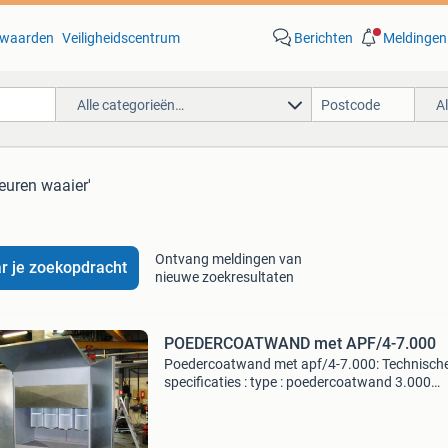
waarden
Veiligheidscentrum
Berichten
Meldingen
Alle categorieën…
A
leuren waaier'
Ontvang meldingen van
r je zoekopdracht
nieuwe zoekresultaten
POEDERCOATWAND met APF/4-7.000
Poedercoatwand met apf/4-7.000: Technisch
specificaties : type : poedercoatwand 3.000
Voorzien van een apf/4-47000 volautomatisc
patronenfilter met reiniging van de filterpatro
d.m.v. Elektronisc