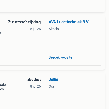
Zie omschrijving
AVA Luchttechniek B.V.
5 jul 26
Almelo
e
h
nen
Bezoek website
Bieden
Jellie
aaier
8 jul 26
Oss
een
 een
 kan