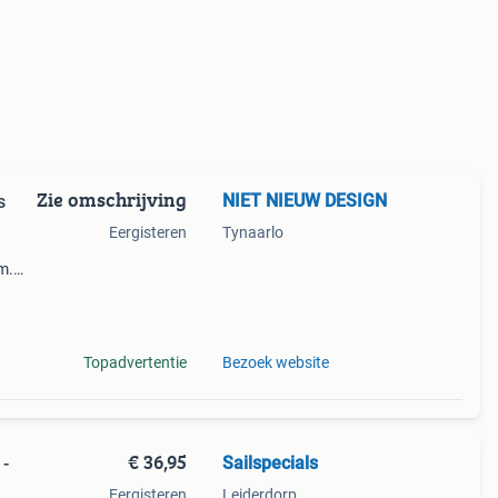
Zie omschrijving
NIET NIEUW DESIGN
s
Eergisteren
Tynaarlo
m.
ebben
op r
Topadvertentie
Bezoek website
€ 36,95
Sailspecials
 -
Eergisteren
Leiderdorp