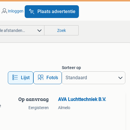
Inloggen
Plaats advertentie
lle afstanden…
Zoek
Sorteer op
Lijst
Foto’s
Op aanvraag
AVA Luchttechniek B.V.
e
Eergisteren
Almelo
h
nen