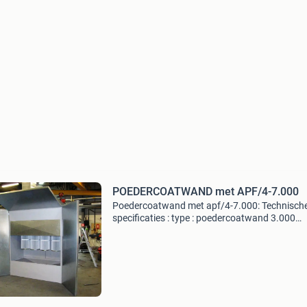
POEDERCOATWAND met APF/4-7.000
Poedercoatwand met apf/4-7.000: Technisch
specificaties : type : poedercoatwand 3.000
Voorzien van een apf/4-47000 volautomatisc
patronenfilter met reiniging van de filterpatro
d.m.v. Elektronisc