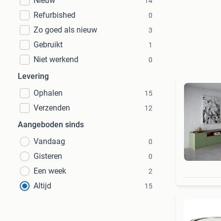
Nieuw
14
Refurbished
0
Zo goed als nieuw
3
Gebruikt
1
Niet werkend
0
Levering
Ophalen
15
Verzenden
12
Aangeboden sinds
Vandaag
0
Gisteren
0
Een week
2
Altijd
15