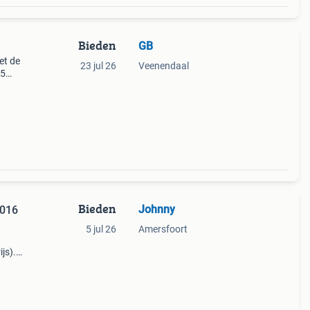
Bieden
GB
et de
23 jul 26
Veenendaal
05
en
Bieden
Johnny
7016
5 jul 26
Amersfoort
ijs).
.75