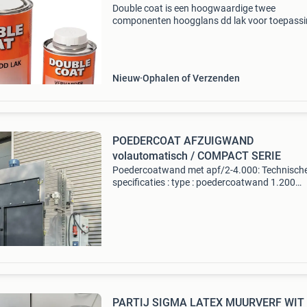
Double coat is een hoogwaardige twee
componenten hoogglans dd lak voor toepass
waar zeer hoge eisen worden gesteld aan
krasvastheid en glansbehoud. De hoogglanze
twee componenten aflak is verv
Nieuw
Ophalen of Verzenden
POEDERCOAT AFZUIGWAND
volautomatisch / COMPACT SERIE
Poedercoatwand met apf/2-4.000: Technisch
specificaties : type : poedercoatwand 1.200
Voorzien van een apf/2-4.000 Volautomatisc
patronenfilter met reiniging van de filterpatro
d.m.v. Elektronisc
PARTIJ SIGMA LATEX MUURVERF WIT 