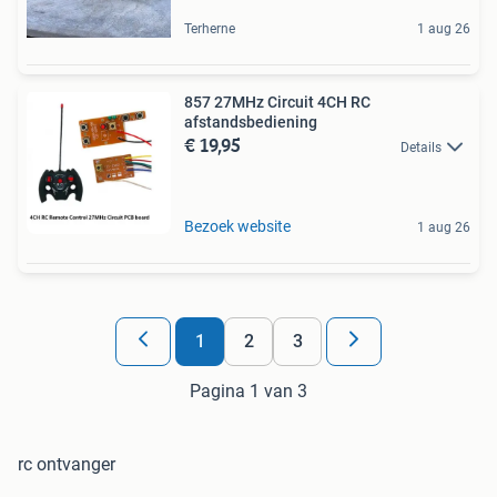
Terherne
1 aug 26
857 27MHz Circuit 4CH RC
afstandsbediening
€ 19,95
Details
Bezoek website
1 aug 26
1
2
3
Pagina 1 van 3
rc ontvanger