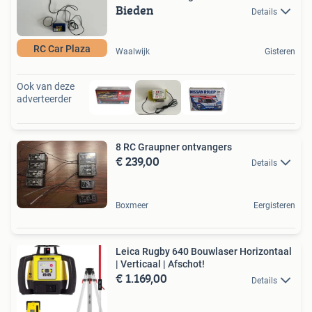
Bieden
Details
RC Car Plaza
Waalwijk
Gisteren
Ook van deze
adverteerder
8 RC Graupner ontvangers
€ 239,00
Details
Boxmeer
Eergisteren
Leica Rugby 640 Bouwlaser Horizontaal
| Verticaal | Afschot!
€ 1.169,00
Details