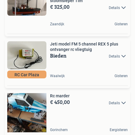
stoomsleper Tim
€ 325,00
Details
Zaandijk
Gisteren
Jeti model FM 5 channel REX 5 plus
ontvanger rc vliegtuig
Bieden
Details
RC Car Plaza
Waalwijk
Gisteren
Rc marder
€ 450,00
Details
Gorinchem
Eergisteren