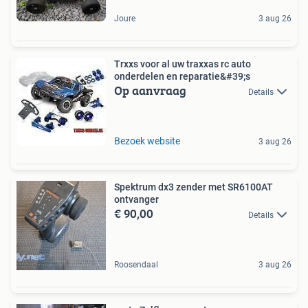
Joure
3 aug 26
Trxxs voor al uw traxxas rc auto
onderdelen en reparatie&#39;s
Op aanvraag
Details
Bezoek website
3 aug 26
Spektrum dx3 zender met SR6100AT
ontvanger
€ 90,00
Details
Roosendaal
3 aug 26