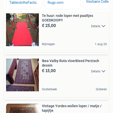
Te huur: rode loper met paaltjes
GOEDKOOP!!
€ 25,00
Details
Nijmegen
1 aug 26
Ikea Valby Ruta vloerkleed Perzisch
dessin
€ 15,00
Details
Oosterbeek
Gisteren
Vintage Yordes wollen loper / matje /
tapijtje