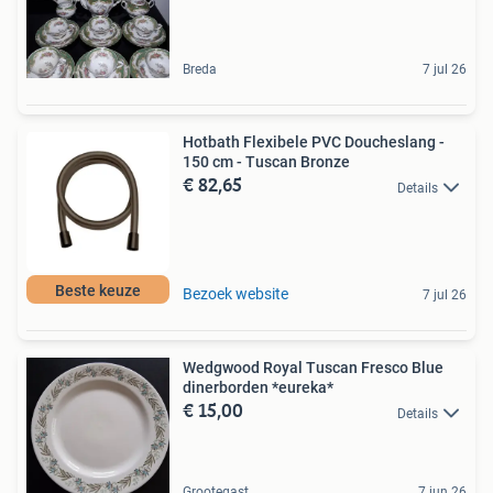
Breda
7 jul 26
Hotbath Flexibele PVC Doucheslang -
150 cm - Tuscan Bronze
€ 82,65
Details
Beste keuze
Bezoek website
7 jul 26
Wedgwood Royal Tuscan Fresco Blue
dinerborden *eureka*
€ 15,00
Details
Grootegast
7 jun 26