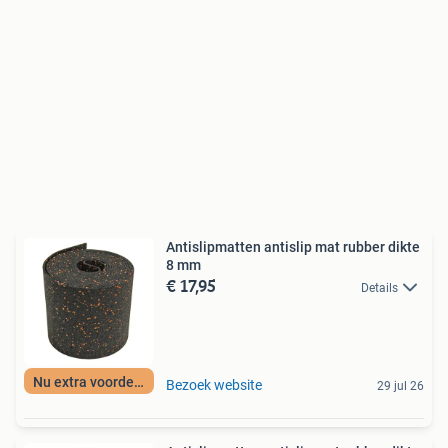
Antislipmatten antislip mat rubber dikte
8 mm
€ 17,95
Details
Nu extra voordeel
Bezoek website
29 jul 26