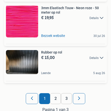
3mm Elastisch Touw - Neon roze - 50
meter op rol
€ 19,95
Details
Bezoek website
30 jul 26
Rubber op rol
€ 15,00
Details
Leende
5 aug 26
1
2
3
Pagina 1 van 3