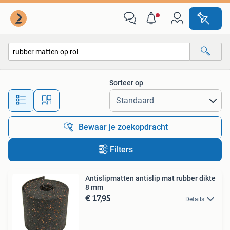
Alle categorieën…
Sorteer op
Alle afstanden…
Bewaar je zoekopdracht
Filters
Antislipmatten antislip mat rubber dikte
8 mm
€ 17,95
Details