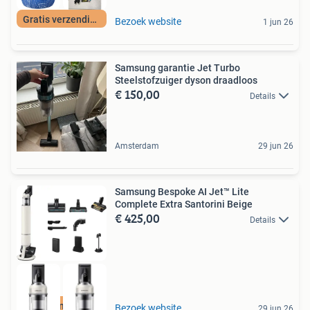
Gratis verzending
Bezoek website
1 jun 26
Samsung garantie Jet Turbo
Steelstofzuiger dyson draadloos
€ 150,00
Details
Amsterdam
29 jun 26
Samsung Bespoke AI Jet™ Lite
Complete Extra Santorini Beige
€ 425,00
Details
Moet nu weg
Bezoek website
29 jun 26