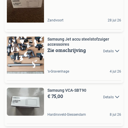
Zandvoort
28 jul 26
Samsung Jet accu steelstofzuiger
accessoires
Zie omschrijving
Details
's-Gravenhage
4 jul 26
Samsung VCA-SBT90
€ 75,00
Details
Hardinxveld-Giessendam
8 jul 26