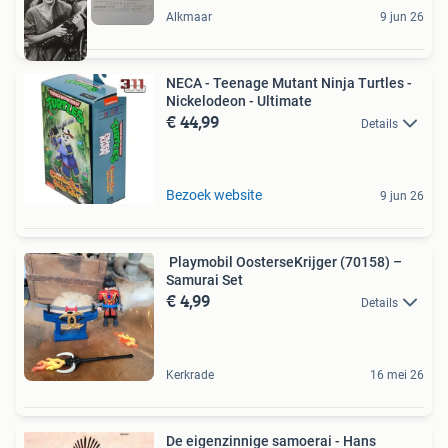
Alkmaar
9 jun 26
NECA - Teenage Mutant Ninja Turtles -
Nickelodeon - Ultimate
€ 44,99
Details
Bezoek website
9 jun 26
️ Playmobil OosterseKrijger (70158) –
Samurai Set
€ 4,99
Details
Kerkrade
16 mei 26
De eigenzinnige samoerai - Hans