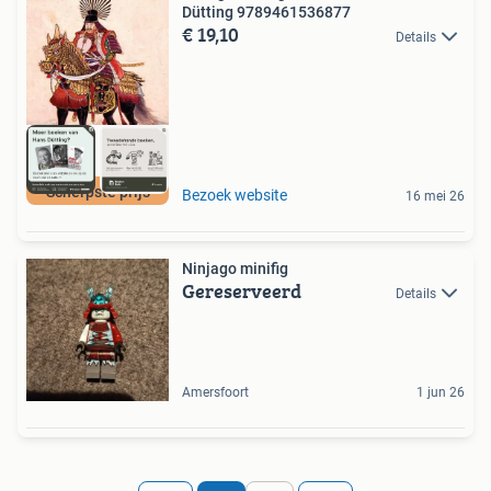
Dütting 9789461536877
€ 19,10
Details
Scherpste prijs
Bezoek website
16 mei 26
Ninjago minifig
Gereserveerd
Details
Amersfoort
1 jun 26