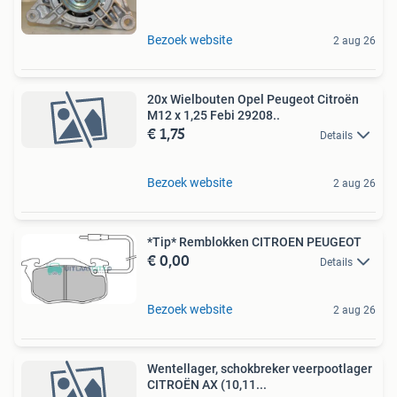
Bezoek website
2 aug 26
20x Wielbouten Opel Peugeot Citroën
M12 x 1,25 Febi 29208..
€ 1,75
Details
Bezoek website
2 aug 26
*Tip* Remblokken CITROEN PEUGEOT
€ 0,00
Details
Bezoek website
2 aug 26
Wentellager, schokbreker veerpootlager
CITROËN AX (10,11...