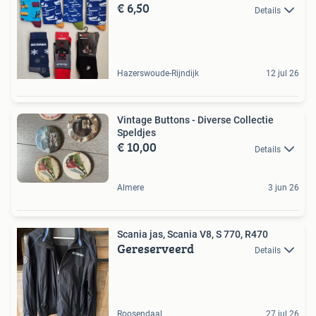
€ 6,50
Details
Hazerswoude-Rijndijk
12 jul 26
Vintage Buttons - Diverse Collectie
Speldjes
€ 10,00
Details
Almere
3 jun 26
Scania jas, Scania V8, S 770, R470
Gereserveerd
Details
Roosendaal
27 jul 26