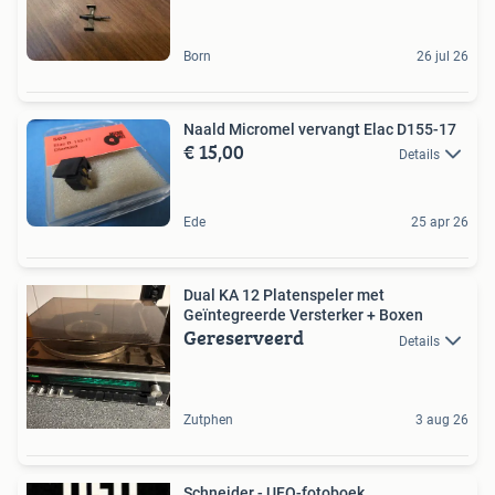
Born
26 jul 26
Naald Micromel vervangt Elac D155-17
€ 15,00
Details
Ede
25 apr 26
Dual KA 12 Platenspeler met
Geïntegreerde Versterker + Boxen
Gereserveerd
Details
Zutphen
3 aug 26
Schneider - UFO-fotoboek