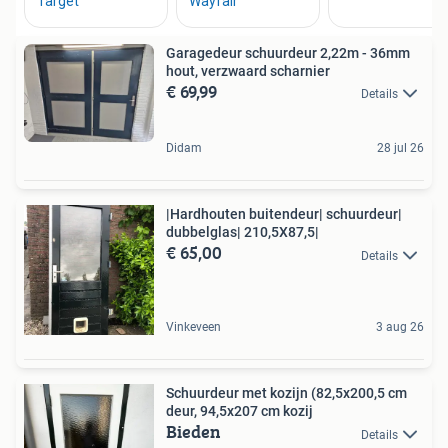
Garagedeur schuurdeur 2,22m - 36mm
hout, verzwaard scharnier
€ 69,99
Details
Didam
28 jul 26
|Hardhouten buitendeur| schuurdeur|
dubbelglas| 210,5X87,5|
€ 65,00
Details
Vinkeveen
3 aug 26
Schuurdeur met kozijn (82,5x200,5 cm
deur, 94,5x207 cm kozij
Bieden
Details