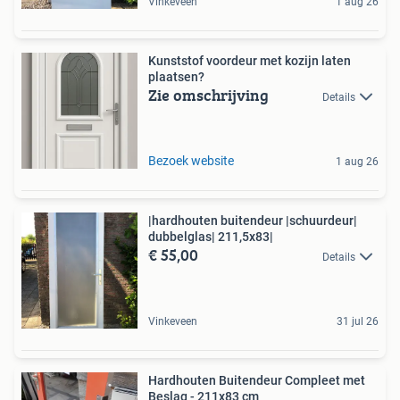
Vinkeveen
1 aug 26
Kunststof voordeur met kozijn laten
plaatsen?
Zie omschrijving
Details
Bezoek website
1 aug 26
|hardhouten buitendeur |schuurdeur|
dubbelglas| 211,5x83|
€ 55,00
Details
Vinkeveen
31 jul 26
Hardhouten Buitendeur Compleet met
Beslag - 211x83 cm